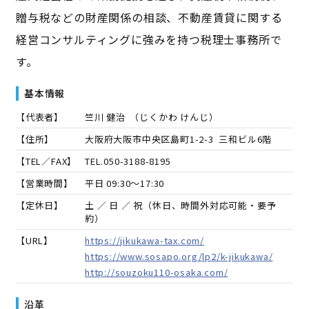
贈与税などの財産関係の相談、不動産賃貸に関する
経営コンサルティングに強みを持つ税理士事務所で
す。
基本情報
【代表者】
竺川 健治
（
じくかわ けんじ
）
【住所】
大阪府大阪市中央区島町1-2-3 三和ビル6階
【TEL／FAX】
TEL.
050-3188-8195
【営業時間】
平日 09:30～17:30
【定休日】
土 ／ 日 ／ 祝（休日、時間外対応可能・要予
約）
【URL】
https://jikukawa-tax.com/
https://www.sosapo.org/lp2/k-jikukawa/
http://souzoku110-osaka.com/
沿革