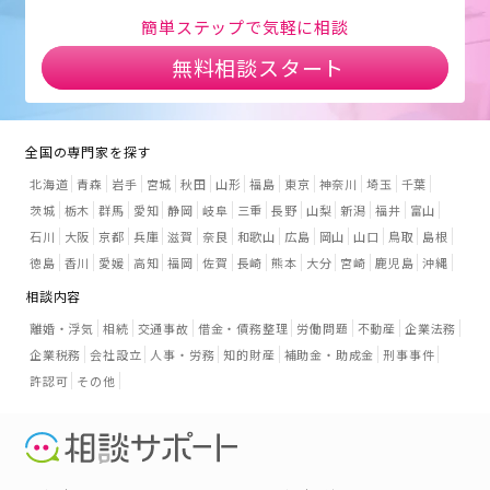
簡単ステップで気軽に相談
無料相談スタート
全国の専門家を探す
北海道
青森
岩手
宮城
秋田
山形
福島
東京
神奈川
埼玉
千葉
茨城
栃木
群馬
愛知
静岡
岐阜
三重
長野
山梨
新潟
福井
富山
石川
大阪
京都
兵庫
滋賀
奈良
和歌山
広島
岡山
山口
鳥取
島根
徳島
香川
愛媛
高知
福岡
佐賀
長崎
熊本
大分
宮崎
鹿児島
沖縄
相談内容
離婚・浮気
相続
交通事故
借金・債務整理
労働問題
不動産
企業法務
企業税務
会社設立
人事・労務
知的財産
補助金・助成金
刑事事件
許認可
その他