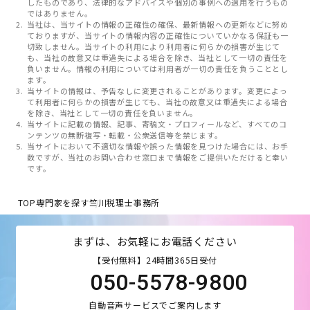
したものであり、法律的なアドバイスや個別の事例への適用を行うもの
ではありません。
当社は、当サイトの情報の正確性の確保、最新情報への更新などに努め
ておりますが、当サイトの情報内容の正確性についていかなる保証も一
切致しません。当サイトの利用により利用者に何らかの損害が生じて
も、当社の故意又は重過失による場合を除き、当社として一切の責任を
負いません。情報の利用については利用者が一切の責任を負うこととし
ます。
当サイトの情報は、予告なしに変更されることがあります。変更によっ
て利用者に何らかの損害が生じても、当社の故意又は重過失による場合
を除き、当社として一切の責任を負いません。
当サイトに記載の情報、記事、寄稿文・プロフィールなど、すべてのコ
ンテンツの無断複写・転載・公衆送信等を禁じます。
当サイトにおいて不適切な情報や誤った情報を見つけた場合には、お手
数ですが、当社のお問い合わせ窓口まで情報をご提供いただけると幸い
です。
TOP
専門家を探す
竺川税理士事務所
まずは、お気軽にお電話ください
【受付無料】24時間365日受付
050-5578-9800
自動音声サービスでご案内します