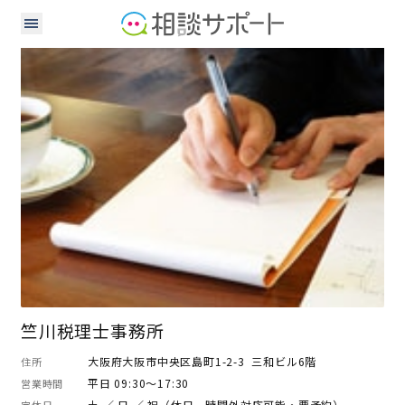
税理士
社会保険労務士
竺川税理士事務所
大阪府大阪市中央区島町1-2-3 三和ビル6階
住所
平日 09:30～17:30
営業時間
土 ／ 日 ／ 祝（休日、時間外対応可能・要予約）
定休日