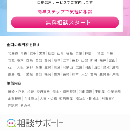
自動音声サービスでご案内します
簡単ステップで気軽に相談
無料相談スタート
全国の専門家を探す
北海道
青森
岩手
宮城
秋田
山形
福島
東京
神奈川
埼玉
千葉
茨城
栃木
群馬
愛知
静岡
岐阜
三重
長野
山梨
新潟
福井
富山
石川
大阪
京都
兵庫
滋賀
奈良
和歌山
広島
岡山
山口
鳥取
島根
徳島
香川
愛媛
高知
福岡
佐賀
長崎
熊本
大分
宮崎
鹿児島
沖縄
相談内容
離婚・浮気
相続
交通事故
借金・債務整理
労働問題
不動産
企業法務
企業税務
会社設立
人事・労務
知的財産
補助金・助成金
刑事事件
許認可
その他