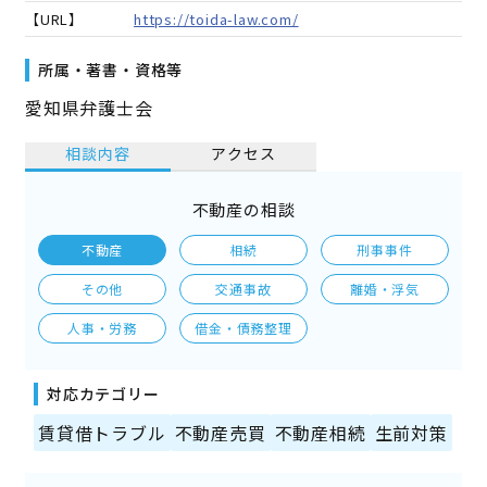
【URL】
https://toida-law.com/
所属・著書・資格等
愛知県弁護士会
相談内容
アクセス
不動産の相談
不動産
相続
刑事事件
その他
交通事故
離婚・浮気
人事・労務
借金・債務整理
対応カテゴリー
賃貸借トラブル
不動産売買
不動産相続
生前対策