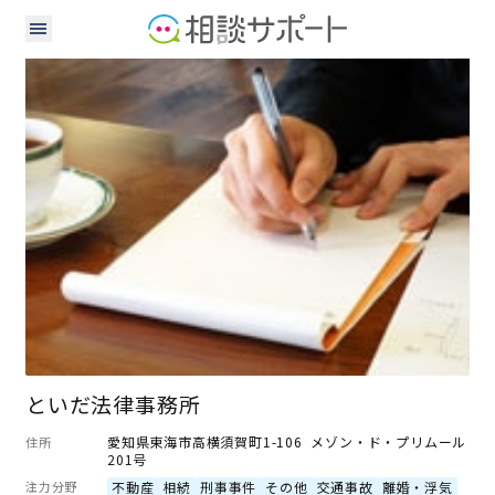
弁護士
といだ法律事務所
愛知県東海市高横須賀町1-106 メゾン・ド・プリムール
住所
201号
注力分野
不動産
相続
刑事事件
その他
交通事故
離婚・浮気