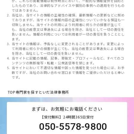
が、これらの掲載情報は制作時点において、一般的な情報提供を目的と
したものであり、法律的なアドバイスや個別の事例への適用を行うもの
ではありません。
当社は、当サイトの情報の正確性の確保、最新情報への更新などに努め
ておりますが、当サイトの情報内容の正確性についていかなる保証も一
切致しません。当サイトの利用により利用者に何らかの損害が生じて
も、当社の故意又は重過失による場合を除き、当社として一切の責任を
負いません。情報の利用については利用者が一切の責任を負うこととし
ます。
当サイトの情報は、予告なしに変更されることがあります。変更によっ
て利用者に何らかの損害が生じても、当社の故意又は重過失による場合
を除き、当社として一切の責任を負いません。
当サイトに記載の情報、記事、寄稿文・プロフィールなど、すべてのコ
ンテンツの無断複写・転載・公衆送信等を禁じます。
当サイトにおいて不適切な情報や誤った情報を見つけた場合には、お手
数ですが、当社のお問い合わせ窓口まで情報をご提供いただけると幸い
です。
TOP
専門家を探す
といだ法律事務所
まずは、お気軽にお電話ください
【受付無料】24時間365日受付
050-5578-9800