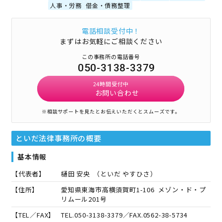
人事・労務
借金・債務整理
電話相談受付中！
まずはお気軽にご相談ください
この事務所の電話番号
050-3138-3379
24時間受付中
お問い合わせ
※相談サポートを見たとお伝えいただくとスムーズです。
といだ法律事務所
の概要
基本情報
【代表者】
樋田 安央
（
といだ やすひさ
）
【住所】
愛知県東海市高横須賀町1-106 メゾン・ド・プ
リムール201号
【TEL／FAX】
TEL.
050-3138-3379
／FAX.
0562-38-5734