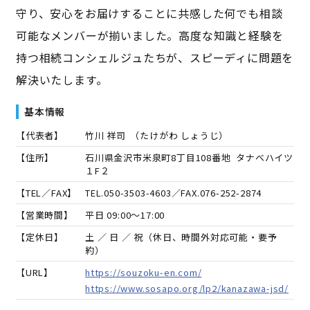
守り、安心をお届けすることに共感した何でも相談
可能なメンバーが揃いました。高度な知識と経験を
持つ相続コンシェルジュたちが、スピーディに問題を
解決いたします。
基本情報
【代表者】
竹川 祥司
（
たけがわ しょうじ
）
【住所】
石川県金沢市米泉町8丁目108番地 タナベハイツ
１F２
【TEL／FAX】
TEL.
050-3503-4603
／FAX.
076-252-2874
【営業時間】
平日 09:00～17:00
【定休日】
土 ／ 日 ／ 祝（休日、時間外対応可能・要予
約）
【URL】
https://souzoku-en.com/
https://www.sosapo.org/lp2/kanazawa-jsd/