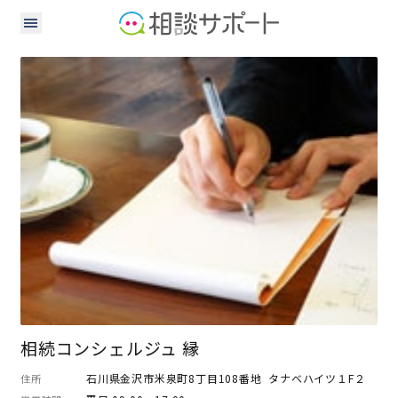
弁護士
司法書士
行政書士
公認会計士
税理士
社会保険労務士
土地家屋調査士
不動産鑑定士
相続コンシェルジュ 縁
石川県金沢市米泉町8丁目108番地 タナベハイツ１F２
住所