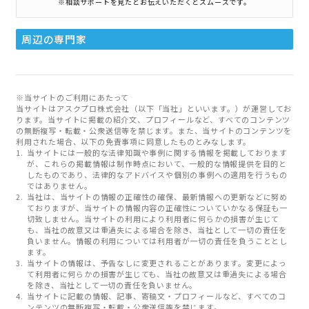
※相談サポートを見たとお伝えいただくとスムーズです。
周辺の専門家
※当サイトのご利用にあたって
当サイトはアスクプロ株式会社（以下「当社」といいます。）が運営してお
ります。当サイトに掲載の紹介文、プロフィールなど、すべてのコンテンツ
の無断複写・転載・公衆送信等を禁じます。また、当サイトのコンテンツを
利用された場合、以下の免責事項に同意したものとみなします。
当サイトには一般的な法律知識や事例に関する情報を掲載しております
が、これらの掲載情報は制作時点において、一般的な情報提供を目的と
したものであり、法律的なアドバイスや個別の事例への適用を行うもの
ではありません。
当社は、当サイトの情報の正確性の確保、最新情報への更新などに努め
ておりますが、当サイトの情報内容の正確性についていかなる保証も一
切致しません。当サイトの利用により利用者に何らかの損害が生じて
も、当社の故意又は重過失による場合を除き、当社として一切の責任を
負いません。情報の利用については利用者が一切の責任を負うこととし
ます。
当サイトの情報は、予告なしに変更されることがあります。変更によっ
て利用者に何らかの損害が生じても、当社の故意又は重過失による場合
を除き、当社として一切の責任を負いません。
当サイトに記載の情報、記事、寄稿文・プロフィールなど、すべてのコ
ンテンツの無断複写・転載・公衆送信等を禁じます。