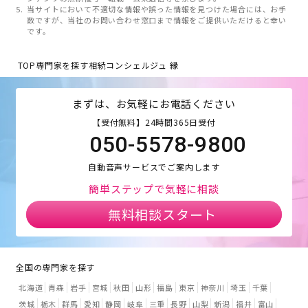
当サイトにおいて不適切な情報や誤った情報を見つけた場合には、お手
数ですが、当社のお問い合わせ窓口まで情報をご提供いただけると幸い
です。
TOP
専門家を探す
相続コンシェルジュ 縁
まずは、お気軽にお電話ください
【受付無料】24時間365日受付
050-5578-9800
自動音声サービスでご案内します
簡単ステップで気軽に相談
無料相談スタート
全国の専門家を探す
北海道
青森
岩手
宮城
秋田
山形
福島
東京
神奈川
埼玉
千葉
茨城
栃木
群馬
愛知
静岡
岐阜
三重
長野
山梨
新潟
福井
富山