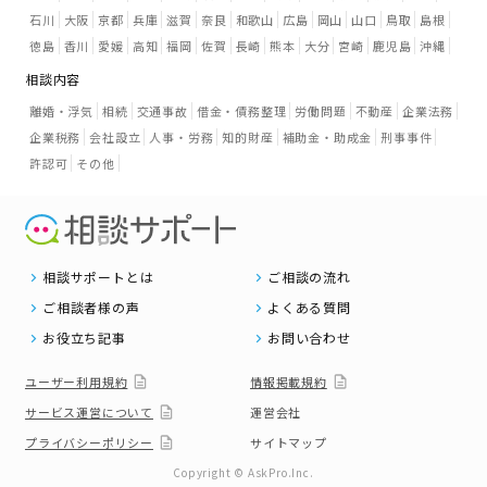
石川
大阪
京都
兵庫
滋賀
奈良
和歌山
広島
岡山
山口
鳥取
島根
徳島
香川
愛媛
高知
福岡
佐賀
長崎
熊本
大分
宮崎
鹿児島
沖縄
相談内容
離婚・浮気
相続
交通事故
借金・債務整理
労働問題
不動産
企業法務
企業税務
会社設立
人事・労務
知的財産
補助金・助成金
刑事事件
許認可
その他
相談サポートとは
ご相談の流れ
ご相談者様の声
よくある質問
お役立ち記事
お問い合わせ
ユーザー利用規約
情報掲載規約
サービス運営について
運営会社
プライバシーポリシー
サイトマップ
Copyright © AskPro.Inc.