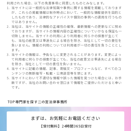
利用された場合、以下の免責事項に同意したものとみなします。
当サイトには一般的な法律知識や事例に関する情報を掲載しております
が、これらの掲載情報は制作時点において、一般的な情報提供を目的と
したものであり、法律的なアドバイスや個別の事例への適用を行うもの
ではありません。
当社は、当サイトの情報の正確性の確保、最新情報への更新などに努め
ておりますが、当サイトの情報内容の正確性についていかなる保証も一
切致しません。当サイトの利用により利用者に何らかの損害が生じて
も、当社の故意又は重過失による場合を除き、当社として一切の責任を
負いません。情報の利用については利用者が一切の責任を負うこととし
ます。
当サイトの情報は、予告なしに変更されることがあります。変更によっ
て利用者に何らかの損害が生じても、当社の故意又は重過失による場合
を除き、当社として一切の責任を負いません。
当サイトに記載の情報、記事、寄稿文・プロフィールなど、すべてのコ
ンテンツの無断複写・転載・公衆送信等を禁じます。
当サイトにおいて不適切な情報や誤った情報を見つけた場合には、お手
数ですが、当社のお問い合わせ窓口まで情報をご提供いただけると幸い
です。
TOP
専門家を探す
二の宮法律事務所
まずは、お気軽にお電話ください
【受付無料】24時間365日受付