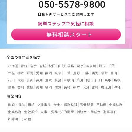
050-5578-9800
自動音声サービスでご案内します
簡単ステップで気軽に相談
無料相談スタート
全国の専門家を探す
北海道
青森
岩手
宮城
秋田
山形
福島
東京
神奈川
埼玉
千葉
茨城
栃木
群馬
愛知
静岡
岐阜
三重
長野
山梨
新潟
福井
富山
石川
大阪
京都
兵庫
滋賀
奈良
和歌山
広島
岡山
山口
鳥取
島根
徳島
香川
愛媛
高知
福岡
佐賀
長崎
熊本
大分
宮崎
鹿児島
沖縄
相談内容
離婚・浮気
相続
交通事故
借金・債務整理
労働問題
不動産
企業法務
企業税務
会社設立
人事・労務
知的財産
補助金・助成金
刑事事件
許認可
その他