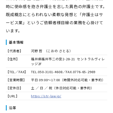
時に使命感を抱き弁護士を志した異色の弁護士です。
既成概念にとらわれない柔軟な発想と「弁護士はサ
ービス業」というご依頼者様目線の業務を心掛けて
います。
基本情報
【代表者】
河野 哲
（
こおの さとる
）
【住所】
福井県福井市二の宮2-28-21 セントラルヴィレ
ッジ2F
【TEL／FAX】
TEL.
050-3101-4608
／FAX.
0776-65-2969
【営業時間】
平日 09:00～17:00（時間外対応可能・要予約）
【定休日】
土 ／ 日 ／ 祝（休日対応可能・要予約）
【URL】
https://str-law.jp/
沿革