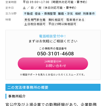
平日 09:00～17:00（時間外対応可能・要予約）
営業時間
土 ／ 日 ／ 祝（休日対応可能・要予約）
定休日
注力分野
不動産
借金・債務整理
離婚・浮気
相続
刑事事件
特徴
男性専門家在籍
無料相談可
駐車場がある
土日祝日相談可
平日19時以降相談可
電話相談受付中！
まずはお気軽にご相談ください
この事務所の電話番号
050-3101-4608
24時間受付中
お問い合わせ
※相談サポートを見たとお伝えいただくとスムーズです。
二の宮法律事務所
の概要
事務所紹介
官公庁及び上場企業での勤務経験があり、企業勤務