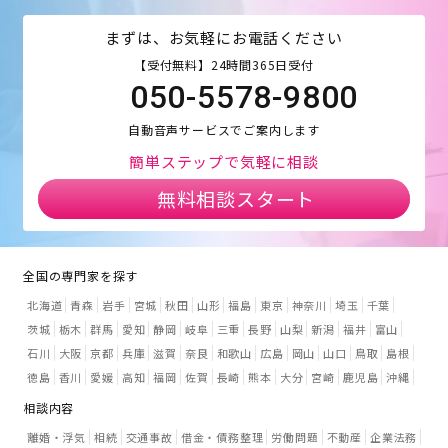
まずは、お気軽にお電話ください
【受付無料】24時間365日受付
050-5578-9800
自動音声サービスでご案内します
簡単ステップで気軽に相談
無料相談スタート
全国の専門家を探す
北海道
青森
岩手
宮城
秋田
山形
福島
東京
神奈川
埼玉
千葉
茨城
栃木
群馬
愛知
静岡
岐阜
三重
長野
山梨
新潟
福井
富山
石川
大阪
京都
兵庫
滋賀
奈良
和歌山
広島
岡山
山口
鳥取
島根
徳島
香川
愛媛
高知
福岡
佐賀
長崎
熊本
大分
宮崎
鹿児島
沖縄
相談内容
離婚・浮気
相続
交通事故
借金・債務整理
労働問題
不動産
企業法務