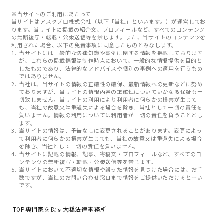
※当サイトのご利用にあたって
当サイトはアスクプロ株式会社（以下「当社」といいます。）が運営してお
ります。当サイトに掲載の紹介文、プロフィールなど、すべてのコンテンツ
の無断複写・転載・公衆送信等を禁じます。また、当サイトのコンテンツを
利用された場合、以下の免責事項に同意したものとみなします。
当サイトには一般的な法律知識や事例に関する情報を掲載しております
が、これらの掲載情報は制作時点において、一般的な情報提供を目的と
したものであり、法律的なアドバイスや個別の事例への適用を行うもの
ではありません。
当社は、当サイトの情報の正確性の確保、最新情報への更新などに努め
ておりますが、当サイトの情報内容の正確性についていかなる保証も一
切致しません。当サイトの利用により利用者に何らかの損害が生じて
も、当社の故意又は重過失による場合を除き、当社として一切の責任を
負いません。情報の利用については利用者が一切の責任を負うこととし
ます。
当サイトの情報は、予告なしに変更されることがあります。変更によっ
て利用者に何らかの損害が生じても、当社の故意又は重過失による場合
を除き、当社として一切の責任を負いません。
当サイトに記載の情報、記事、寄稿文・プロフィールなど、すべてのコ
ンテンツの無断複写・転載・公衆送信等を禁じます。
当サイトにおいて不適切な情報や誤った情報を見つけた場合には、お手
数ですが、当社のお問い合わせ窓口まで情報をご提供いただけると幸い
です。
TOP
専門家を探す
大橋法律事務所