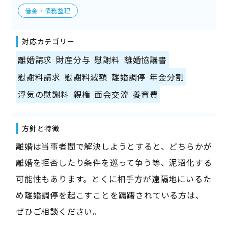
借金・債務整理
対応カテゴリー
離婚請求
財産分与
慰謝料
離婚協議書
慰謝料請求
慰謝料減額
離婚調停
年金分割
浮気の慰謝料
親権
面会交流
養育費
方針と特徴
離婚は当事者間で解決しようとすると、どちらかが
離婚を拒否したり条件を巡って争う等、泥沼化する
可能性もあります。とくに相手方が遠隔地にいるた
め離婚調停を起こすことを躊躇されている方は、
ぜひご相談ください。