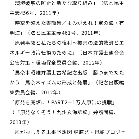
「環境破壊の防止と新たな取り組み」（法と民主
主義456号、2011年）
「時空を越えた書簡集／よみがえれ！宝の海・有
明海」（法と民主主義461号、2011年）
「原発事故と私たちの権利～被害の法的救済とエ
ネルギー政策転換のために」（日本弁護士連合会
公害対策・環境保全委員会編、2012年）
「馬奈木昭雄弁護士古希記念出版 勝つまでたた
かう 馬奈木イズムの形成と発展」（記念出版編
集委員会編、2012年）
「原発を廃炉に！PART2－1万人原告の挑戦」
（「原発なくそう！九州玄海訴訟」弁護団編、
2013年）
「風がおしえる未来予想図 脱原発・風船プロジェ