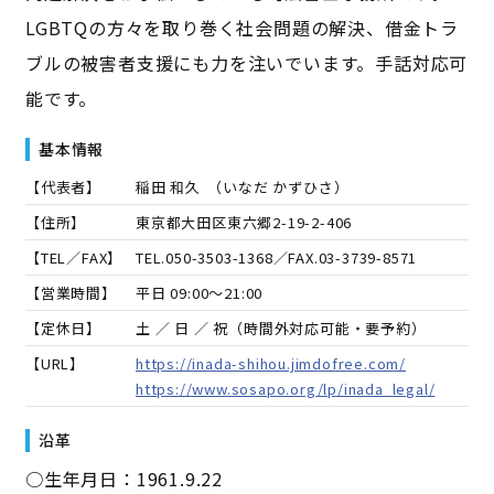
LGBTQの方々を取り巻く社会問題の解決、借金トラ
ブルの被害者支援にも力を注いでいます。手話対応可
能です。
基本情報
【代表者】
稲田 和久
（
いなだ かずひさ
）
【住所】
東京都大田区東六郷2-19-2-406
【TEL／FAX】
TEL.
050-3503-1368
／FAX.
03-3739-8571
【営業時間】
平日 09:00～21:00
【定休日】
土 ／ 日 ／ 祝（時間外対応可能・要予約）
【URL】
https://inada-shihou.jimdofree.com/
https://www.sosapo.org/lp/inada_legal/
沿革
○生年月日：1961.9.22