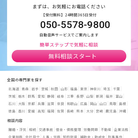
まずは、お気軽にお電話ください
【受付無料】24時間365日受付
050-5578-9800
自動音声サービスでご案内します
簡単ステップで気軽に相談
無料相談スタート
全国の専門家を探す
北海道
青森
岩手
宮城
秋田
山形
福島
東京
神奈川
埼玉
千葉
茨城
栃木
群馬
愛知
静岡
岐阜
三重
長野
山梨
新潟
福井
富山
石川
大阪
京都
兵庫
滋賀
奈良
和歌山
広島
岡山
山口
鳥取
島根
徳島
香川
愛媛
高知
福岡
佐賀
長崎
熊本
大分
宮崎
鹿児島
沖縄
相談内容
離婚・浮気
相続
交通事故
借金・債務整理
労働問題
不動産
企業法務
企業税務
会社設立
人事・労務
知的財産
補助金・助成金
刑事事件