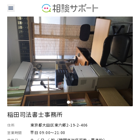
司法書士
稲田司法書士事務所
東京都大田区東六郷2-19-2-406
住所
平日 09:00～21:00
営業時間
土 ／ 日 ／ 祝（時間外対応可能・要予約）
定休日