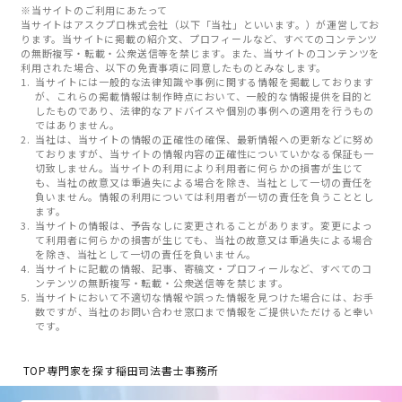
※当サイトのご利用にあたって
当サイトはアスクプロ株式会社（以下「当社」といいます。）が運営してお
ります。当サイトに掲載の紹介文、プロフィールなど、すべてのコンテンツ
の無断複写・転載・公衆送信等を禁じます。また、当サイトのコンテンツを
利用された場合、以下の免責事項に同意したものとみなします。
当サイトには一般的な法律知識や事例に関する情報を掲載しております
が、これらの掲載情報は制作時点において、一般的な情報提供を目的と
したものであり、法律的なアドバイスや個別の事例への適用を行うもの
ではありません。
当社は、当サイトの情報の正確性の確保、最新情報への更新などに努め
ておりますが、当サイトの情報内容の正確性についていかなる保証も一
切致しません。当サイトの利用により利用者に何らかの損害が生じて
も、当社の故意又は重過失による場合を除き、当社として一切の責任を
負いません。情報の利用については利用者が一切の責任を負うこととし
ます。
当サイトの情報は、予告なしに変更されることがあります。変更によっ
て利用者に何らかの損害が生じても、当社の故意又は重過失による場合
を除き、当社として一切の責任を負いません。
当サイトに記載の情報、記事、寄稿文・プロフィールなど、すべてのコ
ンテンツの無断複写・転載・公衆送信等を禁じます。
当サイトにおいて不適切な情報や誤った情報を見つけた場合には、お手
数ですが、当社のお問い合わせ窓口まで情報をご提供いただけると幸い
です。
TOP
専門家を探す
稲田司法書士事務所