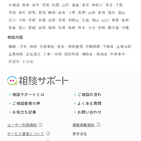
北海道
青森
岩手
宮城
秋田
山形
福島
東京
神奈川
埼玉
千葉
茨城
栃木
群馬
愛知
静岡
岐阜
三重
長野
山梨
新潟
福井
富山
石川
大阪
京都
兵庫
滋賀
奈良
和歌山
広島
岡山
山口
鳥取
島根
徳島
香川
愛媛
高知
福岡
佐賀
長崎
熊本
大分
宮崎
鹿児島
沖縄
相談内容
離婚・浮気
相続
交通事故
借金・債務整理
労働問題
不動産
企業法務
企業税務
会社設立
人事・労務
知的財産
補助金・助成金
刑事事件
許認可
その他
相談サポートとは
ご相談の流れ
ご相談者様の声
よくある質問
お役立ち記事
お問い合わせ
ユーザー利用規約
情報掲載規約
サービス運営について
運営会社