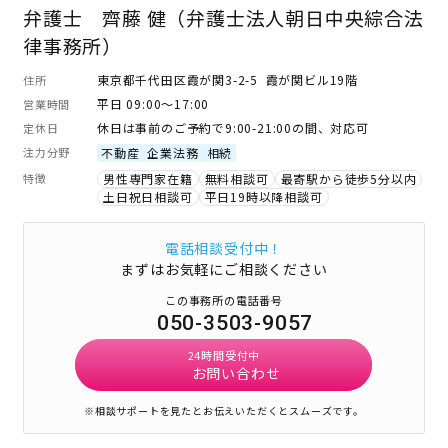
弁護士 齊藤 健（弁護士法人朝日中央綜合法
律事務所）
東京都千代田区霞が関3-2-5 霞が関ビル19階
住所
平日 09:00～17:00
営業時間
休日は事前のご予約で9:00-21:00の間、対応可
定休日
注力分野
不動産
企業法務
相続
特徴
男性専門家在籍
無料相談可
最寄駅から徒歩5分以内
土日祝日相談可
平日19時以降相談可
電話相談受付中！
まずはお気軽にご相談ください
この事務所の電話番号
050-3503-9057
24時間受付中
お問い合わせ
※相談サポートを見たとお伝えいただくとスムーズです。