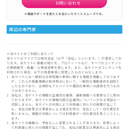
お問い合わせ
※相談サポートを見たとお伝えいただくとスムーズです。
周辺の専門家
※当サイトのご利用にあたって
当サイトはアスクプロ株式会社（以下「当社」といいます。）が運営してお
ります。当サイトに掲載の紹介文、プロフィールなど、すべてのコンテンツ
の無断複写・転載・公衆送信等を禁じます。また、当サイトのコンテンツを
利用された場合、以下の免責事項に同意したものとみなします。
当サイトには一般的な法律知識や事例に関する情報を掲載しております
が、これらの掲載情報は制作時点において、一般的な情報提供を目的と
したものであり、法律的なアドバイスや個別の事例への適用を行うもの
ではありません。
当社は、当サイトの情報の正確性の確保、最新情報への更新などに努め
ておりますが、当サイトの情報内容の正確性についていかなる保証も一
切致しません。当サイトの利用により利用者に何らかの損害が生じて
も、当社の故意又は重過失による場合を除き、当社として一切の責任を
負いません。情報の利用については利用者が一切の責任を負うこととし
ます。
当サイトの情報は、予告なしに変更されることがあります。変更によっ
て利用者に何らかの損害が生じても、当社の故意又は重過失による場合