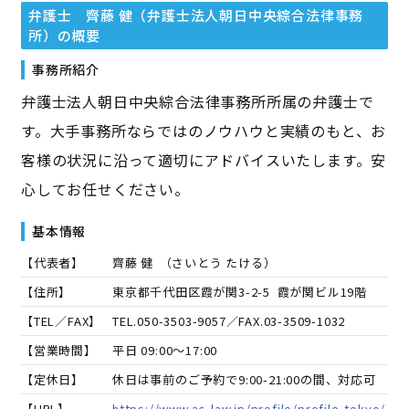
弁護士 齊藤 健（弁護士法人朝日中央綜合法律事務
所）
の概要
事務所紹介
弁護士法人朝日中央綜合法律事務所所属の弁護士で
す。大手事務所ならではのノウハウと実績のもと、お
客様の状況に沿って適切にアドバイスいたします。安
心してお任せください。
基本情報
【代表者】
齊藤 健
（
さいとう たける
）
【住所】
東京都千代田区霞が関3-2-5 霞が関ビル19階
【TEL／FAX】
TEL.
050-3503-9057
／FAX.
03-3509-1032
【営業時間】
平日 09:00～17:00
【定休日】
休日は事前のご予約で9:00-21:00の間、対応可
【URL】
https://www.ac-law.jp/profile/profile-tokyo/