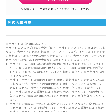
※相談サポートを見たとお伝えいただくとスムーズです。
周辺の専門家
※当サイトのご利用にあたって
当サイトはアスクプロ株式会社（以下「当社」といいます。）が運営してお
ります。当サイトに掲載の紹介文、プロフィールなど、すべてのコンテンツ
の無断複写・転載・公衆送信等を禁じます。また、当サイトのコンテンツを
利用された場合、以下の免責事項に同意したものとみなします。
当サイトには一般的な法律知識や事例に関する情報を掲載しております
が、これらの掲載情報は制作時点において、一般的な情報提供を目的と
したものであり、法律的なアドバイスや個別の事例への適用を行うもの
ではありません。
当社は、当サイトの情報の正確性の確保、最新情報への更新などに努め
ておりますが、当サイトの情報内容の正確性についていかなる保証も一
切致しません。当サイトの利用により利用者に何らかの損害が生じて
も、当社の故意又は重過失による場合を除き、当社として一切の責任を
負いません。情報の利用については利用者が一切の責任を負うこととし
ます。
当サイトの情報は、予告なしに変更されることがあります。変更によっ
て利用者に何らかの損害が生じても、当社の故意又は重過失による場合
を除き、当社として一切の責任を負いません。