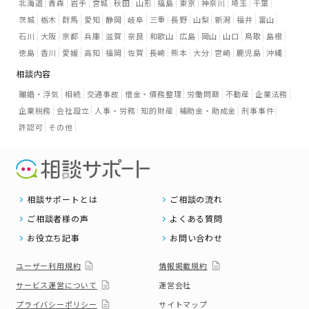
北海道
青森
岩手
宮城
秋田
山形
福島
東京
神奈川
埼玉
千葉
茨城
栃木
群馬
愛知
静岡
岐阜
三重
長野
山梨
新潟
福井
富山
石川
大阪
京都
兵庫
滋賀
奈良
和歌山
広島
岡山
山口
鳥取
島根
徳島
香川
愛媛
高知
福岡
佐賀
長崎
熊本
大分
宮崎
鹿児島
沖縄
相談内容
離婚・浮気
相続
交通事故
借金・債務整理
労働問題
不動産
企業法務
企業税務
会社設立
人事・労務
知的財産
補助金・助成金
刑事事件
許認可
その他
相談サポートとは
ご相談の流れ
ご相談者様の声
よくある質問
お役立ち記事
お問い合わせ
ユーザー利用規約
情報掲載規約
サービス運営について
運営会社
プライバシーポリシー
サイトマップ