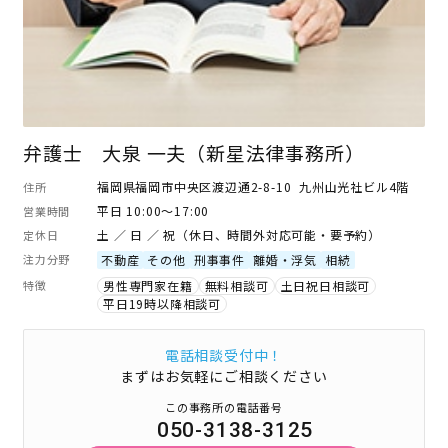
弁護士 大泉 一夫（新星法律事務所）
福岡県福岡市中央区渡辺通2-8-10 九州山光社ビル4階
住所
平日 10:00～17:00
営業時間
土 ／ 日 ／ 祝（休日、時間外対応可能・要予約）
定休日
注力分野
不動産
その他
刑事事件
離婚・浮気
相続
特徴
男性専門家在籍
無料相談可
土日祝日相談可
平日19時以降相談可
電話相談受付中！
まずはお気軽にご相談ください
この事務所の電話番号
050-3138-3125