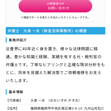
24時間受付中
お問い合わせ
※相談サポートを見たとお伝えいただくとスムーズです。
弁護士 大泉 一夫（新星法律事務所）
の概要
事務所紹介
法曹界に40年近く身を置き、様々な法律問題に精
通。豊かな知識と経験、実績を有する元・裁判官の
弁護士です。丁寧なヒアリングと正確な現状分析をも
とに、将来を見据えた解決策でご依頼者様をお支え
いたします。
基本情報
【代表者】
大泉 一夫
（
おおいずみ かずお
）
【住所】
福岡県福岡市中央区渡辺通2-8-10 九州山光社ビ