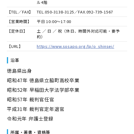
ル4階
【TEL／FAX】
TEL.
050-3138-3125
／FAX.
092-739-1567
【営業時間】
平日 10:00～17:00
【定休日】
土 ／ 日 ／ 祝（休日、時間外対応可能・要予
約）
【URL】
https://www.sosapo.org/lp/o_shinsei/
沿革
徳島県出身
昭和47年 徳島県立脇町高校卒業
昭和52年 早稲田大学法学部卒業
昭和57年 裁判官任官
平成31年 裁判官定年退官
令和元年 弁護士登録
所属・著書・資格等