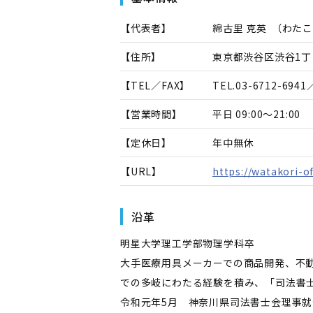
【代表者】
綿古里 克英
（
わたこ
【住所】
東京都渋谷区渋谷1丁目
【TEL／FAX】
TEL.
03-6712-6941
／
【営業時間】
平日 09:00～21:00
【定休日】
年中無休
【URL】
https://watakori-of
沿革
明星大学理工学部物理学科卒
大手医療用具メーカーでの商品開発、不
での多岐にわたる経験を積み、「司法書
令和元年5月 神奈川県司法書士会理事