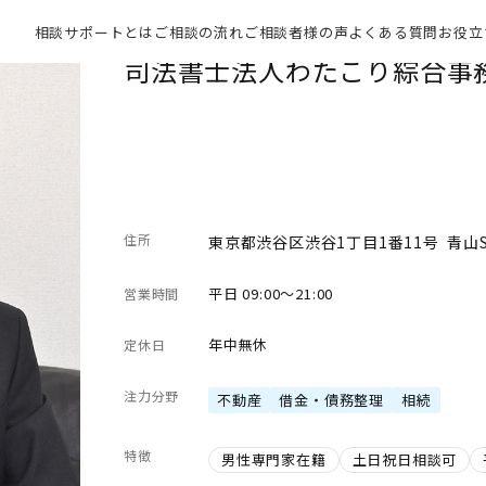
相談サポートとは
ご相談の流れ
ご相談者様の声
よくある質問
お役立
司法書士法人わたこり綜合事
住所
東京都渋谷区渋谷1丁目1番11号 青山S
平日 09:00～21:00
営業時間
年中無休
定休日
注力分野
不動産
借金・債務整理
相続
特徴
男性専門家在籍
土日祝日相談可