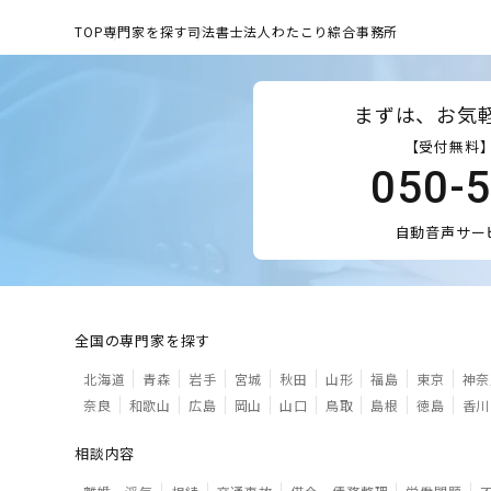
TOP
専門家を探す
司法書士法人わたこり綜合事務所
まずは、お気
【受付無料】
050-
自動音声サー
全国の専門家を探す
北海道
青森
岩手
宮城
秋田
山形
福島
東京
神奈
奈良
和歌山
広島
岡山
山口
鳥取
島根
徳島
香川
相談内容