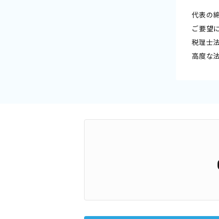
代表の
ご要望
税理士
高度な