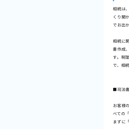
相続は
くり聞
でお出
相続に
書作成
す。税
で、相
■司法
お客様
べての
まずに