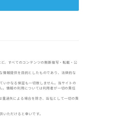
など、すべてのコンテンツの無断複写・転載・公
な情報提供を目的としたものであり、法律的な
ていかなる保証も一切致しません。当サイトの
ん。情報の利用については利用者が一切の責任
は重過失による場合を除き、当社として一切の責
。
供いただけると幸いです。