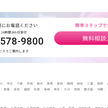
軽にお電話ください
簡単ステップで
24時間365日受付
無料相談
5578-9800
ビスでご案内します
川
埼玉
千葉
茨城
栃木
群馬
愛知
静岡
岐阜
三重
長野
愛媛
高知
福岡
佐賀
長崎
熊本
大分
宮崎
鹿児島
沖縄