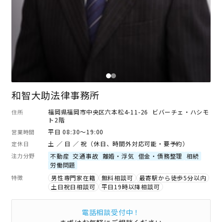
和智大助法律事務所
福岡県福岡市中央区六本松4-11-26 ビバーチェ・ハシモ
住所
ト2階
平日 08:30～19:00
営業時間
土 ／ 日 ／ 祝（休日、時間外対応可能・要予約）
定休日
注力分野
不動産
交通事故
離婚・浮気
借金・債務整理
相続
労働問題
特徴
男性専門家在籍
無料相談可
最寄駅から徒歩5分以内
土日祝日相談可
平日19時以降相談可
電話相談受付中！