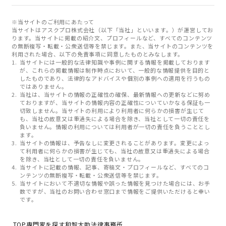
※当サイトのご利用にあたって
当サイトはアスクプロ株式会社（以下「当社」といいます。）が運営してお
ります。当サイトに掲載の紹介文、プロフィールなど、すべてのコンテンツ
の無断複写・転載・公衆送信等を禁じます。また、当サイトのコンテンツを
利用された場合、以下の免責事項に同意したものとみなします。
当サイトには一般的な法律知識や事例に関する情報を掲載しております
が、これらの掲載情報は制作時点において、一般的な情報提供を目的と
したものであり、法律的なアドバイスや個別の事例への適用を行うもの
ではありません。
当社は、当サイトの情報の正確性の確保、最新情報への更新などに努め
ておりますが、当サイトの情報内容の正確性についていかなる保証も一
切致しません。当サイトの利用により利用者に何らかの損害が生じて
も、当社の故意又は重過失による場合を除き、当社として一切の責任を
負いません。情報の利用については利用者が一切の責任を負うこととし
ます。
当サイトの情報は、予告なしに変更されることがあります。変更によっ
て利用者に何らかの損害が生じても、当社の故意又は重過失による場合
を除き、当社として一切の責任を負いません。
当サイトに記載の情報、記事、寄稿文・プロフィールなど、すべてのコ
ンテンツの無断複写・転載・公衆送信等を禁じます。
当サイトにおいて不適切な情報や誤った情報を見つけた場合には、お手
数ですが、当社のお問い合わせ窓口まで情報をご提供いただけると幸い
です。
TOP
専門家を探す
和智大助法律事務所