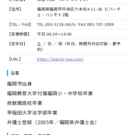
【住所】
福岡県福岡市中央区六本松4-11-26 ビバーチ
ェ・ハシモト2階
【TEL／FAX】
TEL.
050-3138-3619
／FAX.
092-707-3959
【営業時間】
平日 08:30～19:00
【定休日】
土 ／ 日 ／ 祝（休日、時間外対応可能・要予
約）
【URL】
https://wachi-law.com/
沿革
福岡市出身
福岡教育大学付属福岡小・中学校卒業
修猷館高校卒業
早稲田大学法学部卒業
弁護士登録（2005年／福岡県弁護士会）