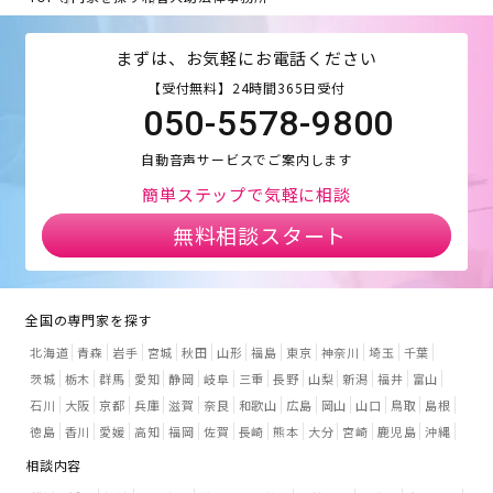
まずは、お気軽にお電話ください
【受付無料】24時間365日受付
050-5578-9800
自動音声サービスでご案内します
簡単ステップで気軽に相談
無料相談スタート
全国の専門家を探す
北海道
青森
岩手
宮城
秋田
山形
福島
東京
神奈川
埼玉
千葉
茨城
栃木
群馬
愛知
静岡
岐阜
三重
長野
山梨
新潟
福井
富山
石川
大阪
京都
兵庫
滋賀
奈良
和歌山
広島
岡山
山口
鳥取
島根
徳島
香川
愛媛
高知
福岡
佐賀
長崎
熊本
大分
宮崎
鹿児島
沖縄
相談内容