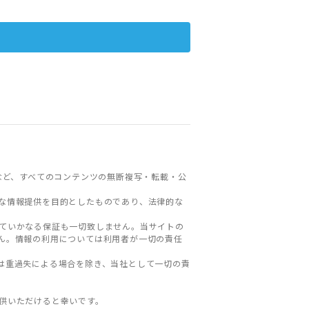
など、すべてのコンテンツの無断複写・転載・公
な情報提供を目的としたものであり、法律的な
ていかなる保証も一切致しません。当サイトの
ん。情報の利用については利用者が一切の責任
は重過失による場合を除き、当社として一切の責
。
供いただけると幸いです。