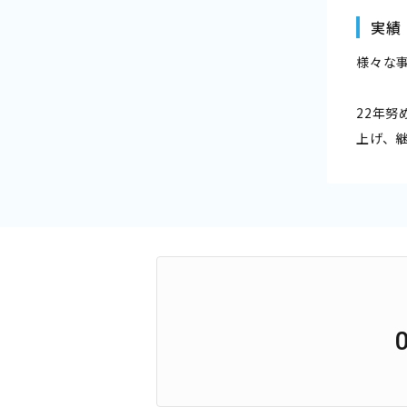
実績
様々な
22年
上げ、