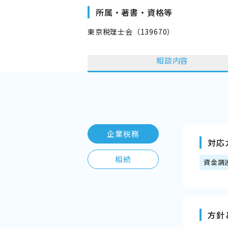
所属・著書・資格等
東京税理士会（139670）
相談内容
企業税務
対応
相続
資金調
方針