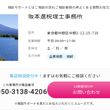
相談サポートとは
ご相談の流れ
ご相談者様の声
よくある質問
お役立
坂本進税理士事務所
住所
東京都中野区中野2-12-15-710
平日 09:00～17:00
営業時間
土 ／ 日 ／ 祝
定休日
注力分野
企業税務
相続
電話相談受付中！
まずはお気軽にご相談ください
この事務所の電話番号
24時間受付中
050-3138-4206
お問い合わせ
※相談サポートを見たとお伝えいただくとスムーズです。