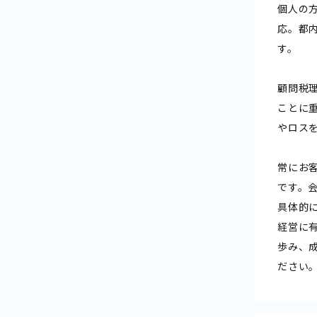
個人の
応。都
す。
顧問税
ことに
やロス
常にお
です。
具体的
経営に
歩み、
ださい