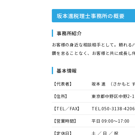
坂本進税理士事務所
の概要
事務所紹介
お客様の身近な相談相手として。頼れる
鑽を怠ることなく、お客様と共に成長し
基本情報
【代表者】
坂本 進
（
さかもと 
【住所】
東京都中野区中野2-12-
【TEL／FAX】
TEL.
050-3138-4206
【営業時間】
平日 09:00～17:00
【定休日】
土 ／ 日 ／ 祝