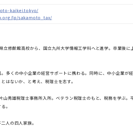
oto-kaikei.tokyo/
o.org/lp/sakamoto_tax/
岡県立修猷館高校から、国立九州大学情報工学科へと進学。卒業後に
属。多くの中小企業の経営サポートに携わる。同時に、中小企業が
ことはないか、と考え、税理士を志す。
、片山秀雄税理士事務所入所。ベテラン税理士のもと、税務を学ぶ。平
する。
子二人の四人家族。