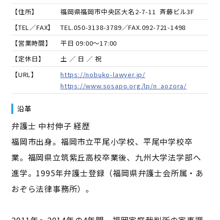
【住所】
福岡県福岡市中央区大名2-7-11 斉藤ビル3F
【TEL／FAX】
TEL.
050-3138-3789
／FAX.
092-721-1498
【営業時間】
平日 09:00～17:00
【定休日】
土 ／ 日 ／ 祝
【URL】
https://nobuko-lawyer.jp/
https://www.sosapo.org/lp/n_aozora/
沿革
弁護士 中村伸子 経歴
福岡市出身。福岡市立平尾小学校、平尾中学校卒
業。福岡県立筑紫丘高校卒業後、九州大学法学部へ
進学。1995年弁護士登録（福岡県弁護士会所属・あ
おぞら法律事務所）。