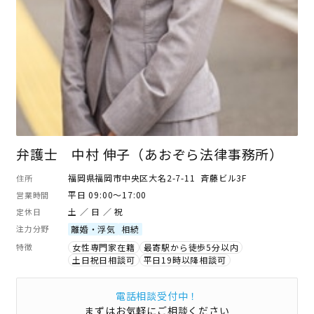
弁護士 中村 伸子（あおぞら法律事務所）
福岡県福岡市中央区大名2-7-11 斉藤ビル3F
住所
平日 09:00～17:00
営業時間
土 ／ 日 ／ 祝
定休日
注力分野
離婚・浮気
相続
特徴
女性専門家在籍
最寄駅から徒歩5分以内
土日祝日相談可
平日19時以降相談可
電話相談受付中！
まずはお気軽にご相談ください