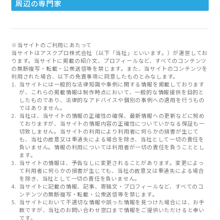
周辺の専門家
※当サイトのご利用にあたって
当サイトはアスクプロ株式会社（以下「当社」といいます。）が運営してお
ります。当サイトに掲載の紹介文、プロフィールなど、すべてのコンテンツ
の無断複写・転載・公衆送信等を禁じます。また、当サイトのコンテンツを
利用された場合、以下の免責事項に同意したものとみなします。
当サイトには一般的な法律知識や事例に関する情報を掲載しております
が、これらの掲載情報は制作時点において、一般的な情報提供を目的と
したものであり、法律的なアドバイスや個別の事例への適用を行うもの
ではありません。
当社は、当サイトの情報の正確性の確保、最新情報への更新などに努め
ておりますが、当サイトの情報内容の正確性についていかなる保証も一
切致しません。当サイトの利用により利用者に何らかの損害が生じて
も、当社の故意又は重過失による場合を除き、当社として一切の責任を
負いません。情報の利用については利用者が一切の責任を負うこととし
ます。
当サイトの情報は、予告なしに変更されることがあります。変更によっ
て利用者に何らかの損害が生じても、当社の故意又は重過失による場合
を除き、当社として一切の責任を負いません。
当サイトに記載の情報、記事、寄稿文・プロフィールなど、すべてのコ
ンテンツの無断複写・転載・公衆送信等を禁じます。
当サイトにおいて不適切な情報や誤った情報を見つけた場合には、お手
数ですが、当社のお問い合わせ窓口まで情報をご提供いただけると幸い
です。