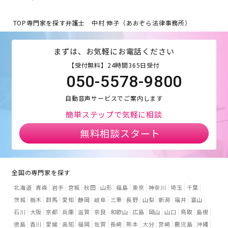
TOP
専門家を探す
弁護士 中村 伸子（あおぞら法律事務所）
まずは、お気軽にお電話ください
【受付無料】24時間365日受付
050-5578-9800
自動音声サービスでご案内します
簡単ステップで気軽に相談
無料相談スタート
全国の専門家を探す
北海道
青森
岩手
宮城
秋田
山形
福島
東京
神奈川
埼玉
千葉
茨城
栃木
群馬
愛知
静岡
岐阜
三重
長野
山梨
新潟
福井
富山
石川
大阪
京都
兵庫
滋賀
奈良
和歌山
広島
岡山
山口
鳥取
島根
徳島
香川
愛媛
高知
福岡
佐賀
長崎
熊本
大分
宮崎
鹿児島
沖縄