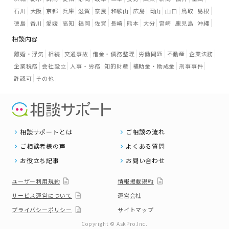
石川
大阪
京都
兵庫
滋賀
奈良
和歌山
広島
岡山
山口
鳥取
島根
徳島
香川
愛媛
高知
福岡
佐賀
長崎
熊本
大分
宮崎
鹿児島
沖縄
相談内容
離婚・浮気
相続
交通事故
借金・債務整理
労働問題
不動産
企業法務
企業税務
会社設立
人事・労務
知的財産
補助金・助成金
刑事事件
許認可
その他
相談サポートとは
ご相談の流れ
ご相談者様の声
よくある質問
お役立ち記事
お問い合わせ
ユーザー利用規約
情報掲載規約
サービス運営について
運営会社
プライバシーポリシー
サイトマップ
Copyright © AskPro.Inc.