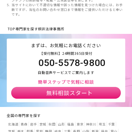
当サイトにおいて不適切な情報や誤った情報を見つけた場合には、お手
数ですが、当社のお問い合わせ窓口まで情報をご提供いただけると幸い
です。
TOP
専門家を探す
桐井法律事務所
まずは、お気軽にお電話ください
【受付無料】24時間365日受付
050-5578-9800
自動音声サービスでご案内します
簡単ステップで気軽に相談
無料相談スタート
全国の専門家を探す
北海道
青森
岩手
宮城
秋田
山形
福島
東京
神奈川
埼玉
千葉
茨城
栃木
群馬
愛知
静岡
岐阜
三重
長野
山梨
新潟
福井
富山