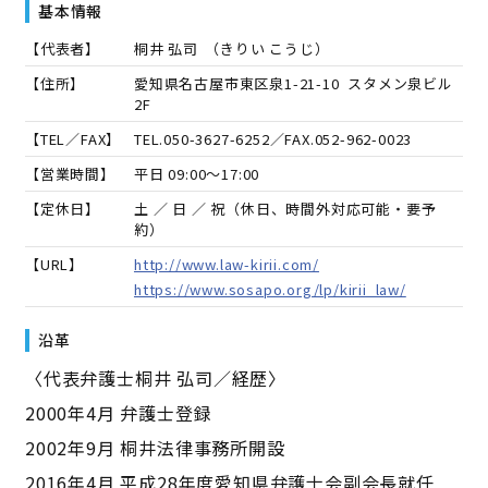
基本情報
【代表者】
桐井 弘司
（
きりい こうじ
）
【住所】
愛知県名古屋市東区泉1-21-10 スタメン泉ビル
2F
【TEL／FAX】
TEL.
050-3627-6252
／FAX.
052-962-0023
【営業時間】
平日 09:00～17:00
【定休日】
土 ／ 日 ／ 祝（休日、時間外対応可能・要予
約）
【URL】
http://www.law-kirii.com/
https://www.sosapo.org/lp/kirii_law/
沿革
〈代表弁護士桐井 弘司／経歴〉
2000年4月 弁護士登録
2002年9月 桐井法律事務所開設
2016年4月 平成28年度愛知県弁護士会副会長就任