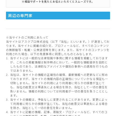
※相談サポートを見たとお伝えいただくとスムーズです。
周辺の専門家
※当サイトのご利用にあたって
当サイトはアスクプロ株式会社（以下「当社」といいます。）が運営してお
ります。当サイトに掲載の紹介文、プロフィールなど、すべてのコンテンツ
の無断複写・転載・公衆送信等を禁じます。また、当サイトのコンテンツを
利用された場合、以下の免責事項に同意したものとみなします。
当サイトには一般的な法律知識や事例に関する情報を掲載しております
が、これらの掲載情報は制作時点において、一般的な情報提供を目的と
したものであり、法律的なアドバイスや個別の事例への適用を行うもの
ではありません。
当社は、当サイトの情報の正確性の確保、最新情報への更新などに努め
ておりますが、当サイトの情報内容の正確性についていかなる保証も一
切致しません。当サイトの利用により利用者に何らかの損害が生じて
も、当社の故意又は重過失による場合を除き、当社として一切の責任を
負いません。情報の利用については利用者が一切の責任を負うこととし
ます。
当サイトの情報は、予告なしに変更されることがあります。変更によっ
て利用者に何らかの損害が生じても、当社の故意又は重過失による場合
を除き、当社として一切の責任を負いません。
当サイトに記載の情報、記事、寄稿文・プロフィールなど、すべてのコ
ンテンツの無断複写・転載・公衆送信等を禁じます。