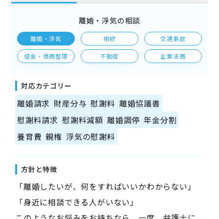
離婚・浮気の相談
離婚・浮気
相続
交通事故
借金・債務整理
不動産
企業法務
対応カテゴリー
離婚請求
財産分与
慰謝料
離婚協議書
慰謝料請求
慰謝料減額
離婚調停
年金分割
養育費
親権
浮気の慰謝料
方針と特徴
「離婚したいが、何をすればいいかわからない」
「身近に相談できる人がいない」
このようなお悩みをお持ちなら、一度、弁護士に