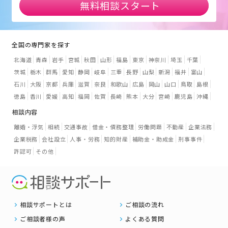
無料相談スタート
全国の専門家を探す
北海道
青森
岩手
宮城
秋田
山形
福島
東京
神奈川
埼玉
千葉
茨城
栃木
群馬
愛知
静岡
岐阜
三重
長野
山梨
新潟
福井
富山
石川
大阪
京都
兵庫
滋賀
奈良
和歌山
広島
岡山
山口
鳥取
島根
徳島
香川
愛媛
高知
福岡
佐賀
長崎
熊本
大分
宮崎
鹿児島
沖縄
相談内容
離婚・浮気
相続
交通事故
借金・債務整理
労働問題
不動産
企業法務
企業税務
会社設立
人事・労務
知的財産
補助金・助成金
刑事事件
許認可
その他
相談サポートとは
ご相談の流れ
ご相談者様の声
よくある質問