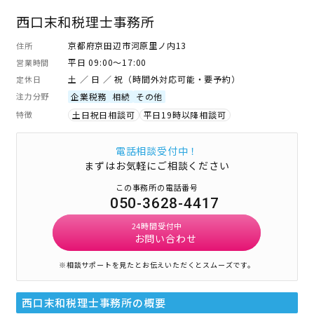
西口末和税理士事務所
京都府京田辺市河原里ノ内13
住所
平日 09:00～17:00
営業時間
土 ／ 日 ／ 祝（時間外対応可能・要予約）
定休日
注力分野
企業税務
相続
その他
特徴
土日祝日相談可
平日19時以降相談可
電話相談受付中！
まずはお気軽にご相談ください
この事務所の電話番号
050-3628-4417
24時間受付中
お問い合わせ
※相談サポートを見たとお伝えいただくとスムーズです。
西口末和税理士事務所
の概要