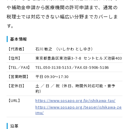
や補助金申請から医療機関の許可申請まで、通常の
税理士では対応できない幅広い分野までカバーしま
す。
基本情報
【代表者】
石川 敏之
（
いしかわ としゆき
）
【住所】
東京都豊島区東池袋3-7-8 セントヒルズ池袋403
【TEL／FAX】
TEL.
050-3138-5153
／FAX.
03-5906-5186
【営業時間】
平日 09:30～17:30
【定休日】
土 ／ 日 ／ 祝（休日、時間外対応可能・要予
約）
【URL】
https://www.sosapo.org/lp/ishikawa-tax/
https://www.sosapo.org/teaser/ishikawa-ze
imu/
沿革