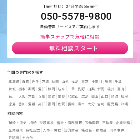
【受付無料】24時間365日受付
050-5578-9800
自動音声サービスでご案内します
簡単ステップで気軽に相談
無料相談スタート
全国の専門家を探す
北海道
青森
岩手
宮城
秋田
山形
福島
東京
神奈川
埼玉
千葉
茨城
栃木
群馬
愛知
静岡
岐阜
三重
長野
山梨
新潟
福井
富山
石川
大阪
京都
兵庫
滋賀
奈良
和歌山
広島
岡山
山口
鳥取
島根
徳島
香川
愛媛
高知
福岡
佐賀
長崎
熊本
大分
宮崎
鹿児島
沖縄
相談内容
離婚・浮気
相続
交通事故
借金・債務整理
労働問題
不動産
企業法務
企業税務
会社設立
人事・労務
知的財産
補助金・助成金
刑事事件
許認可
その他