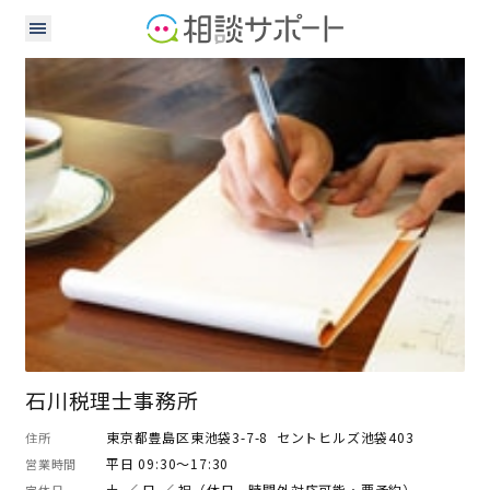
行政書士
税理士
石川税理士事務所
東京都豊島区東池袋3-7-8 セントヒルズ池袋403
住所
平日 09:30～17:30
営業時間
土 ／ 日 ／ 祝（休日、時間外対応可能・要予約）
定休日