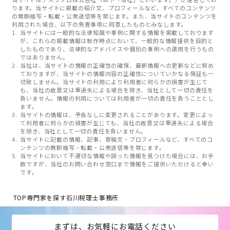
ります。当サイトに掲載の紹介文、プロフィールなど、すべてのコンテンツ
の無断複写・転載・公衆送信等を禁じます。また、当サイトのコンテンツを
利用された場合、以下の免責事項に同意したものとみなします。
当サイトには一般的な法律知識や事例に関する情報を掲載しております
が、これらの掲載情報は制作時点において、一般的な情報提供を目的と
したものであり、法律的なアドバイスや個別の事例への適用を行うもの
ではありません。
当社は、当サイトの情報の正確性の確保、最新情報への更新などに努め
ておりますが、当サイトの情報内容の正確性についていかなる保証も一
切致しません。当サイトの利用により利用者に何らかの損害が生じて
も、当社の故意又は重過失による場合を除き、当社として一切の責任を
負いません。情報の利用については利用者が一切の責任を負うこととし
ます。
当サイトの情報は、予告なしに変更されることがあります。変更によっ
て利用者に何らかの損害が生じても、当社の故意又は重過失による場合
を除き、当社として一切の責任を負いません。
当サイトに記載の情報、記事、寄稿文・プロフィールなど、すべてのコ
ンテンツの無断複写・転載・公衆送信等を禁じます。
当サイトにおいて不適切な情報や誤った情報を見つけた場合には、お手
数ですが、当社のお問い合わせ窓口まで情報をご提供いただけると幸い
です。
TOP
専門家を探す
石川税理士事務所
まずは、お気軽にお電話ください