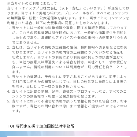
※当サイトのご利用にあたって
当サイトはアスクプロ株式会社（以下「当社」といいます。）が運営してお
ります。当サイトに掲載の紹介文、プロフィールなど、すべてのコンテンツ
の無断複写・転載・公衆送信等を禁じます。また、当サイトのコンテンツを
利用された場合、以下の免責事項に同意したものとみなします。
当サイトには一般的な法律知識や事例に関する情報を掲載しております
が、これらの掲載情報は制作時点において、一般的な情報提供を目的と
したものであり、法律的なアドバイスや個別の事例への適用を行うもの
ではありません。
当社は、当サイトの情報の正確性の確保、最新情報への更新などに努め
ておりますが、当サイトの情報内容の正確性についていかなる保証も一
切致しません。当サイトの利用により利用者に何らかの損害が生じて
も、当社の故意又は重過失による場合を除き、当社として一切の責任を
負いません。情報の利用については利用者が一切の責任を負うこととし
ます。
当サイトの情報は、予告なしに変更されることがあります。変更によっ
て利用者に何らかの損害が生じても、当社の故意又は重過失による場合
を除き、当社として一切の責任を負いません。
当サイトに記載の情報、記事、寄稿文・プロフィールなど、すべてのコ
ンテンツの無断複写・転載・公衆送信等を禁じます。
当サイトにおいて不適切な情報や誤った情報を見つけた場合には、お手
数ですが、当社のお問い合わせ窓口まで情報をご提供いただけると幸い
です。
TOP
専門家を探す
加茂国際法律事務所