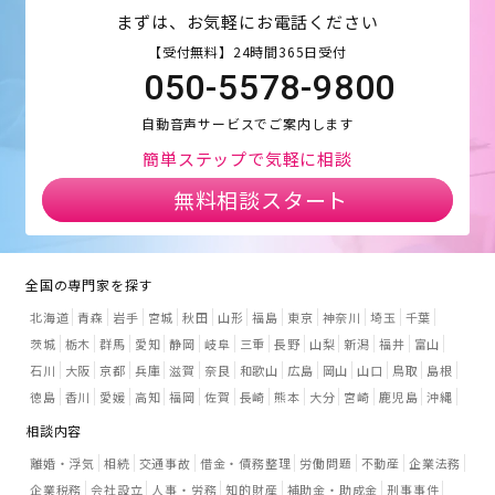
まずは、お気軽にお電話ください
【受付無料】24時間365日受付
050-5578-9800
自動音声サービスでご案内します
簡単ステップで気軽に相談
無料相談スタート
全国の専門家を探す
北海道
青森
岩手
宮城
秋田
山形
福島
東京
神奈川
埼玉
千葉
茨城
栃木
群馬
愛知
静岡
岐阜
三重
長野
山梨
新潟
福井
富山
石川
大阪
京都
兵庫
滋賀
奈良
和歌山
広島
岡山
山口
鳥取
島根
徳島
香川
愛媛
高知
福岡
佐賀
長崎
熊本
大分
宮崎
鹿児島
沖縄
相談内容
離婚・浮気
相続
交通事故
借金・債務整理
労働問題
不動産
企業法務
企業税務
会社設立
人事・労務
知的財産
補助金・助成金
刑事事件