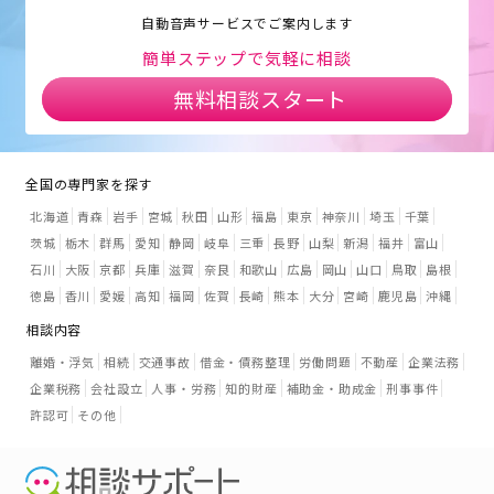
自動音声サービスでご案内します
簡単ステップで気軽に相談
無料相談スタート
全国の専門家を探す
北海道
青森
岩手
宮城
秋田
山形
福島
東京
神奈川
埼玉
千葉
茨城
栃木
群馬
愛知
静岡
岐阜
三重
長野
山梨
新潟
福井
富山
石川
大阪
京都
兵庫
滋賀
奈良
和歌山
広島
岡山
山口
鳥取
島根
徳島
香川
愛媛
高知
福岡
佐賀
長崎
熊本
大分
宮崎
鹿児島
沖縄
相談内容
離婚・浮気
相続
交通事故
借金・債務整理
労働問題
不動産
企業法務
企業税務
会社設立
人事・労務
知的財産
補助金・助成金
刑事事件
許認可
その他