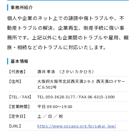
事務所紹介
個人や企業のネット上での誹謗中傷トラブルや、不
動産トラブルの解決、企業再生、倒産手続に強い事
務所です。上記以外にも企業間のトラブルや雇用、親
族・相続などのトラブルに対応いたします。
基本情報
【代表者】
酒井 孝浩
（
さかい たかひろ
）
【住所】
大阪府大阪市北区西天満2-9-3 西天満ロイヤー
ビル502号
【TEL／FAX】
TEL.
050-3628-3177
／FAX.
06-6315-1000
【営業時間】
平日 09:00～19:00
【定休日】
土 ／ 日 ／ 祝
【URL】
https://www.sosapo.org/lp/sakai_law/