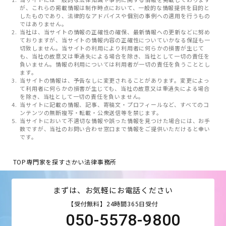
が、これらの掲載情報は制作時点において、一般的な情報提供を目的と
したものであり、法律的なアドバイスや個別の事例への適用を行うもの
ではありません。
当社は、当サイトの情報の正確性の確保、最新情報への更新などに努め
ておりますが、当サイトの情報内容の正確性についていかなる保証も一
切致しません。当サイトの利用により利用者に何らかの損害が生じて
も、当社の故意又は重過失による場合を除き、当社として一切の責任を
負いません。情報の利用については利用者が一切の責任を負うこととし
ます。
当サイトの情報は、予告なしに変更されることがあります。変更によっ
て利用者に何らかの損害が生じても、当社の故意又は重過失による場合
を除き、当社として一切の責任を負いません。
当サイトに記載の情報、記事、寄稿文・プロフィールなど、すべてのコ
ンテンツの無断複写・転載・公衆送信等を禁じます。
当サイトにおいて不適切な情報や誤った情報を見つけた場合には、お手
数ですが、当社のお問い合わせ窓口まで情報をご提供いただけると幸い
です。
TOP
専門家を探す
さかい法律事務所
まずは、お気軽にお電話ください
【受付無料】24時間365日受付
050-5578-9800