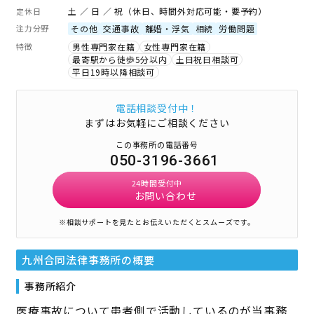
土 ／ 日 ／ 祝（休日、時間外対応可能・要予約）
定休日
注力分野
その他
交通事故
離婚・浮気
相続
労働問題
特徴
男性専門家在籍
女性専門家在籍
最寄駅から徒歩5分以内
土日祝日相談可
平日19時以降相談可
電話相談受付中！
まずはお気軽にご相談ください
この事務所の電話番号
050-3196-3661
24時間受付中
お問い合わせ
※相談サポートを見たとお伝えいただくとスムーズです。
九州合同法律事務所
の概要
事務所紹介
医療事故について患者側で活動しているのが当事務