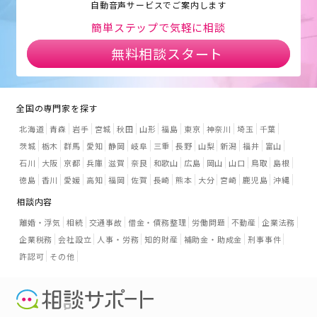
自動音声サービスでご案内します
簡単ステップで気軽に相談
無料相談スタート
全国の専門家を探す
北海道
青森
岩手
宮城
秋田
山形
福島
東京
神奈川
埼玉
千葉
茨城
栃木
群馬
愛知
静岡
岐阜
三重
長野
山梨
新潟
福井
富山
石川
大阪
京都
兵庫
滋賀
奈良
和歌山
広島
岡山
山口
鳥取
島根
徳島
香川
愛媛
高知
福岡
佐賀
長崎
熊本
大分
宮崎
鹿児島
沖縄
相談内容
離婚・浮気
相続
交通事故
借金・債務整理
労働問題
不動産
企業法務
企業税務
会社設立
人事・労務
知的財産
補助金・助成金
刑事事件
許認可
その他