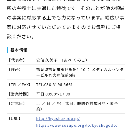
所の弁護士に共通した特徴です。そのことが他の領域
の事案に対応する上でも力になっています。幅広い事
案に対応させていただいていますのでお気軽にご相
談ください。
基本情報
【代表者】
安倍 久美子
（
あべ くみこ
）
【住所】
福岡県福岡市東区馬出1-10-2 メディカルセンタ
ービル九大病院前6階
【TEL／FAX】
TEL.
050-3196-3661
【営業時間】
平日 09:00～17:30
【定休日】
土 ／ 日 ／ 祝（休日、時間外対応可能・要予
約）
【URL】
http://kyushugodo.jp/
https://www.sosapo.org/lp/kyushugodo/