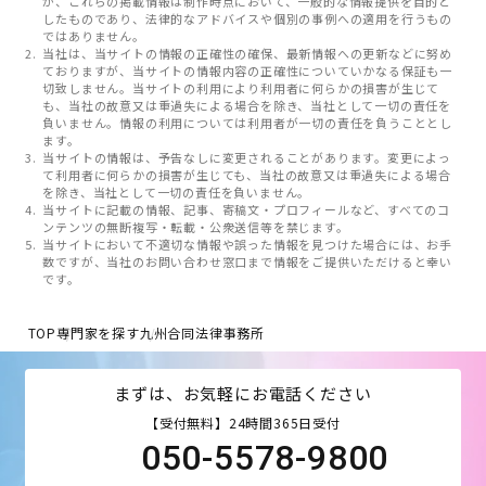
が、これらの掲載情報は制作時点において、一般的な情報提供を目的と
したものであり、法律的なアドバイスや個別の事例への適用を行うもの
ではありません。
当社は、当サイトの情報の正確性の確保、最新情報への更新などに努め
ておりますが、当サイトの情報内容の正確性についていかなる保証も一
切致しません。当サイトの利用により利用者に何らかの損害が生じて
も、当社の故意又は重過失による場合を除き、当社として一切の責任を
負いません。情報の利用については利用者が一切の責任を負うこととし
ます。
当サイトの情報は、予告なしに変更されることがあります。変更によっ
て利用者に何らかの損害が生じても、当社の故意又は重過失による場合
を除き、当社として一切の責任を負いません。
当サイトに記載の情報、記事、寄稿文・プロフィールなど、すべてのコ
ンテンツの無断複写・転載・公衆送信等を禁じます。
当サイトにおいて不適切な情報や誤った情報を見つけた場合には、お手
数ですが、当社のお問い合わせ窓口まで情報をご提供いただけると幸い
です。
TOP
専門家を探す
九州合同法律事務所
まずは、お気軽にお電話ください
【受付無料】24時間365日受付
050-5578-9800