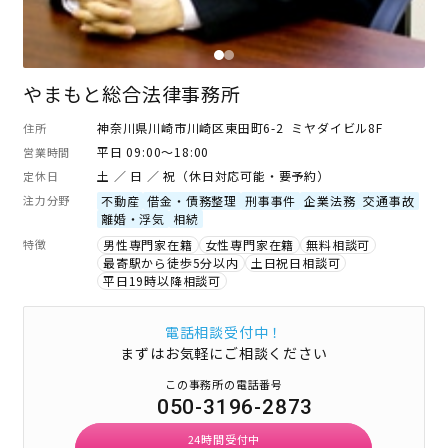
やまもと総合法律事務所
神奈川県川崎市川崎区東田町6-2 ミヤダイビル8F
住所
平日 09:00～18:00
営業時間
土 ／ 日 ／ 祝（休日対応可能・要予約）
定休日
注力分野
不動産
借金・債務整理
刑事事件
企業法務
交通事故
離婚・浮気
相続
特徴
男性専門家在籍
女性専門家在籍
無料相談可
最寄駅から徒歩5分以内
土日祝日相談可
平日19時以降相談可
電話相談受付中！
まずはお気軽にご相談ください
この事務所の電話番号
050-3196-2873
24時間受付中