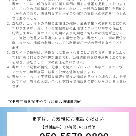
当サイトには一般的な法律知識や事例に関する情報を掲載しております
が、これらの掲載情報は制作時点において、一般的な情報提供を目的と
したものであり、法律的なアドバイスや個別の事例への適用を行うもの
ではありません。
当社は、当サイトの情報の正確性の確保、最新情報への更新などに努め
ておりますが、当サイトの情報内容の正確性についていかなる保証も一
切致しません。当サイトの利用により利用者に何らかの損害が生じて
も、当社の故意又は重過失による場合を除き、当社として一切の責任を
負いません。情報の利用については利用者が一切の責任を負うこととし
ます。
当サイトの情報は、予告なしに変更されることがあります。変更によっ
て利用者に何らかの損害が生じても、当社の故意又は重過失による場合
を除き、当社として一切の責任を負いません。
当サイトに記載の情報、記事、寄稿文・プロフィールなど、すべてのコ
ンテンツの無断複写・転載・公衆送信等を禁じます。
当サイトにおいて不適切な情報や誤った情報を見つけた場合には、お手
数ですが、当社のお問い合わせ窓口まで情報をご提供いただけると幸い
です。
TOP
専門家を探す
やまもと総合法律事務所
まずは、お気軽にお電話ください
【受付無料】24時間365日受付