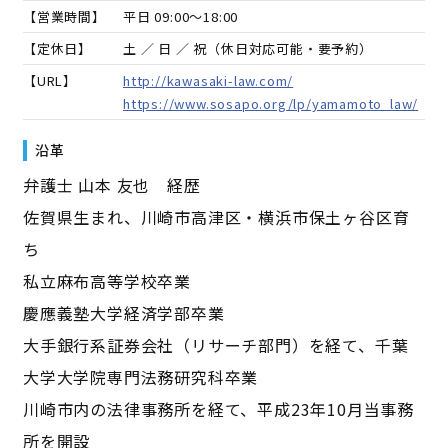
【営業時間】
平日 09:00～18:00
【定休日】
土 ／ 日 ／ 祝（休日対応可能・要予約）
【URL】
http://kawasaki-law.com/
https://www.sosapo.org/lp/yamamoto_law/
沿革
弁護士 山本 友也 経歴
佐賀県生まれ、川崎市高津区・横浜市保土ヶ谷区育
ち
私立麻布高等学校卒業
慶應義塾大学経済学部卒業
大手銀行系証券会社（リサーチ部門）を経て、千葉
大学大学院専門法務研究科卒業
川崎市内の法律事務所を経て、平成23年10月当事務
所を開設