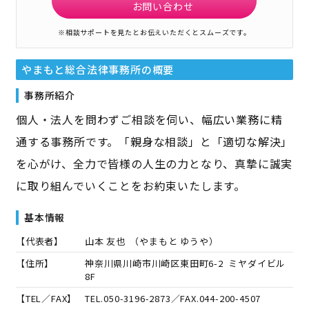
お問い合わせ
※相談サポートを見たとお伝えいただくとスムーズです。
やまもと総合法律事務所
の概要
事務所紹介
個人・法人を問わずご相談を伺い、幅広い業務に精
通する事務所です。「親身な相談」と「適切な解決」
を心がけ、全力で皆様の人生の力となり、真摯に誠実
に取り組んでいくことをお約束いたします。
基本情報
【代表者】
山本 友也
（
やまもと ゆうや
）
【住所】
神奈川県川崎市川崎区東田町6-2 ミヤダイビル
8F
【TEL／FAX】
TEL.
050-3196-2873
／FAX.
044-200-4507