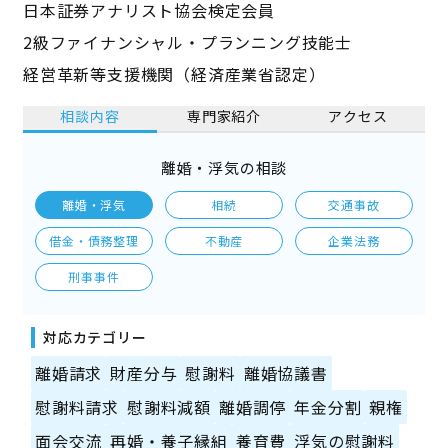
日本証券アナリスト協会検定会員
2級ファイナンシャル・プランニング技能士
経営革新等支援機関（経済産業省認定）
相談内容
専門家紹介
アクセス
離婚・浮気の相談
離婚・浮気
相続
交通事故
借金・債務整理
不動産
企業法務
刑事事件
対応カテゴリー
離婚請求
財産分与
慰謝料
離婚協議書
慰謝料請求
慰謝料減額
離婚調停
年金分割
親権
面会交流
再婚・養子縁組
養育費
浮気の慰謝料