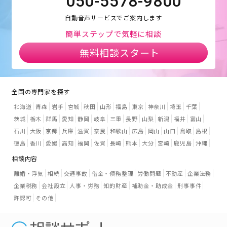
050-5578-9800
自動音声サービスでご案内します
簡単ステップで気軽に相談
無料相談スタート
全国の専門家を探す
北海道
青森
岩手
宮城
秋田
山形
福島
東京
神奈川
埼玉
千葉
茨城
栃木
群馬
愛知
静岡
岐阜
三重
長野
山梨
新潟
福井
富山
石川
大阪
京都
兵庫
滋賀
奈良
和歌山
広島
岡山
山口
鳥取
島根
徳島
香川
愛媛
高知
福岡
佐賀
長崎
熊本
大分
宮崎
鹿児島
沖縄
相談内容
離婚・浮気
相続
交通事故
借金・債務整理
労働問題
不動産
企業法務
企業税務
会社設立
人事・労務
知的財産
補助金・助成金
刑事事件
許認可
その他