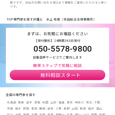
数ですが、当社のお問い合わせ窓口まで情報をご提供いただけると幸い
です。
TOP
専門家を探す
弁護士 水上 祐樹（本田総合法律事務所）
まずは、お気軽にお電話ください
【受付無料】24時間365日受付
050-5578-9800
自動音声サービスでご案内します
簡単ステップで気軽に相談
無料相談スタート
全国の専門家を探す
北海道
青森
岩手
宮城
秋田
山形
福島
東京
神奈川
埼玉
千葉
茨城
栃木
群馬
愛知
静岡
岐阜
三重
長野
山梨
新潟
福井
富山
石川
大阪
京都
兵庫
滋賀
奈良
和歌山
広島
岡山
山口
鳥取
島根