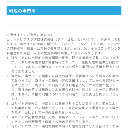
周辺の専門家
※当サイトのご利用にあたって
当サイトはアスクプロ株式会社（以下「当社」といいます。）が運営してお
ります。当サイトに掲載の紹介文、プロフィールなど、すべてのコンテンツ
の無断複写・転載・公衆送信等を禁じます。また、当サイトのコンテンツを
利用された場合、以下の免責事項に同意したものとみなします。
当サイトには一般的な法律知識や事例に関する情報を掲載しております
が、これらの掲載情報は制作時点において、一般的な情報提供を目的と
したものであり、法律的なアドバイスや個別の事例への適用を行うもの
ではありません。
当社は、当サイトの情報の正確性の確保、最新情報への更新などに努め
ておりますが、当サイトの情報内容の正確性についていかなる保証も一
切致しません。当サイトの利用により利用者に何らかの損害が生じて
も、当社の故意又は重過失による場合を除き、当社として一切の責任を
負いません。情報の利用については利用者が一切の責任を負うこととし
ます。
当サイトの情報は、予告なしに変更されることがあります。変更によっ
て利用者に何らかの損害が生じても、当社の故意又は重過失による場合
を除き、当社として一切の責任を負いません。
当サイトに記載の情報、記事、寄稿文・プロフィールなど、すべてのコ
ンテンツの無断複写・転載・公衆送信等を禁じます。
当サイトにおいて不適切な情報や誤った情報を見つけた場合には、お手