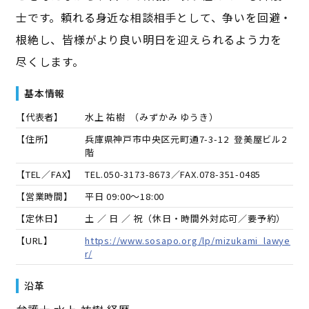
士です。頼れる身近な相談相手として、争いを回避・
根絶し、皆様がより良い明日を迎えられるよう力を
尽くします。
基本情報
【代表者】
水上 祐樹
（
みずかみ ゆうき
）
【住所】
兵庫県神戸市中央区元町通7-3-12 登美屋ビル2
階
【TEL／FAX】
TEL.
050-3173-8673
／FAX.
078-351-0485
【営業時間】
平日 09:00～18:00
【定休日】
土 ／ 日 ／ 祝（休日・時間外対応可／要予約）
【URL】
https://www.sosapo.org/lp/mizukami_lawye
r/
沿革