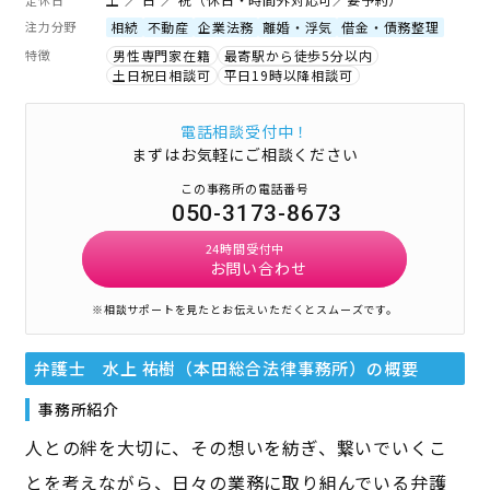
注力分野
相続
不動産
企業法務
離婚・浮気
借金・債務整理
特徴
男性専門家在籍
最寄駅から徒歩5分以内
土日祝日相談可
平日19時以降相談可
電話相談受付中！
まずはお気軽にご相談ください
この事務所の電話番号
050-3173-8673
24時間受付中
お問い合わせ
※相談サポートを見たとお伝えいただくとスムーズです。
弁護士 水上 祐樹（本田総合法律事務所）
の概要
事務所紹介
人との絆を大切に、その想いを紡ぎ、繋いでいくこ
とを考えながら、日々の業務に取り組んでいる弁護