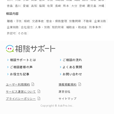
徳島
香川
愛媛
高知
福岡
佐賀
長崎
熊本
大分
宮崎
鹿児島
沖縄
相談内容
離婚・浮気
相続
交通事故
借金・債務整理
労働問題
不動産
企業法務
企業税務
会社設立
人事・労務
知的財産
補助金・助成金
刑事事件
許認可
その他
相談サポートとは
ご相談の流れ
ご相談者様の声
よくある質問
お役立ち記事
お問い合わせ
ユーザー利用規約
情報掲載規約
サービス運営について
運営会社
プライバシーポリシー
サイトマップ
Copyright © AskPro.Inc.