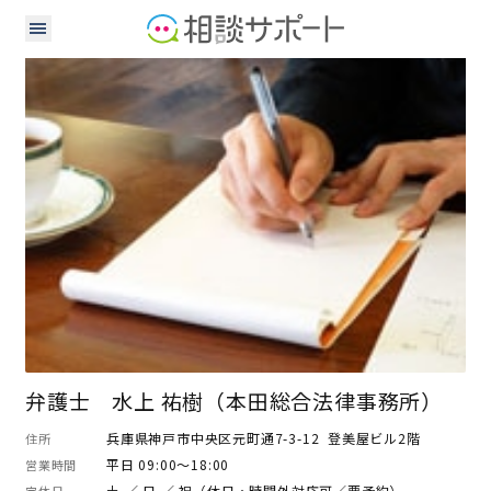
弁護士
弁護士 水上 祐樹（本田総合法律事務所）
兵庫県神戸市中央区元町通7-3-12 登美屋ビル2階
住所
平日 09:00～18:00
営業時間
土 ／ 日 ／ 祝（休日・時間外対応可／要予約）
定休日