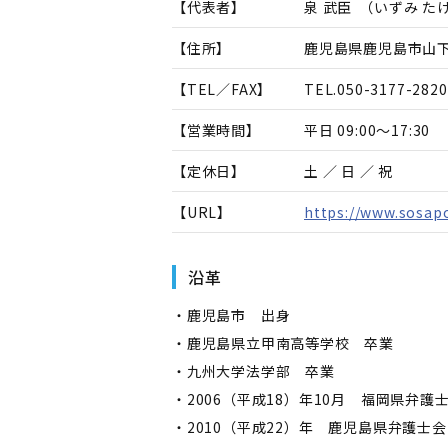
【代表者】
泉 武臣
（
いずみ た
【住所】
鹿児島県鹿児島市山下町
【TEL／FAX】
TEL.
050-3177-2820
【営業時間】
平日 09:00～17:30
【定休日】
土 ／ 日 ／ 祝
【URL】
https://www.sosap
沿革
・鹿児島市 出身
・鹿児島県立甲南高等学校 卒業
・九州大学法学部 卒業
・2006（平成18）年10月 福岡県弁
・2010（平成22）年 鹿児島県弁護士