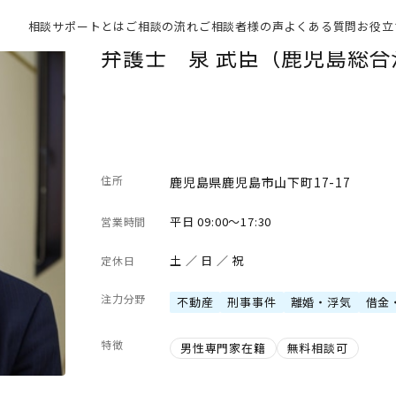
相談サポートとは
ご相談の流れ
ご相談者様の声
よくある質問
お役立
弁護士 泉 武臣（鹿児島総
住所
鹿児島県鹿児島市山下町17-17
平日 09:00～17:30
営業時間
土 ／ 日 ／ 祝
定休日
注力分野
不動産
刑事事件
離婚・浮気
借金
特徴
男性専門家在籍
無料相談可