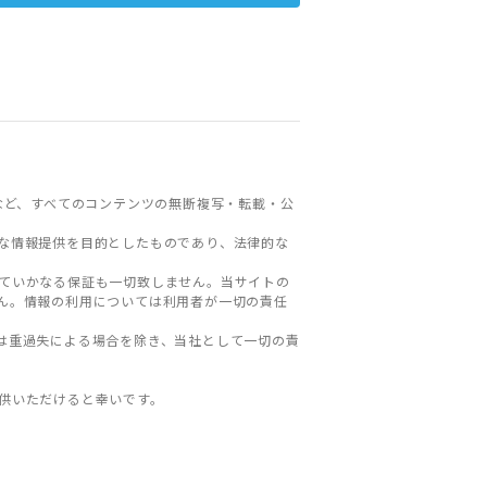
など、すべてのコンテンツの無断複写・転載・公
な情報提供を目的としたものであり、法律的な
ていかなる保証も一切致しません。当サイトの
ん。情報の利用については利用者が一切の責任
は重過失による場合を除き、当社として一切の責
。
供いただけると幸いです。