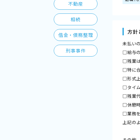
不動産
相続
方針
借金・債務整理
未払い
刑事事件
□給与
□残業
□特に
□形式
□タイ
□残業
□休憩
□業務
上記の
その他