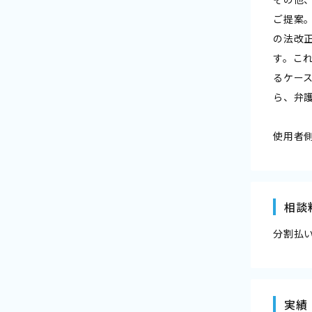
ご提案
の法改
す。こ
るケー
ら、弁
使用者
相談
分割払
実績