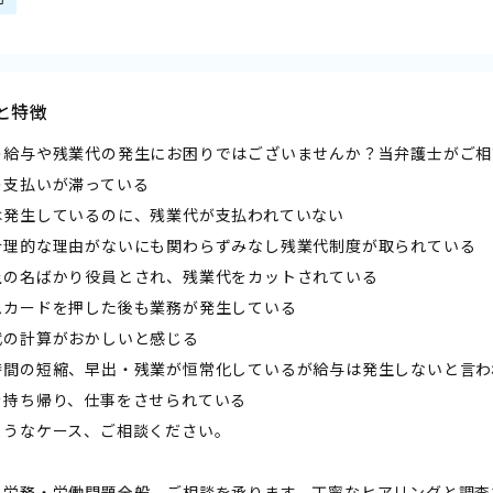
と特徴
の給与や残業代の発生にお困りではございませんか？当弁護士がご相
の支払いが滞っている
は発生しているのに、残業代が支払われていない
合理的な理由がないにも関わらずみなし残業代制度が取られている
上の名ばかり役員とされ、残業代をカットされている
ムカードを押した後も業務が発生している
代の計算がおかしいと感じる
時間の短縮、早出・残業が恒常化しているが給与は発生しないと言わ
を持ち帰り、仕事をさせられている
ようなケース、ご相談ください。
、労務・労働問題全般、ご相談を承ります。丁寧なヒアリングと調査