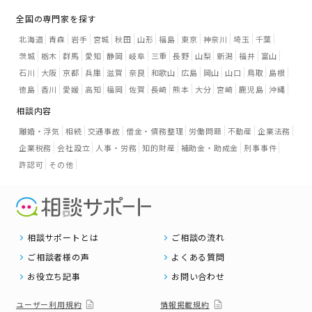
全国の専門家を探す
北海道
青森
岩手
宮城
秋田
山形
福島
東京
神奈川
埼玉
千葉
茨城
栃木
群馬
愛知
静岡
岐阜
三重
長野
山梨
新潟
福井
富山
石川
大阪
京都
兵庫
滋賀
奈良
和歌山
広島
岡山
山口
鳥取
島根
徳島
香川
愛媛
高知
福岡
佐賀
長崎
熊本
大分
宮崎
鹿児島
沖縄
相談内容
離婚・浮気
相続
交通事故
借金・債務整理
労働問題
不動産
企業法務
企業税務
会社設立
人事・労務
知的財産
補助金・助成金
刑事事件
許認可
その他
相談サポートとは
ご相談の流れ
ご相談者様の声
よくある質問
お役立ち記事
お問い合わせ
ユーザー利用規約
情報掲載規約