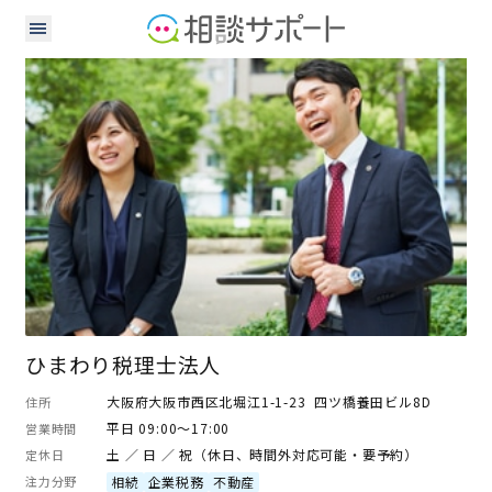
税理士
ひまわり税理士法人
大阪府大阪市西区北堀江1-1-23 四ツ橋養田ビル8D
住所
平日 09:00～17:00
営業時間
土 ／ 日 ／ 祝（休日、時間外対応可能・要予約）
定休日
注力分野
相続
企業税務
不動産