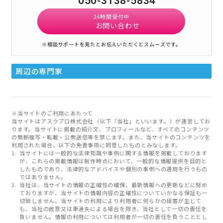
050-3138-5834
24時間受付中
お問い合わせ
※相談サポートを見たとお伝えいただくとスムーズです。
周辺の専門家
※当サイトのご利用にあたって
当サイトはアスクプロ株式会社（以下「当社」といいます。）が運営してお
ります。当サイトに掲載の紹介文、プロフィールなど、すべてのコンテンツ
の無断複写・転載・公衆送信等を禁じます。また、当サイトのコンテンツを
利用された場合、以下の免責事項に同意したものとみなします。
当サイトには一般的な法律知識や事例に関する情報を掲載しております
が、これらの掲載情報は制作時点において、一般的な情報提供を目的と
したものであり、法律的なアドバイスや個別の事例への適用を行うもの
ではありません。
当社は、当サイトの情報の正確性の確保、最新情報への更新などに努め
ておりますが、当サイトの情報内容の正確性についていかなる保証も一
切致しません。当サイトの利用により利用者に何らかの損害が生じて
も、当社の故意又は重過失による場合を除き、当社として一切の責任を
負いません。情報の利用については利用者が一切の責任を負うこととし