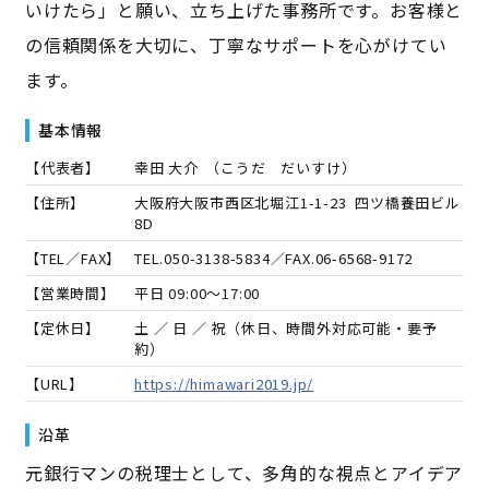
いけたら」と願い、立ち上げた事務所です。お客様と
の信頼関係を大切に、丁寧なサポートを心がけてい
ます。
基本情報
【代表者】
幸田 大介
（
こうだ だいすけ
）
【住所】
大阪府大阪市西区北堀江1-1-23 四ツ橋養田ビル
8D
【TEL／FAX】
TEL.
050-3138-5834
／FAX.
06-6568-9172
【営業時間】
平日 09:00～17:00
【定休日】
土 ／ 日 ／ 祝（休日、時間外対応可能・要予
約）
【URL】
https://himawari2019.jp/
沿革
元銀行マンの税理士として、多角的な視点とアイデア