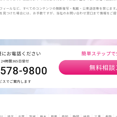
フィールなど、すべてのコンテンツの無断複写・転載・公衆送信等を禁じます
を見つけた場合には、お手数ですが、当社のお問い合わせ窓口まで情報をご提
軽にお電話ください
簡単ステップで
24時間365日受付
無料相談
5578-9800
ビスでご案内します
川
埼玉
千葉
茨城
栃木
群馬
愛知
静岡
岐阜
三重
長野