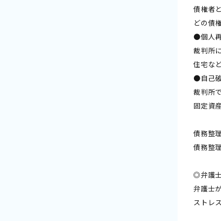
債権者
どの債
●個人
裁判所
住宅な
●自己
裁判所
固定資
債務整
債務整
◎弁護
弁護士
ストレ