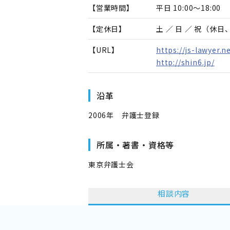
【営業時間】
平日 10:00～18:00
【定休日】
土 ／ 日 ／ 祝（休
【URL】
https://js-lawyer.n
http://shin6.jp/
沿革
2006年 弁護士登録
所属・著書・資格等
東京弁護士会
相談内容