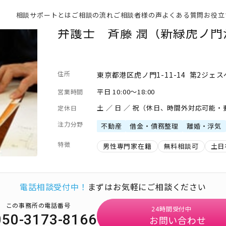
相談サポートとは
ご相談の流れ
ご相談者様の声
よくある質問
お役立
弁護士 斉藤 潤（新緑虎ノ門
住所
東京都港区虎ノ門1-11-14 第2ジェ
平日 10:00～18:00
営業時間
土 ／ 日 ／ 祝（休日、時間外対応可能
定休日
注力分野
不動産
借金・債務整理
離婚・浮気
特徴
男性専門家在籍
無料相談可
土日
電話相談受付中！
まずはお気軽にご相談ください
この事務所の電話番号
24時間受付中
050-3173-8166
お問い合わせ