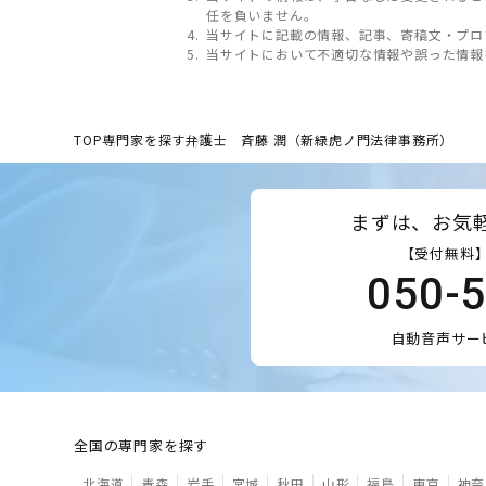
任を負いません。
当サイトに記載の情報、記事、寄稿文・プロ
当サイトにおいて不適切な情報や誤った情報
TOP
専門家を探す
弁護士 斉藤 潤（新緑虎ノ門法律事務所）
まずは、お気
【受付無料】
050-
自動音声サー
全国の専門家を探す
北海道
青森
岩手
宮城
秋田
山形
福島
東京
神奈