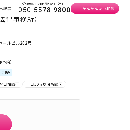
【受付無料】24時間365日受付
ち記事
かんたんWEB相談
050-5578-9800
法律事務所）
スペールビル202号
・要予約）
相続
祝日相談可
平日19時以降相談可