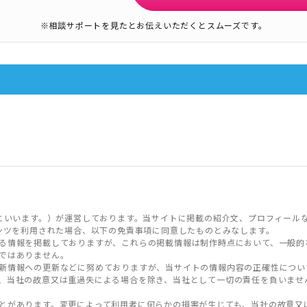
※相談サポートを見たとお伝えいただくとスムーズです。
といいます。）が運営しております。当サイトに掲載の紹介文、プロフィール
ンツを利用された場合、以下の免責事項に同意したものとみなします。
る情報を掲載しておりますが、これらの掲載情報は制作時点において、一般的
ではありません。
新情報への更新などに努めておりますが、当サイトの情報内容の正確性につい
、当社の故意又は重過失による場合を除き、当社として一切の責任を負いませ
とがあります。変更によって利用者に何らかの損害が生じても、当社の故意又