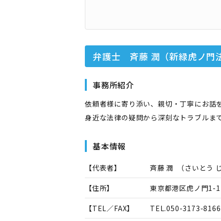
弁護士 斉藤 潤（新緑虎ノ門
事務所紹介
依頼者様に寄り添い、親切・丁寧にお話
身近な法律の疑問から深刻なトラブルま
基本情報
【代表者】
斉藤 潤
（
さいとう 
【住所】
東京都港区虎ノ門1-1
【TEL／FAX】
TEL.
050-3173-8166