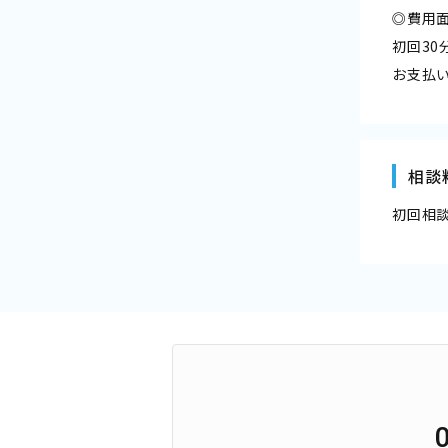
◎費用
初回3
お支払
相談
初回相