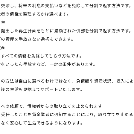
と交渉し、将来の利息の支払いなどを免除して分割で返す方法です。
権者の債権を整理するかは選べます。
再生
に提出した再生計画をもとに減額された債務を分割で返す方法です。
どの資産を手放さない選択もできます。
破産
ですべての債務を免除してもらう方法です。
産をいったん手放すなど、一定の条件があります。
理の方法は自由に選べるわけではなく、負債額や資産状況、収入によ
理後の生活も見据えてサポートいたします。
士への依頼で、債権者からの取り立てを止められます
が受任したことを貸金業者に通知することにより，取り立てを止める
スなく安心して生活できるようになります。