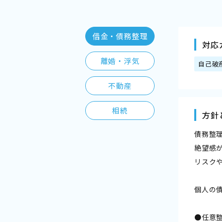
借金・債務整理
対応
離婚・浮気
自己破
不動産
相続
方針
債務整
絶望感
リスク
個人の
●任意