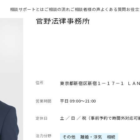
相談サポートとは
ご相談の流れ
ご相談者様の声
よくある質問
お役立
菅野法律事務所
住所
東京都新宿区新宿１－１７－１ ＬＡ
平日 09:00～21:00
営業時間
土 ／ 日 ／ 祝（事前予約で時間外対応
定休日
注力分野
その他
離婚・浮気
相続