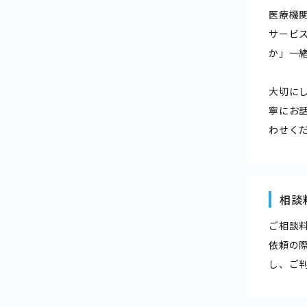
医療機
サービ
か」一
大切に
寧にお
わせく
相談
ご相談
依頼の
し、ご