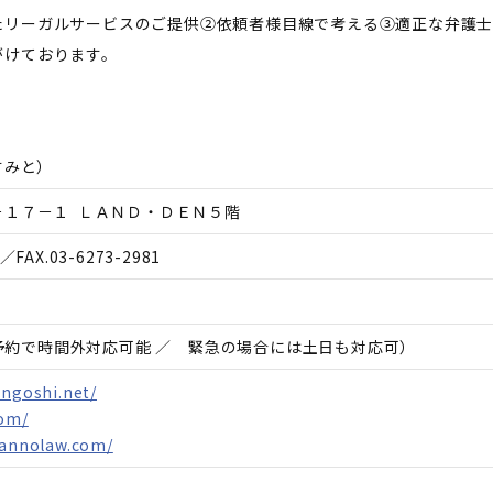
たリーガルサービスのご提供②依頼者様目線で考える③適正な弁護士
がけております。
すみと
）
－１７－１ ＬＡＮＤ・ＤＥＮ５階
／FAX.
03-6273-2981
事前予約で時間外対応可能 ／ 緊急の場合には土日も対応可）
engoshi.net/
com/
kannolaw.com/