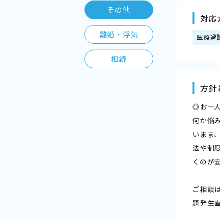
その他
対応
離婚・浮気
医療過
相続
方針
◎お一
何か悩
いまま
法や制
くのが
ご相談
題発生