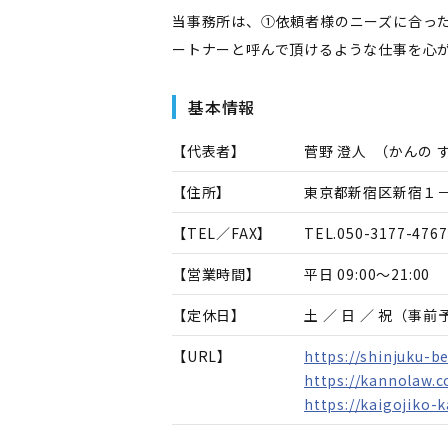
当事務所は、①依頼者様のニーズに合っ
ートナーと呼んで頂けるような仕事を心
基本情報
【代表者】
菅野 澄人
（
かんの 
【住所】
東京都新宿区新宿１
【TEL／FAX】
TEL.
050-3177-4767
【営業時間】
平日 09:00～21:00
【定休日】
土 ／ 日 ／ 祝（
【URL】
https://shinjuku-b
https://kannolaw.
https://kaigojiko-