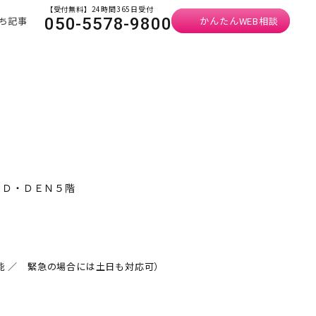
【受付無料】24時間365日受付
ち記事
かんたんWEB相談
050-5578-9800
ＮＤ・ＤＥＮ５階
可能 ／ 緊急の場合には土日も対応可）