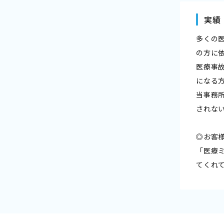
実績
多くの
の方に
医療事
になる
当事務
されな
◎お客
「医療
てくれ