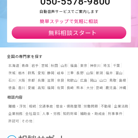
050-5578-9800
自動音声サービスでご案内します
簡単ステップで気軽に相談
無料相談スタート
全国の専門家を探す
北海道
青森
岩手
宮城
秋田
山形
福島
東京
神奈川
埼玉
千葉
茨城
栃木
群馬
愛知
静岡
岐阜
三重
長野
山梨
新潟
福井
富山
石川
大阪
京都
兵庫
滋賀
奈良
和歌山
広島
岡山
山口
鳥取
島根
徳島
香川
愛媛
高知
福岡
佐賀
長崎
熊本
大分
宮崎
鹿児島
沖縄
相談内容
離婚・浮気
相続
交通事故
借金・債務整理
労働問題
不動産
企業法務
企業税務
会社設立
人事・労務
知的財産
補助金・助成金
刑事事件
許認可
その他