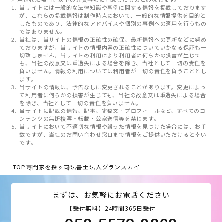
当サイトには一般的な法律知識や事例に関する情報を掲載しております
が、これらの掲載情報は制作時点において、一般的な情報提供を目的と
したものであり、法律的なアドバイスや個別の事例への適用を行うもの
ではありません。
当社は、当サイトの情報の正確性の確保、最新情報への更新などに努め
ておりますが、当サイトの情報内容の正確性についていかなる保証も一
切致しません。当サイトの利用により利用者に何らかの損害が生じて
も、当社の故意又は重過失による場合を除き、当社として一切の責任を
負いません。情報の利用については利用者が一切の責任を負うこととし
ます。
当サイトの情報は、予告なしに変更されることがあります。変更によっ
て利用者に何らかの損害が生じても、当社の故意又は重過失による場合
を除き、当社として一切の責任を負いません。
当サイトに記載の情報、記事、寄稿文・プロフィールなど、すべてのコ
ンテンツの無断複写・転載・公衆送信等を禁じます。
当サイトにおいて不適切な情報や誤った情報を見つけた場合には、お手
数ですが、当社のお問い合わせ窓口まで情報をご提供いただけると幸い
です。
TOP
専門家を探す
司法書士法人グランスカイ
まずは、お気軽にお電話ください
【受付無料】24時間365日受付