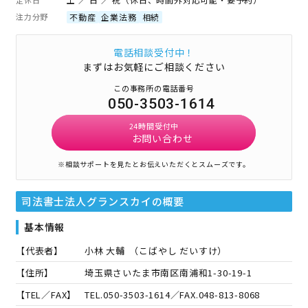
注力分野
不動産
企業法務
相続
電話相談受付中！
まずはお気軽にご相談ください
この事務所の電話番号
050-3503-1614
24時間受付中
お問い合わせ
※相談サポートを見たとお伝えいただくとスムーズです。
司法書士法人グランスカイ
の概要
基本情報
【代表者】
小林 大輔
（
こばやし だいすけ
）
【住所】
埼玉県さいたま市南区南浦和1-30-19-1
【TEL／FAX】
TEL.
050-3503-1614
／FAX.
048-813-8068