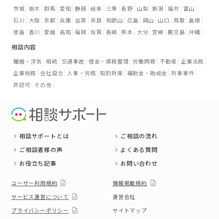
茨城
栃木
群馬
愛知
静岡
岐阜
三重
長野
山梨
新潟
福井
富山
石川
大阪
京都
兵庫
滋賀
奈良
和歌山
広島
岡山
山口
鳥取
島根
徳島
香川
愛媛
高知
福岡
佐賀
長崎
熊本
大分
宮崎
鹿児島
沖縄
相談内容
離婚・浮気
相続
交通事故
借金・債務整理
労働問題
不動産
企業法務
企業税務
会社設立
人事・労務
知的財産
補助金・助成金
刑事事件
許認可
その他
相談サポートとは
ご相談の流れ
ご相談者様の声
よくある質問
お役立ち記事
お問い合わせ
ユーザー利用規約
情報掲載規約
サービス運営について
運営会社
プライバシーポリシー
サイトマップ