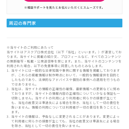
※相談サポートを見たとお伝えいただくとスムーズです。
周辺の専門家
※当サイトのご利用にあたって
当サイトはアスクプロ株式会社（以下「当社」といいます。）が運営してお
ります。当サイトに掲載の紹介文、プロフィールなど、すべてのコンテンツ
の無断複写・転載・公衆送信等を禁じます。また、当サイトのコンテンツを
利用された場合、以下の免責事項に同意したものとみなします。
当サイトには一般的な法律知識や事例に関する情報を掲載しております
が、これらの掲載情報は制作時点において、一般的な情報提供を目的と
したものであり、法律的なアドバイスや個別の事例への適用を行うもの
ではありません。
当社は、当サイトの情報の正確性の確保、最新情報への更新などに努め
ておりますが、当サイトの情報内容の正確性についていかなる保証も一
切致しません。当サイトの利用により利用者に何らかの損害が生じて
も、当社の故意又は重過失による場合を除き、当社として一切の責任を
負いません。情報の利用については利用者が一切の責任を負うこととし
ます。
当サイトの情報は、予告なしに変更されることがあります。変更によっ
て利用者に何らかの損害が生じても、当社の故意又は重過失による場合
を除き、当社として一切の責任を負いません。