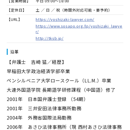
【営業時間】
平日 09:00～18:00
【定休日】
土 ／ 日 ／ 祝（時間外対応可能・要予約）
【URL】
https://yoshizaki-lawyer.com/
https://www.sosapo.org/lp/yoshizaki_lawye
r/
http://tksb.jp/
沿革
【弁護士 吉崎 猛／経歴】
早稲田大学政治経済学部卒業
ペンシルベニア大学ロースクール（LL.M.）卒業
大連外国語学院 長期語学研修課程（中国語）修了
2001年 日本国弁護士登録 （54期）
2001年 三井安田法律事務所勤務
2004年 外務省国際法局勤務
2006年 あさひ法律事務所（現 西村あさひ法律事務