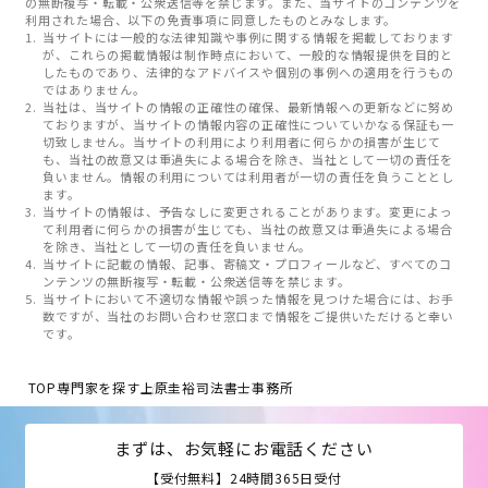
の無断複写・転載・公衆送信等を禁じます。また、当サイトのコンテンツを
利用された場合、以下の免責事項に同意したものとみなします。
当サイトには一般的な法律知識や事例に関する情報を掲載しております
が、これらの掲載情報は制作時点において、一般的な情報提供を目的と
したものであり、法律的なアドバイスや個別の事例への適用を行うもの
ではありません。
当社は、当サイトの情報の正確性の確保、最新情報への更新などに努め
ておりますが、当サイトの情報内容の正確性についていかなる保証も一
切致しません。当サイトの利用により利用者に何らかの損害が生じて
も、当社の故意又は重過失による場合を除き、当社として一切の責任を
負いません。情報の利用については利用者が一切の責任を負うこととし
ます。
当サイトの情報は、予告なしに変更されることがあります。変更によっ
て利用者に何らかの損害が生じても、当社の故意又は重過失による場合
を除き、当社として一切の責任を負いません。
当サイトに記載の情報、記事、寄稿文・プロフィールなど、すべてのコ
ンテンツの無断複写・転載・公衆送信等を禁じます。
当サイトにおいて不適切な情報や誤った情報を見つけた場合には、お手
数ですが、当社のお問い合わせ窓口まで情報をご提供いただけると幸い
です。
TOP
専門家を探す
上原圭裕司法書士事務所
まずは、お気軽にお電話ください
【受付無料】24時間365日受付