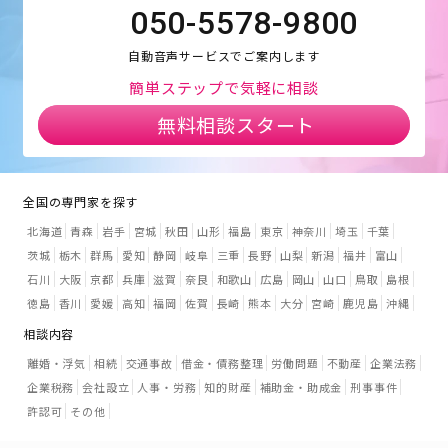
050-5578-9800
自動音声サービスでご案内します
簡単ステップで気軽に相談
無料相談スタート
全国の専門家を探す
北海道
青森
岩手
宮城
秋田
山形
福島
東京
神奈川
埼玉
千葉
茨城
栃木
群馬
愛知
静岡
岐阜
三重
長野
山梨
新潟
福井
富山
石川
大阪
京都
兵庫
滋賀
奈良
和歌山
広島
岡山
山口
鳥取
島根
徳島
香川
愛媛
高知
福岡
佐賀
長崎
熊本
大分
宮崎
鹿児島
沖縄
相談内容
離婚・浮気
相続
交通事故
借金・債務整理
労働問題
不動産
企業法務
企業税務
会社設立
人事・労務
知的財産
補助金・助成金
刑事事件
許認可
その他