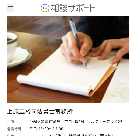
司法書士
上原圭裕司法書士事務所
沖縄県那覇市前島二丁目1番2号 ソルティーアリメ2F
住所
平日 09:00～18:00
営業時間
土 ／ 日 ／ 祝（休日、時間外対応可能・要予約）
定休日