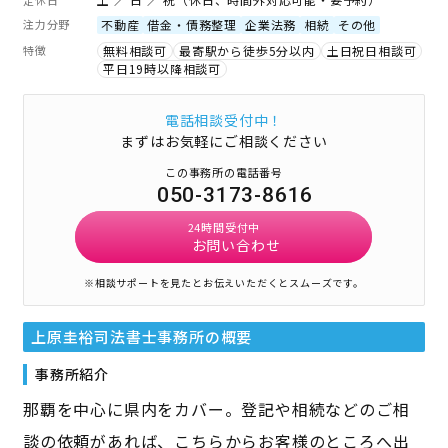
注力分野
不動産
借金・債務整理
企業法務
相続
その他
特徴
無料相談可
最寄駅から徒歩5分以内
土日祝日相談可
平日19時以降相談可
電話相談受付中！
まずはお気軽にご相談ください
この事務所の電話番号
050-3173-8616
24時間受付中
お問い合わせ
※相談サポートを見たとお伝えいただくとスムーズです。
上原圭裕司法書士事務所
の概要
事務所紹介
那覇を中心に県内をカバー。登記や相続などのご相
談の依頼があれば、こちらからお客様のところへ出