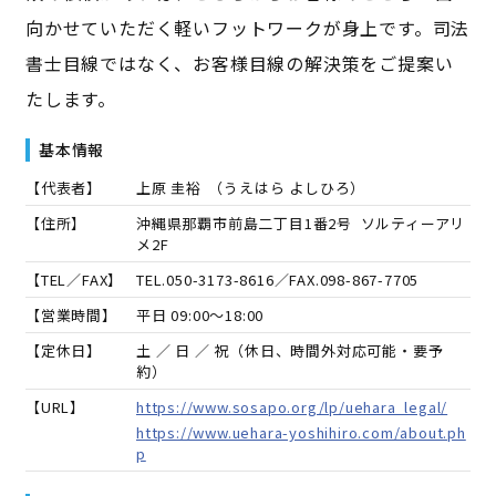
向かせていただく軽いフットワークが身上です。司法
書士目線ではなく、お客様目線の解決策をご提案い
たします。
基本情報
【代表者】
上原 圭裕
（
うえはら よしひろ
）
【住所】
沖縄県那覇市前島二丁目1番2号 ソルティーアリ
メ2F
【TEL／FAX】
TEL.
050-3173-8616
／FAX.
098-867-7705
【営業時間】
平日 09:00～18:00
【定休日】
土 ／ 日 ／ 祝（休日、時間外対応可能・要予
約）
【URL】
https://www.sosapo.org/lp/uehara_legal/
https://www.uehara-yoshihiro.com/about.ph
p