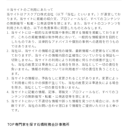
※当サイトのご利用にあたって
当サイトはアスクプロ株式会社（以下「当社」といいます。）が運営してお
ります。当サイトに掲載の紹介文、プロフィールなど、すべてのコンテンツ
の無断複写・転載・公衆送信等を禁じます。また、当サイトのコンテンツを
利用された場合、以下の免責事項に同意したものとみなします。
当サイトには一般的な法律知識や事例に関する情報を掲載しております
が、これらの掲載情報は制作時点において、一般的な情報提供を目的と
したものであり、法律的なアドバイスや個別の事例への適用を行うもの
ではありません。
当社は、当サイトの情報の正確性の確保、最新情報への更新などに努め
ておりますが、当サイトの情報内容の正確性についていかなる保証も一
切致しません。当サイトの利用により利用者に何らかの損害が生じて
も、当社の故意又は重過失による場合を除き、当社として一切の責任を
負いません。情報の利用については利用者が一切の責任を負うこととし
ます。
当サイトの情報は、予告なしに変更されることがあります。変更によっ
て利用者に何らかの損害が生じても、当社の故意又は重過失による場合
を除き、当社として一切の責任を負いません。
当サイトに記載の情報、記事、寄稿文・プロフィールなど、すべてのコ
ンテンツの無断複写・転載・公衆送信等を禁じます。
当サイトにおいて不適切な情報や誤った情報を見つけた場合には、お手
数ですが、当社のお問い合わせ窓口まで情報をご提供いただけると幸い
です。
TOP
専門家を探す
石橋税務会計事務所