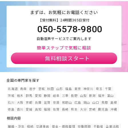
まずは、お気軽にお電話ください
【受付無料】24時間365日受付
050-5578-9800
自動音声サービスでご案内します
簡単ステップで気軽に相談
無料相談スタート
全国の専門家を探す
北海道
青森
岩手
宮城
秋田
山形
福島
東京
神奈川
埼玉
千葉
茨城
栃木
群馬
愛知
静岡
岐阜
三重
長野
山梨
新潟
福井
富山
石川
大阪
京都
兵庫
滋賀
奈良
和歌山
広島
岡山
山口
鳥取
島根
徳島
香川
愛媛
高知
福岡
佐賀
長崎
熊本
大分
宮崎
鹿児島
沖縄
相談内容
離婚・浮気
相続
交通事故
借金・債務整理
労働問題
不動産
企業法務