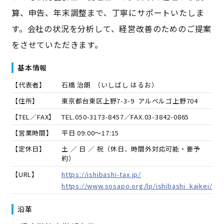
算、申告、年末調整まで、丁寧にサポートいたしま
す。会社の状況を分析して、経営改善のためのご提案
をさせていただきます。
基本情報
【代表者】
石橋 治朗
（
いしばし はるお
）
【住所】
東京都台東区上野7-3-9 アルベルゴ上野704
【TEL／FAX】
TEL.
050-3173-8457
／FAX.
03-3842-0865
【営業時間】
平日 09:00～17:15
【定休日】
土 ／ 日 ／ 祝（休日、時間外対応可能・要予
約）
【URL】
https://ishibashi-tax.jp/
https://www.sosapo.org/lp/ishibashi_kaikei/
沿革