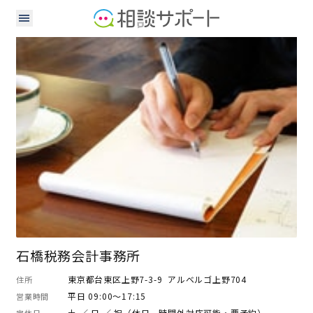
公認会計士
税理士
石橋税務会計事務所
東京都台東区上野7-3-9 アルベルゴ上野704
住所
平日 09:00～17:15
営業時間
土 ／ 日 ／ 祝（休日、時間外対応可能・要予約）
定休日