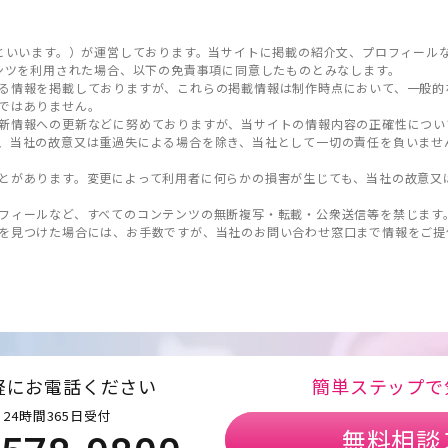
といいます。）が運営しております。当サイトに掲載の紹介文、プロフィール
ンツを利用された場合、以下の免責事項に同意したものとみなします。
る情報を掲載しておりますが、これらの掲載情報は制作時点において、一般的
ではありません。
新情報への更新などに努めておりますが、当サイトの情報内容の正確性につい
、当社の故意又は重過失による場合を除き、当社として一切の責任を負いませ
とがあります。変更によって利用者に何らかの損害が生じても、当社の故意又
フィールなど、すべてのコンテンツの無断複写・転載・公衆送信等を禁じます
を見つけた場合には、お手数ですが、当社のお問い合わせ窓口まで情報をご提
軽にお電話ください
簡単ステップで
24時間365日受付
無料相談