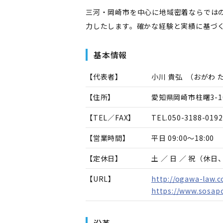
三河・岡崎市を中心に地域密着ならでは
力したします。確かな経験と実績に基づ
基本情報
【代表者】
小川 貴弘
（
おがわ 
【住所】
愛知県岡崎市柱曙3-1
【TEL／FAX】
TEL.
050-3188-0192
【営業時間】
平日 09:00～18:00
【定休日】
土 ／ 日 ／ 祝（休
【URL】
http://ogawa-law.
https://www.sosap