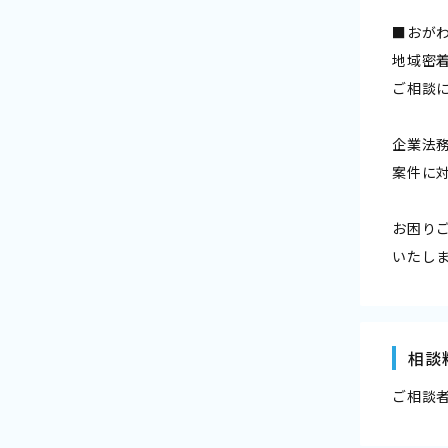
■おが
地域密
ご相談
企業法
案件に
お困り
いたし
相談
ご相談