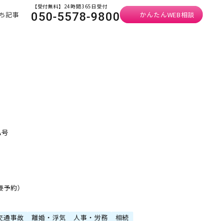
【受付無料】24時間365日受付
ち記事
かんたんWEB相談
050-5578-9800
A号
・要予約）
交通事故
離婚・浮気
人事・労務
相続