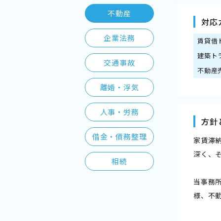
不動産
対応
企業法務
賃貸借
建築ト
交通事故
不動産
離婚・浮気
人事・労務
方針
借金・債務整理
家賃滞
深く、
相続
当事務
様、不