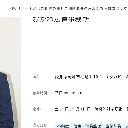
相談サポートとは
ご相談の流れ
ご相談者様の声
よくある質問
お役立
おがわ法律事務所
住所
愛知県岡崎市柱曙3-10-1 ユタカビル
平日 09:00～18:00
営業時間
土 ／ 日 ／ 祝（休日、時間外対応可能
定休日
注力分野
不動産
借金・債務整理
企業法務