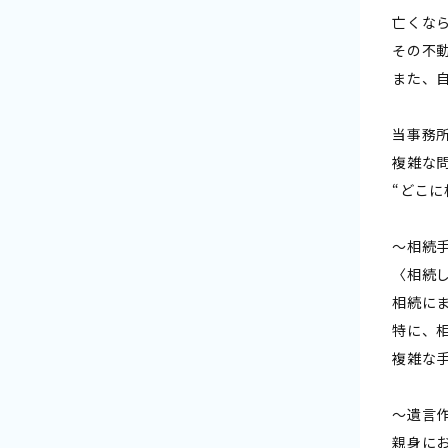
亡くな
その不
また、
当事務
複雑な
“どこ
〜相続
〈相続
相続に
特に、
複雑な
〜遺言
親身に