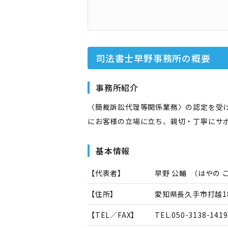
司法書士早野事務所
の概要
事務所紹介
〈簡裁訴訟代理等関係業務〉の認定を受
にお客様の立場に立ち、親切・丁寧にサ
基本情報
【代表者】
早野 公輔
（
はやの 
【住所】
愛知県長久手市打越1
【TEL／FAX】
TEL.
050-3138-1419