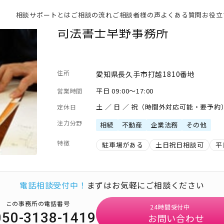
相談サポートとは
ご相談の流れ
ご相談者様の声
よくある質問
お役立
司法書士早野事務所
住所
愛知県長久手市打越1810番地
平日 09:00～17:00
営業時間
土 ／ 日 ／ 祝（時間外対応可能・要予約
定休日
注力分野
相続
不動産
企業法務
その他
特徴
駐車場がある
土日祝日相談可
平
電話相談受付中！
まずはお気軽にご相談ください
この事務所の電話番号
24時間受付中
050-3138-1419
お問い合わせ