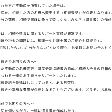
られた方が不動産を所有していた場合は、
動産を、相続した方の名義へ変更する〈相続登記〉が必要となります
自分の死後、相続で家族に争って欲しくないのなら〈遺言書〉の作成
所は、相続や遺言に関するサポート実績が豊富です。
問題や税金の問題には、税理士や弁護士等のご紹介も可能です。
に相談したらいいか分からない”という際も、お気軽にお問い合わせ
手続きでお困りの方へ〜
した不動産の名義変更／遺産分割協議書の作成／相続人全員の戸籍の
まつわる一連のお手続きをサポートいたします。
相続登記を先延ばしにしていると、ある日突然、
手続きや高額な費用が必要となることもございます。どうぞ、お早め
作成でお困りの方へ〜
お話を伺いながら、一緒に遺言書を作成したり、