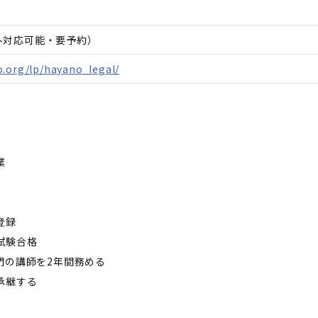
間外対応可能・要予約）
o.org/lp/hayano_legal/
業
登録
試験合格
門の講師を2年間務める
承継する