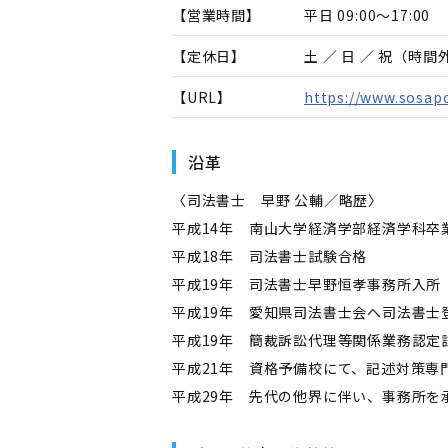
【営業時間】
平日 09:00～17:00
【定休日】
土 ／ 日 ／ 祝（時
【URL】
https://www.sosap
沿革
〈司法書士 早野 公輔／略歴〉
平成14年 南山大学経済学部経済学科卒
平成18年 司法書士試験合格
平成19年 司法書士早野恒孝事務所入所
平成19年 愛知県司法書士会へ司法書士
平成19年 簡裁訴訟代理等関係業務認定
平成21年 資格予備校にて、記述対策専
平成29年 先代の他界に伴い、事務所を