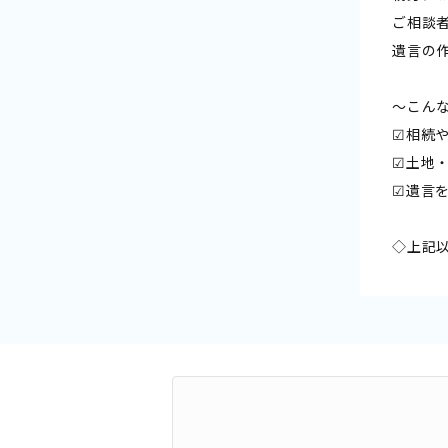
ご相談
遺言の
〜こん
☑相続
☑土地
☑遺言
◇上記