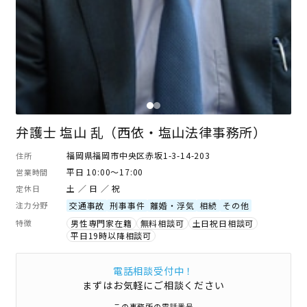
弁護士 塩山 乱（西依・塩山法律事務所）
福岡県福岡市中央区赤坂1-3-14-203
住所
平日 10:00～17:00
営業時間
土 ／ 日 ／ 祝
定休日
注力分野
交通事故
刑事事件
離婚・浮気
相続
その他
特徴
男性専門家在籍
無料相談可
土日祝日相談可
平日19時以降相談可
電話相談受付中！
まずはお気軽にご相談ください
この事務所の電話番号