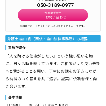
050-3189-0977
24時間受付中
お問い合わせ
※相談サポートを見たとお伝えいただくとスムーズです。
弁護士 塩山 乱（西依・塩山法律事務所）
の概要
事務所紹介
「人を助ける仕事がしたい」という強い思いを胸
に、日々活動を続けています。ご相談がより良い未来
へと繋がることを願い、丁寧にお話をお聞きしなが
ら納得のいく答えを共に追求。誠実に依頼者様と向
き合います。
基本情報
【代表者】
塩山 乱
（
しおやま おさむ
）