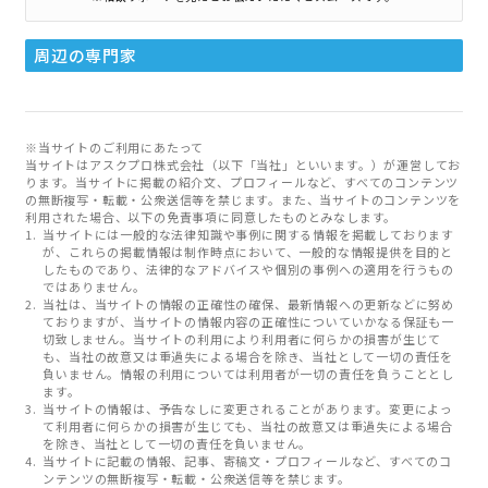
周辺の専門家
※当サイトのご利用にあたって
当サイトはアスクプロ株式会社（以下「当社」といいます。）が運営してお
ります。当サイトに掲載の紹介文、プロフィールなど、すべてのコンテンツ
の無断複写・転載・公衆送信等を禁じます。また、当サイトのコンテンツを
利用された場合、以下の免責事項に同意したものとみなします。
当サイトには一般的な法律知識や事例に関する情報を掲載しております
が、これらの掲載情報は制作時点において、一般的な情報提供を目的と
したものであり、法律的なアドバイスや個別の事例への適用を行うもの
ではありません。
当社は、当サイトの情報の正確性の確保、最新情報への更新などに努め
ておりますが、当サイトの情報内容の正確性についていかなる保証も一
切致しません。当サイトの利用により利用者に何らかの損害が生じて
も、当社の故意又は重過失による場合を除き、当社として一切の責任を
負いません。情報の利用については利用者が一切の責任を負うこととし
ます。
当サイトの情報は、予告なしに変更されることがあります。変更によっ
て利用者に何らかの損害が生じても、当社の故意又は重過失による場合
を除き、当社として一切の責任を負いません。
当サイトに記載の情報、記事、寄稿文・プロフィールなど、すべてのコ
ンテンツの無断複写・転載・公衆送信等を禁じます。