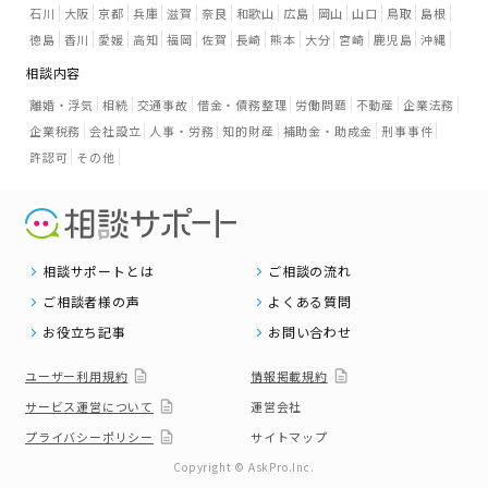
石川
大阪
京都
兵庫
滋賀
奈良
和歌山
広島
岡山
山口
鳥取
島根
徳島
香川
愛媛
高知
福岡
佐賀
長崎
熊本
大分
宮崎
鹿児島
沖縄
相談内容
離婚・浮気
相続
交通事故
借金・債務整理
労働問題
不動産
企業法務
企業税務
会社設立
人事・労務
知的財産
補助金・助成金
刑事事件
許認可
その他
相談サポートとは
ご相談の流れ
ご相談者様の声
よくある質問
お役立ち記事
お問い合わせ
ユーザー利用規約
情報掲載規約
サービス運営について
運営会社
プライバシーポリシー
サイトマップ
Copyright © AskPro.Inc.