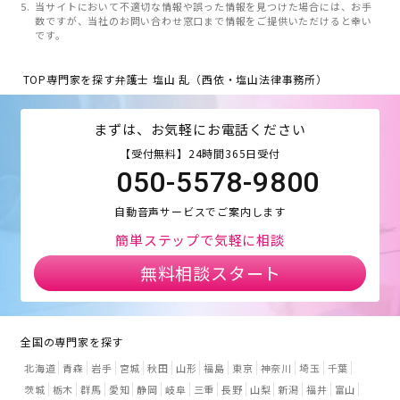
当サイトにおいて不適切な情報や誤った情報を見つけた場合には、お手
数ですが、当社のお問い合わせ窓口まで情報をご提供いただけると幸い
です。
TOP
専門家を探す
弁護士 塩山 乱（西依・塩山法律事務所）
まずは、お気軽にお電話ください
【受付無料】24時間365日受付
050-5578-9800
自動音声サービスでご案内します
簡単ステップで気軽に相談
無料相談スタート
全国の専門家を探す
北海道
青森
岩手
宮城
秋田
山形
福島
東京
神奈川
埼玉
千葉
茨城
栃木
群馬
愛知
静岡
岐阜
三重
長野
山梨
新潟
福井
富山