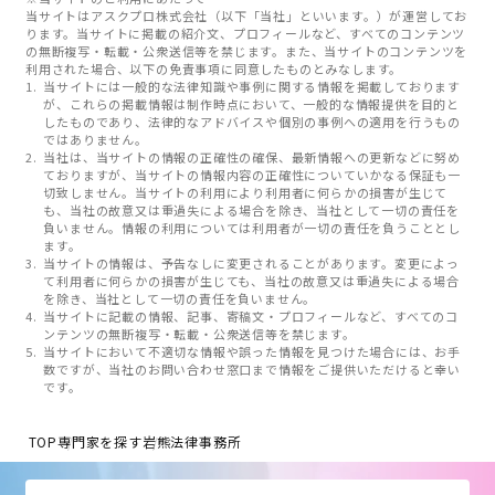
当サイトはアスクプロ株式会社（以下「当社」といいます。）が運営してお
ります。当サイトに掲載の紹介文、プロフィールなど、すべてのコンテンツ
の無断複写・転載・公衆送信等を禁じます。また、当サイトのコンテンツを
利用された場合、以下の免責事項に同意したものとみなします。
当サイトには一般的な法律知識や事例に関する情報を掲載しております
が、これらの掲載情報は制作時点において、一般的な情報提供を目的と
したものであり、法律的なアドバイスや個別の事例への適用を行うもの
ではありません。
当社は、当サイトの情報の正確性の確保、最新情報への更新などに努め
ておりますが、当サイトの情報内容の正確性についていかなる保証も一
切致しません。当サイトの利用により利用者に何らかの損害が生じて
も、当社の故意又は重過失による場合を除き、当社として一切の責任を
負いません。情報の利用については利用者が一切の責任を負うこととし
ます。
当サイトの情報は、予告なしに変更されることがあります。変更によっ
て利用者に何らかの損害が生じても、当社の故意又は重過失による場合
を除き、当社として一切の責任を負いません。
当サイトに記載の情報、記事、寄稿文・プロフィールなど、すべてのコ
ンテンツの無断複写・転載・公衆送信等を禁じます。
当サイトにおいて不適切な情報や誤った情報を見つけた場合には、お手
数ですが、当社のお問い合わせ窓口まで情報をご提供いただけると幸い
です。
TOP
専門家を探す
岩熊法律事務所