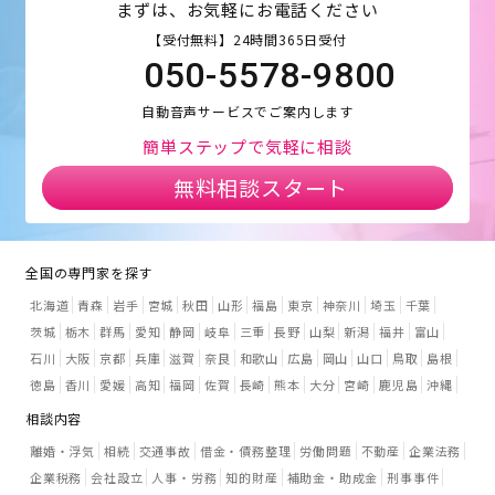
まずは、お気軽にお電話ください
【受付無料】24時間365日受付
050-5578-9800
自動音声サービスでご案内します
簡単ステップで気軽に相談
無料相談スタート
全国の専門家を探す
北海道
青森
岩手
宮城
秋田
山形
福島
東京
神奈川
埼玉
千葉
茨城
栃木
群馬
愛知
静岡
岐阜
三重
長野
山梨
新潟
福井
富山
石川
大阪
京都
兵庫
滋賀
奈良
和歌山
広島
岡山
山口
鳥取
島根
徳島
香川
愛媛
高知
福岡
佐賀
長崎
熊本
大分
宮崎
鹿児島
沖縄
相談内容
離婚・浮気
相続
交通事故
借金・債務整理
労働問題
不動産
企業法務
企業税務
会社設立
人事・労務
知的財産
補助金・助成金
刑事事件