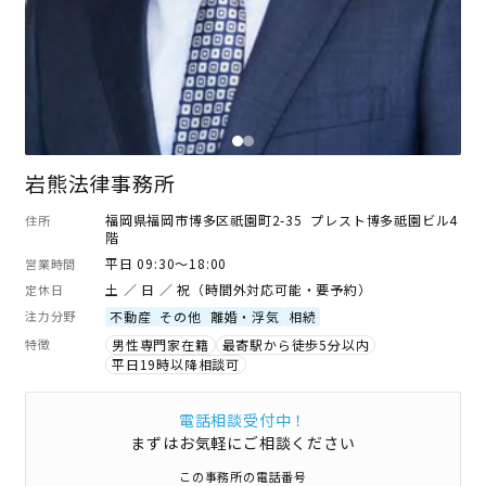
岩熊法律事務所
福岡県福岡市博多区祇園町2-35 プレスト博多祗園ビル4
住所
階
平日 09:30～18:00
営業時間
土 ／ 日 ／ 祝（時間外対応可能・要予約）
定休日
注力分野
不動産
その他
離婚・浮気
相続
特徴
男性専門家在籍
最寄駅から徒歩5分以内
平日19時以降相談可
電話相談受付中！
まずはお気軽にご相談ください
この事務所の電話番号