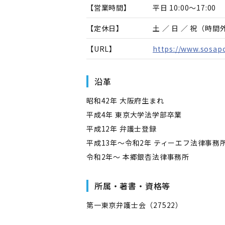
【営業時間】
平日 10:00～17:00
【定休日】
土 ／ 日 ／ 祝（時
【URL】
https://www.sosap
沿革
昭和42年 大阪府生まれ
平成4年 東京大学法学部卒業
平成12年 弁護士登録
平成13年〜令和2年 ティーエフ法律事務
令和2年〜 本郷銀杏法律事務所
所属・著書・資格等
第一東京弁護士会（27522）