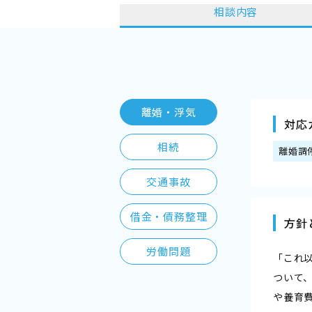
相談内容
離婚・浮気
対応
相続
離婚調
交通事故
借金・債務整理
方針
労働問題
「これ
ついて
や養育