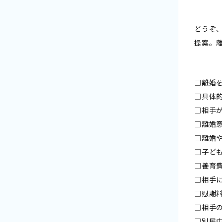
どうぞ
提案。
□離婚
□具体
□相手
□離婚
□離婚
□子ど
□養育
□相手
□慰謝
□相手
□別居