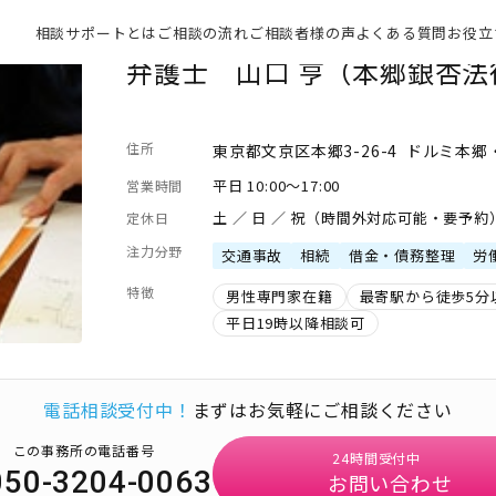
相談サポートとは
ご相談の流れ
ご相談者様の声
よくある質問
お役立
弁護士 山口 亨（本郷銀杏法
住所
東京都文京区本郷3-26-4 ドルミ本
平日 10:00～17:00
営業時間
土 ／ 日 ／ 祝（時間外対応可能・要予約
定休日
注力分野
交通事故
相続
借金・債務整理
労
特徴
男性専門家在籍
最寄駅から徒歩5分
平日19時以降相談可
電話相談受付中！
まずはお気軽にご相談ください
この事務所の電話番号
24時間受付中
050-3204-0063
お問い合わせ