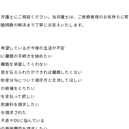
、弁護士にご相談ください。当弁護士は、ご依頼者様のお気持ちに寄
離婚問題の解決まで丁寧にお支えいたします。
を希望しているが今後の生活が不安
的に離婚の手続きを始めたい
が離婚を承諾してくれない
意思を伝えられたができれば離婚したくない
や財産分与について相手方と交渉してほしい
もの親権をとりたい
費を支払って欲しい
に慰謝料を請求したい
料を請求された
の不貞やDVに悩んでいる
中の婚姻費用を請求したい