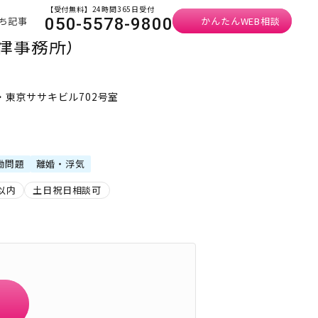
【受付無料】24時間365日受付
ち記事
かんたんWEB相談
050-5578-9800
律事務所）
郷・東京ササキビル702号室
）
働問題
離婚・浮気
以内
土日祝日相談可