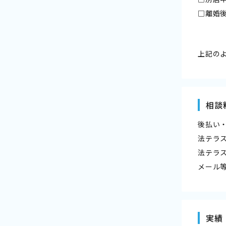
□離婚
上記の
相談
後払い
法テラ
法テラ
メール
実績