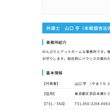
弁護士 山口 亨（本郷銀杏法
事務所紹介
のんびりとアットホームな事務所です。
お守りします。総合的にバランスの取れ
基本情報
【代表者】
山口 亨
（
やまぐち 
【住所】
東京都文京区本郷3-2
【TEL／FAX】
TEL.
050-3204-0063