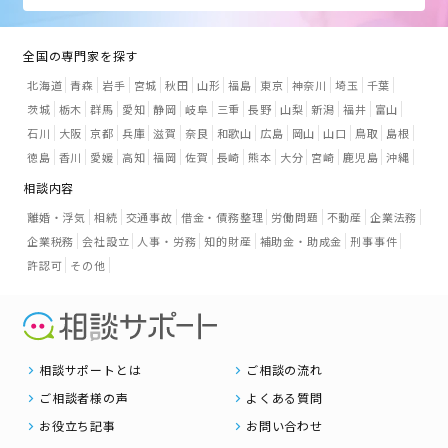
全国の専門家を探す
北海道
青森
岩手
宮城
秋田
山形
福島
東京
神奈川
埼玉
千葉
茨城
栃木
群馬
愛知
静岡
岐阜
三重
長野
山梨
新潟
福井
富山
石川
大阪
京都
兵庫
滋賀
奈良
和歌山
広島
岡山
山口
鳥取
島根
徳島
香川
愛媛
高知
福岡
佐賀
長崎
熊本
大分
宮崎
鹿児島
沖縄
相談内容
離婚・浮気
相続
交通事故
借金・債務整理
労働問題
不動産
企業法務
企業税務
会社設立
人事・労務
知的財産
補助金・助成金
刑事事件
許認可
その他
相談サポートとは
ご相談の流れ
ご相談者様の声
よくある質問
お役立ち記事
お問い合わせ