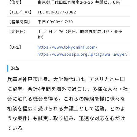
【住所】
東京都千代田区九段南2-3-26 井関ビル６階
【TEL／FAX】
TEL.
050-3177-3082
【営業時間】
平日 09:00～17:30
【定休日】
土 ／ 日 ／ 祝（休日、時間外対応可能・要予
約）
【URL】
https://www.tokyomirai.com/
https://www.sosapo.org/lp/tagawa_lawyer/
沿革
兵庫県神戸市出身。大学時代には、アメリカと中国
に留学。合計4年間を海外で過ごし、多様な人々・社
会に触れる機会を得る。これらの経験を糧に様々な
相談を幅広く受けられる弁護士として活動。どのよ
うな案件にも誠実に取り組み、迅速な対応を心がけ
ている。