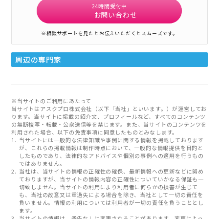
24時間受付中
お問い合わせ
※相談サポートを見たとお伝えいただくとスムーズです。
周辺の専門家
※当サイトのご利用にあたって
当サイトはアスクプロ株式会社（以下「当社」といいます。）が運営してお
ります。当サイトに掲載の紹介文、プロフィールなど、すべてのコンテンツ
の無断複写・転載・公衆送信等を禁じます。また、当サイトのコンテンツを
利用された場合、以下の免責事項に同意したものとみなします。
当サイトには一般的な法律知識や事例に関する情報を掲載しております
が、これらの掲載情報は制作時点において、一般的な情報提供を目的と
したものであり、法律的なアドバイスや個別の事例への適用を行うもの
ではありません。
当社は、当サイトの情報の正確性の確保、最新情報への更新などに努め
ておりますが、当サイトの情報内容の正確性についていかなる保証も一
切致しません。当サイトの利用により利用者に何らかの損害が生じて
も、当社の故意又は重過失による場合を除き、当社として一切の責任を
負いません。情報の利用については利用者が一切の責任を負うこととし
ます。
当サイトの情報は、予告なしに変更されることがあります。変更によっ