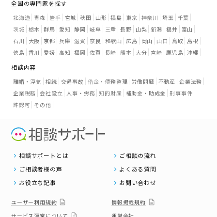
全国の専門家を探す
北海道
青森
岩手
宮城
秋田
山形
福島
東京
神奈川
埼玉
千葉
茨城
栃木
群馬
愛知
静岡
岐阜
三重
長野
山梨
新潟
福井
富山
石川
大阪
京都
兵庫
滋賀
奈良
和歌山
広島
岡山
山口
鳥取
島根
徳島
香川
愛媛
高知
福岡
佐賀
長崎
熊本
大分
宮崎
鹿児島
沖縄
相談内容
離婚・浮気
相続
交通事故
借金・債務整理
労働問題
不動産
企業法務
企業税務
会社設立
人事・労務
知的財産
補助金・助成金
刑事事件
許認可
その他
相談サポートとは
ご相談の流れ
ご相談者様の声
よくある質問
お役立ち記事
お問い合わせ
ユーザー利用規約
情報掲載規約
サービス運営について
運営会社