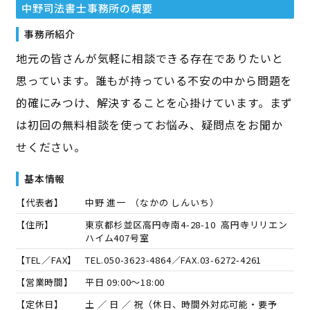
中野司法書士事務所
の概要
事務所紹介
地元の皆さんが気軽に相談できる存在でありたいと
思っています。誰もが持っている不安の中から問題を
的確にみつけ、解決することを心掛けています。まず
は初回の無料相談を使ってお悩み、疑問点をお聞か
せください。
基本情報
【代表者】
中野 進一
（
なかの しんいち
）
【住所】
東京都杉並区高円寺南4-28-10 高円寺リリエン
ハイム407号室
【TEL／FAX】
TEL.
050-3623-4864
／FAX.
03-6272-4261
【営業時間】
平日 09:00～18:00
【定休日】
土 ／ 日 ／ 祝（休日、時間外対応可能・要予