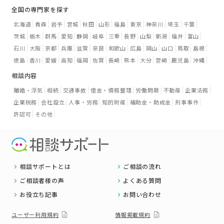
全国の専門家を探す
北海道
青森
岩手
宮城
秋田
山形
福島
東京
神奈川
埼玉
千葉
茨城
栃木
群馬
愛知
静岡
岐阜
三重
長野
山梨
新潟
福井
富山
石川
大阪
京都
兵庫
滋賀
奈良
和歌山
広島
岡山
山口
鳥取
島根
徳島
香川
愛媛
高知
福岡
佐賀
長崎
熊本
大分
宮崎
鹿児島
沖縄
相談内容
離婚・浮気
相続
交通事故
借金・債務整理
労働問題
不動産
企業法務
企業税務
会社設立
人事・労務
知的財産
補助金・助成金
刑事事件
許認可
その他
相談サポートとは
ご相談の流れ
ご相談者様の声
よくある質問
お役立ち記事
お問い合わせ
ユーザー利用規約
情報掲載規約