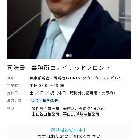
司法書士事務所ユナイテッドフロント
東京都新宿区西新宿1-14-15 タウンウエストビル401
住所
平日 09:00～19:00
営業時間
土 ／ 日 ／ 祝（休日、時間外対応可能・要予約）
定休日
注力分野
借金・債務整理
特徴
男性専門家在籍
最寄駅から徒歩5分以内
土日祝日相談可
平日19時以降相談可
電話相談受付中！
まずはお気軽にご相談ください