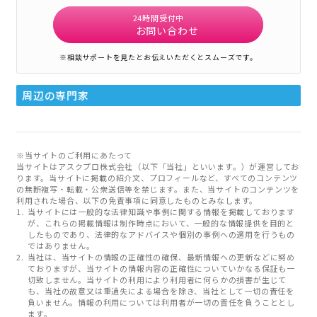
24時間受付中
お問い合わせ
※相談サポートを見たとお伝えいただくとスムーズです。
周辺の専門家
※当サイトのご利用にあたって
当サイトはアスクプロ株式会社（以下「当社」といいます。）が運営してお
ります。当サイトに掲載の紹介文、プロフィールなど、すべてのコンテンツ
の無断複写・転載・公衆送信等を禁じます。また、当サイトのコンテンツを
利用された場合、以下の免責事項に同意したものとみなします。
当サイトには一般的な法律知識や事例に関する情報を掲載しております
が、これらの掲載情報は制作時点において、一般的な情報提供を目的と
したものであり、法律的なアドバイスや個別の事例への適用を行うもの
ではありません。
当社は、当サイトの情報の正確性の確保、最新情報への更新などに努め
ておりますが、当サイトの情報内容の正確性についていかなる保証も一
切致しません。当サイトの利用により利用者に何らかの損害が生じて
も、当社の故意又は重過失による場合を除き、当社として一切の責任を
負いません。情報の利用については利用者が一切の責任を負うこととし
ます。