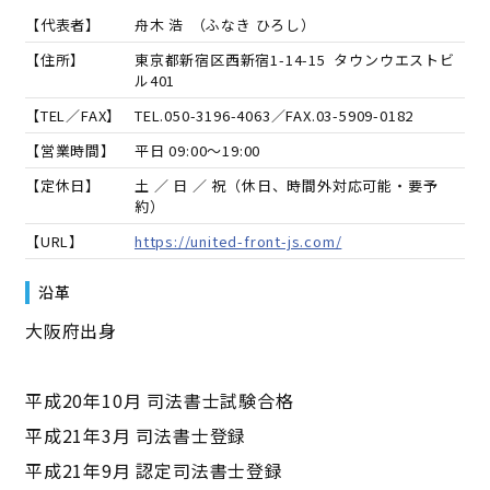
【代表者】
舟木 浩
（
ふなき ひろし
）
【住所】
東京都新宿区西新宿1-14-15 タウンウエストビ
ル401
【TEL／FAX】
TEL.
050-3196-4063
／FAX.
03-5909-0182
【営業時間】
平日 09:00～19:00
【定休日】
土 ／ 日 ／ 祝（休日、時間外対応可能・要予
約）
【URL】
https://united-front-js.com/
沿革
大阪府出身
平成20年10月 司法書士試験合格
平成21年3月 司法書士登録
平成21年9月 認定司法書士登録