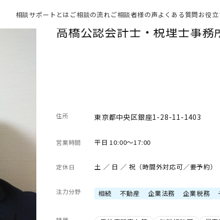
相談サポートとは
ご相談の流れ
ご相談者様の声
よくある質問
お役立
高橋公認会計士・税理士事務
住所
東京都中央区銀座1-28-11-1403
平日 10:00～17:00
営業時間
土 ／ 日 ／ 祝（時間外対応可／要予約）
定休日
注力分野
相続
不動産
企業法務
企業税務
特徴