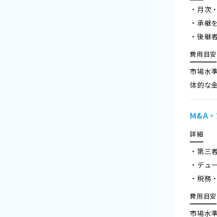
・月次
・承継
・後継
費用目安
市場水
体的な
M&A
詳細
・第三
・デュ
・税務
費用目安
市場水