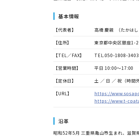
基本情報
【代表者】
高橋 慶親
（
たかはし
【住所】
東京都中央区銀座1-28-
【TEL／FAX】
TEL.
050-1808-3403
【営業時間】
平日 10:00～17:00
【定休日】
土 ／ 日 ／ 祝（時
【URL】
https://www.sosap
https://www.t-cpata
沿革
昭和52年5月 三重県亀山市生まれ、滋賀