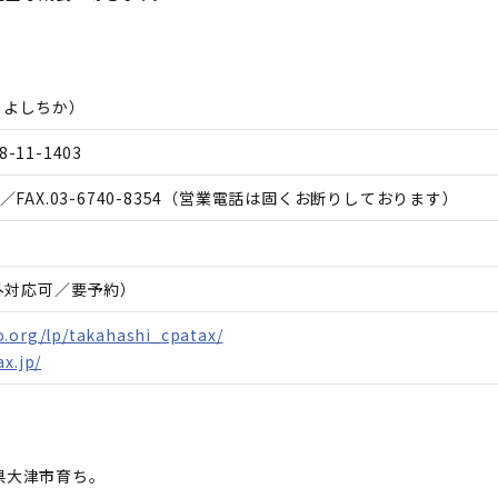
 よしちか
）
11-1403
／FAX.
03-6740-8354
（営業電話は固くお断りしております）
間外対応可／要予約）
o.org/lp/takahashi_cpatax/
x.jp/
県大津市育ち。