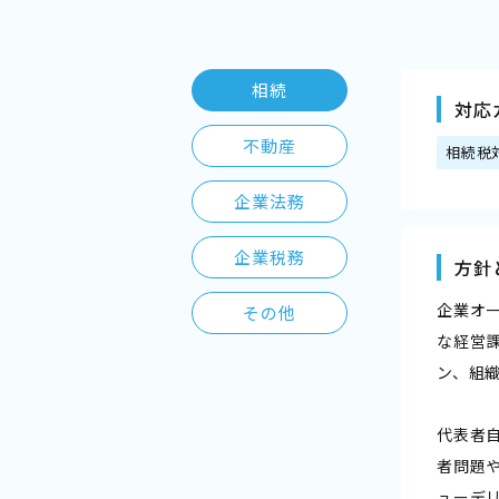
相続
対応
不動産
相続税
企業法務
企業税務
方針
企業オ
その他
な経営
ン、組
代表者
者問題
ューデ