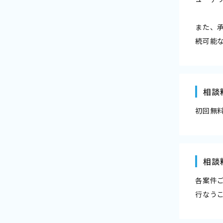
また、
続可能
相談
初回無
相談
各案件
行なう