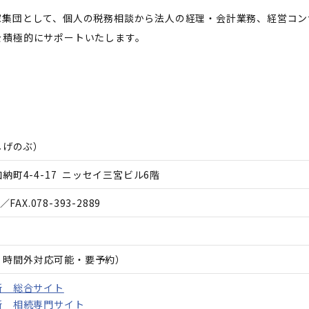
家集団として、個人の税務相談から法人の経理・会計業務、経営コン
を積極的にサポートいたします。
。
しげのぶ
）
町4-4-17 ニッセイ三宮ビル6階
／FAX.
078-393-2889
日、時間外対応可能・要予約）
所 総合サイト
所 相続専門サイト