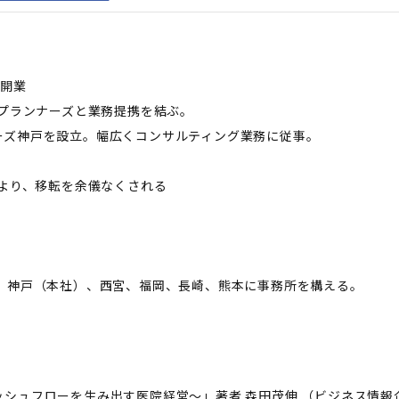
て開業
ルプランナーズと業務提携を結ぶ。
ーズ神戸を設立。幅広くコンサルティング業務に従事。
により、移転を余儀なくされる
て、神戸（本社）、西宮、福岡、長崎、熊本に事務所を構える。
シュフローを生み出す医院経営～」著者 森田茂伸 （ビジネス情報