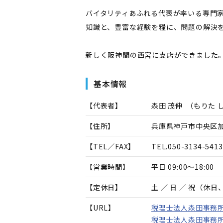
バイタリティあふれる代表が率いる専門
知識と、豊富な経験を糧に、問題の解決
新しく阪神間の西宮に支店ができました
基本情報
【代表者】
森田 茂伸
（
もりた 
【住所】
兵庫県神戸市中央区加納
【TEL／FAX】
TEL.
050-3134-5413
【営業時間】
平日 09:00～18:00
【定休日】
土 ／ 日 ／ 祝（休
【URL】
税理士法人森田事務
税理士法人森田事務