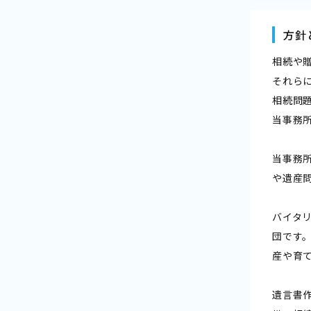
方針
相続や
それら
相続問
当事務
当事務
や遺産
バイタ
団です
産や育
遺言書