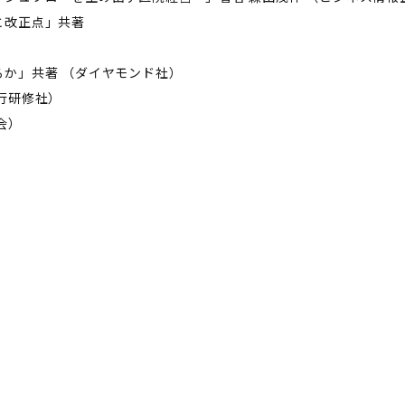
と改正点」共著
か」共著 （ダイヤモンド社）
行研修社）
会）