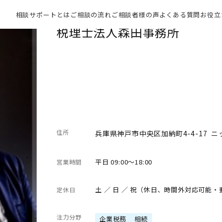
相談サポートとは
ご相談の流れ
ご相談者様の声
よくある質問
お役立
税理士法人森田事務所
住所
兵庫県神戸市中央区加納町4-4-17 
平日 09:00～18:00
営業時間
土 ／ 日 ／ 祝（休日、時間外対応可能
定休日
注力分野
企業税務
相続