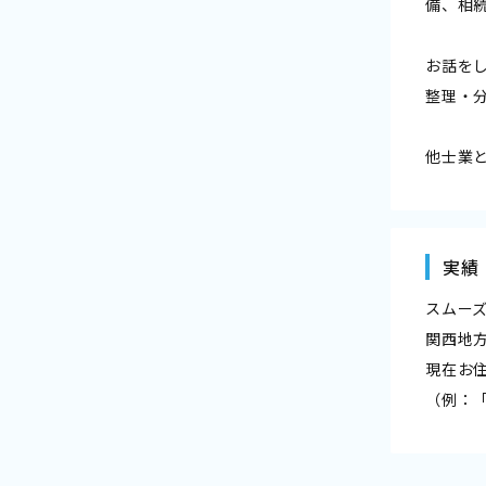
備、相
お話を
整理・
他士業
実績
スムー
関西地
現在お
（例：