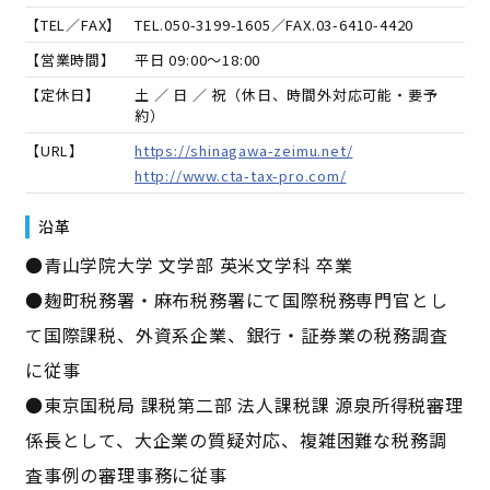
【TEL／FAX】
TEL.
050-3199-1605
／FAX.
03-6410-4420
【営業時間】
平日 09:00～18:00
【定休日】
土 ／ 日 ／ 祝（休日、時間外対応可能・要予
約）
【URL】
https://shinagawa-zeimu.net/
http://www.cta-tax-pro.com/
沿革
●青山学院大学 文学部 英米文学科 卒業
●麹町税務署・麻布税務署にて国際税務専門官とし
て国際課税、外資系企業、銀行・証券業の税務調査
に従事
●東京国税局 課税第二部 法人課税課 源泉所得税審理
係長として、大企業の質疑対応、複雑困難な税務調
査事例の審理事務に従事