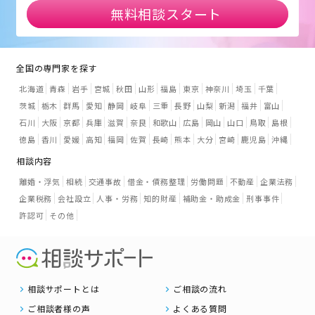
無料相談スタート
全国の専門家を探す
北海道
青森
岩手
宮城
秋田
山形
福島
東京
神奈川
埼玉
千葉
茨城
栃木
群馬
愛知
静岡
岐阜
三重
長野
山梨
新潟
福井
富山
石川
大阪
京都
兵庫
滋賀
奈良
和歌山
広島
岡山
山口
鳥取
島根
徳島
香川
愛媛
高知
福岡
佐賀
長崎
熊本
大分
宮崎
鹿児島
沖縄
相談内容
離婚・浮気
相続
交通事故
借金・債務整理
労働問題
不動産
企業法務
企業税務
会社設立
人事・労務
知的財産
補助金・助成金
刑事事件
許認可
その他
相談サポートとは
ご相談の流れ
ご相談者様の声
よくある質問