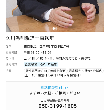
久川秀則税理士事務所
東京都品川区平塚3丁目4番17号
住所
平日 09:00～18:00
営業時間
土 ／ 日 ／ 祝（休日、時間外対応可能・要予約）
定休日
注力分野
企業税務
相続
不動産
特徴
男性専門家在籍
無料相談可
最寄駅から徒歩5分以内
土日祝日相談可
平日19時以降相談可
電話相談受付中！
まずはお気軽にご相談ください
この事務所の電話番号
050-3199-1605