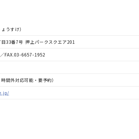
りょうすけ
）
目33番7号 押上パークスクエア201
／FAX.
03-6657-1952
日、時間外対応可能・要予約）
e.jp/