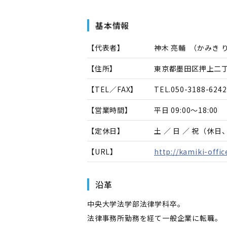
基本情報
【代表者】
神木 亮輔
（
かみき 
【住所】
東京都墨田区押上二丁
【TEL／FAX】
TEL.
050-3188-6242
【営業時間】
平日 09:00～18:00
【定休日】
土 ／ 日 ／ 祝（休
【URL】
http://kamiki-offic
沿革
中央大学法学部法律学科卒。
法律事務所勤務を経て一般企業に転職。