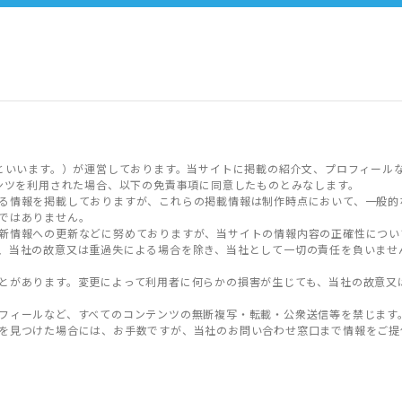
といいます。）が運営しております。当サイトに掲載の紹介文、プロフィール
ンツを利用された場合、以下の免責事項に同意したものとみなします。
る情報を掲載しておりますが、これらの掲載情報は制作時点において、一般的
ではありません。
新情報への更新などに努めておりますが、当サイトの情報内容の正確性につい
、当社の故意又は重過失による場合を除き、当社として一切の責任を負いませ
とがあります。変更によって利用者に何らかの損害が生じても、当社の故意又
フィールなど、すべてのコンテンツの無断複写・転載・公衆送信等を禁じます
を見つけた場合には、お手数ですが、当社のお問い合わせ窓口まで情報をご提