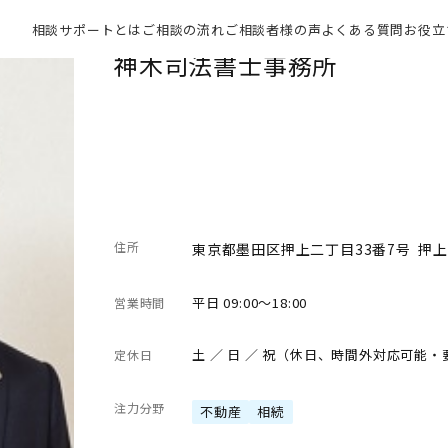
相談サポートとは
ご相談の流れ
ご相談者様の声
よくある質問
お役立
神木司法書士事務所
住所
東京都墨田区押上二丁目33番7号 押上
平日 09:00～18:00
営業時間
土 ／ 日 ／ 祝（休日、時間外対応可能
定休日
注力分野
不動産
相続