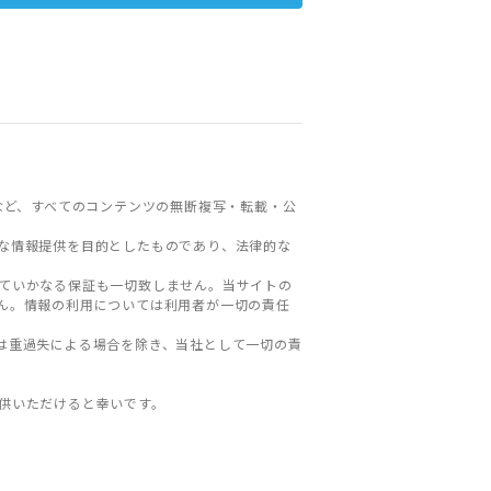
など、すべてのコンテンツの無断複写・転載・公
な情報提供を目的としたものであり、法律的な
ていかなる保証も一切致しません。当サイトの
ん。情報の利用については利用者が一切の責任
は重過失による場合を除き、当社として一切の責
。
供いただけると幸いです。