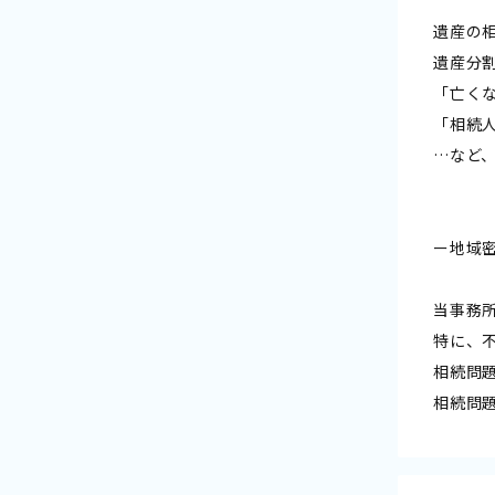
遺産の
遺産分
「亡く
「相続
…など
ー地域
当事務
特に、
相続問
相続問