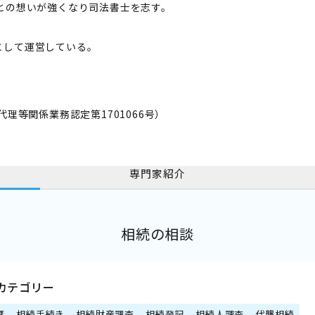
との想いが強くなり司法書士を志す。
として運営している。
理等関係業務認定第1701066号）
専門家紹介
相続の相談
カテゴリー
棄
相続手続き
相続財産調査
相続登記
相続人調査
代襲相続