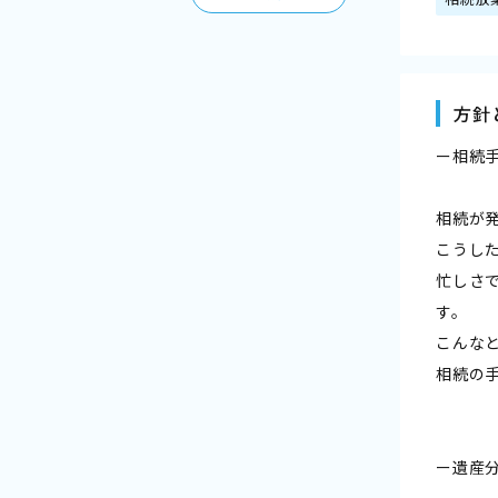
方針
ー相続
相続が
こうし
忙しさ
す。
こんな
相続の
ー遺産