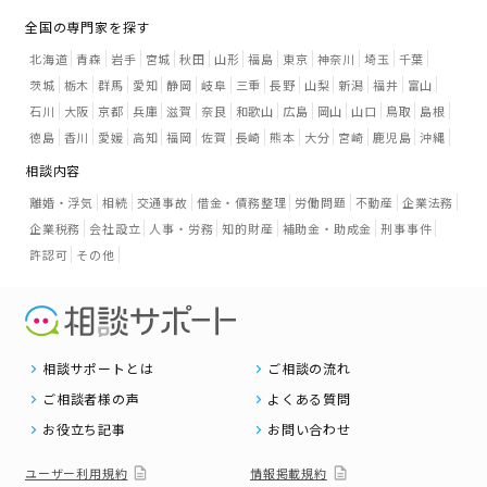
全国の専門家を探す
北海道
青森
岩手
宮城
秋田
山形
福島
東京
神奈川
埼玉
千葉
茨城
栃木
群馬
愛知
静岡
岐阜
三重
長野
山梨
新潟
福井
富山
石川
大阪
京都
兵庫
滋賀
奈良
和歌山
広島
岡山
山口
鳥取
島根
徳島
香川
愛媛
高知
福岡
佐賀
長崎
熊本
大分
宮崎
鹿児島
沖縄
相談内容
離婚・浮気
相続
交通事故
借金・債務整理
労働問題
不動産
企業法務
企業税務
会社設立
人事・労務
知的財産
補助金・助成金
刑事事件
許認可
その他
相談サポートとは
ご相談の流れ
ご相談者様の声
よくある質問
お役立ち記事
お問い合わせ
ユーザー利用規約
情報掲載規約