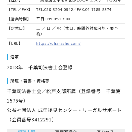
【TEL／FAX】
TEL.
050-3204-0942
／FAX.
04-7189-8374
【営業時間】
平日 09:00～17:00
【定休日】
土 ／ 日 ／ 祝（休日、時間外対応可能・要予
約）
【URL】
https://oharashu.com/
沿革
2018年 千葉司法書士会登録
所属・著書・資格等
千葉司法書士会／松戸支部所属（登録番号 千葉第
1575号）
公益社団法人 成年後見センター・リーガルサポート
（会員番号3412291）
相談内容
専門家紹介
アクセス