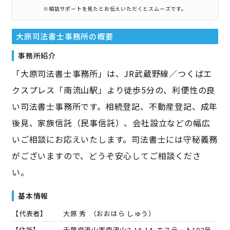
※相談サポートを見たとお伝えいただくとスムーズです。
大原司法書士事務所
の概要
事務所紹介
「大原司法書士事務所」は、JR武蔵野線／つくばエ
クスプレス「南流山駅」より徒歩5分の、利便性の良
い司法書士事務所です。相続登記、不動産登記、成年
後見、家族信託（民事信託）、会社設立などの幅広
いご相談にお応えいたします。司法書士には守秘義務
がございますので、どうぞ安心してご相談くださ
い。
基本情報
【代表者】
大原 秀
（
おおはら しゅう
）
【住所】
千葉県流山市南流山2-16-14 エステート102号