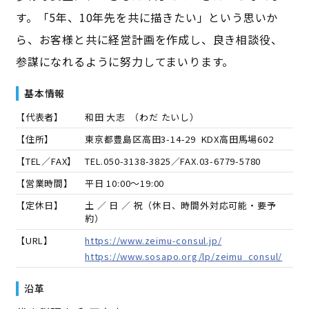
す。「5年、10年先を共に描きたい」という思いか
ら、お客様と共に経営計画を作成し、良き相談役、
参謀になれるように努力してまいります。
基本情報
【代表者】
和田 大志
（
わだ たいし
）
【住所】
東京都豊島区高田3-14-29 KDX高田馬場602
【TEL／FAX】
TEL.
050-3138-3825
／FAX.
03-6779-5780
【営業時間】
平日 10:00～19:00
【定休日】
土 ／ 日 ／ 祝（休日、時間外対応可能・要予
約）
【URL】
https://www.zeimu-consul.jp/
https://www.sosapo.org/lp/zeimu_consul/
沿革