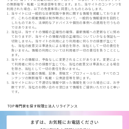
の無断複写・転載・公衆送信等を禁じます。また、当サイトのコンテンツを
利用された場合、以下の免責事項に同意したものとみなします。
当サイトには一般的な法律知識や事例に関する情報を掲載しております
が、これらの掲載情報は制作時点において、一般的な情報提供を目的と
したものであり、法律的なアドバイスや個別の事例への適用を行うもの
ではありません。
当社は、当サイトの情報の正確性の確保、最新情報への更新などに努め
ておりますが、当サイトの情報内容の正確性についていかなる保証も一
切致しません。当サイトの利用により利用者に何らかの損害が生じて
も、当社の故意又は重過失による場合を除き、当社として一切の責任を
負いません。情報の利用については利用者が一切の責任を負うこととし
ます。
当サイトの情報は、予告なしに変更されることがあります。変更によっ
て利用者に何らかの損害が生じても、当社の故意又は重過失による場合
を除き、当社として一切の責任を負いません。
当サイトに記載の情報、記事、寄稿文・プロフィールなど、すべてのコ
ンテンツの無断複写・転載・公衆送信等を禁じます。
当サイトにおいて不適切な情報や誤った情報を見つけた場合には、お手
数ですが、当社のお問い合わせ窓口まで情報をご提供いただけると幸い
です。
TOP
専門家を探す
税理士法人リライアンス
まずは、お気軽にお電話ください