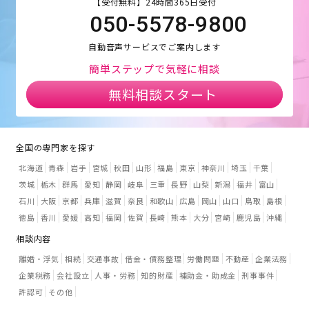
【受付無料】24時間365日受付
050-5578-9800
自動音声サービスでご案内します
簡単ステップで気軽に相談
無料相談スタート
全国の専門家を探す
北海道
青森
岩手
宮城
秋田
山形
福島
東京
神奈川
埼玉
千葉
茨城
栃木
群馬
愛知
静岡
岐阜
三重
長野
山梨
新潟
福井
富山
石川
大阪
京都
兵庫
滋賀
奈良
和歌山
広島
岡山
山口
鳥取
島根
徳島
香川
愛媛
高知
福岡
佐賀
長崎
熊本
大分
宮崎
鹿児島
沖縄
相談内容
離婚・浮気
相続
交通事故
借金・債務整理
労働問題
不動産
企業法務
企業税務
会社設立
人事・労務
知的財産
補助金・助成金
刑事事件
許認可
その他