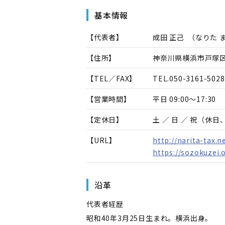
基本情報
【代表者】
成田 正己
（
なりた 
【住所】
神奈川県横浜市戸塚区
【TEL／FAX】
TEL.
050-3161-5028
【営業時間】
平日 09:00～17:30
【定休日】
土 ／ 日 ／ 祝（休
【URL】
http://narita-tax.n
https://sozokuzei
沿革
代表者経歴
昭和40年3月25日生まれ。横浜出身。