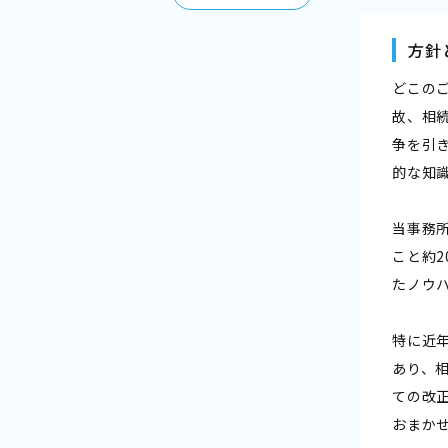
方針
どこの
故、相
争を引
的な知
当事務
こと約
たノウ
特に近
あり、
ての改
おまか