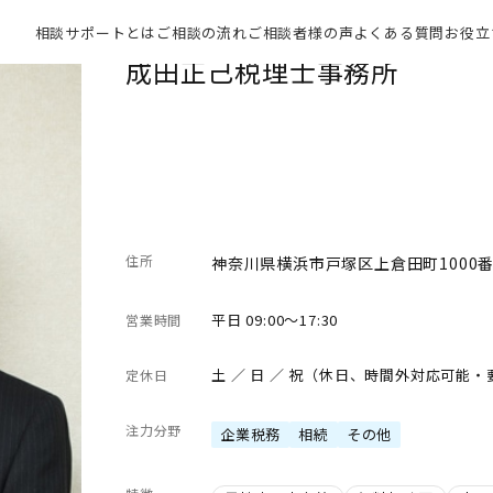
相談サポートとは
ご相談の流れ
ご相談者様の声
よくある質問
お役立
成田正己税理士事務所
住所
神奈川県横浜市戸塚区上倉田町1000番
平日 09:00～17:30
営業時間
土 ／ 日 ／ 祝（休日、時間外対応可能
定休日
注力分野
企業税務
相続
その他