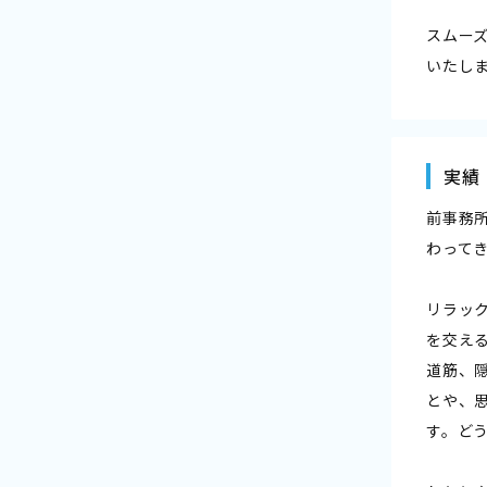
スムー
いたし
実績
前事務
わって
リラッ
を交え
道筋、
とや、
す。ど