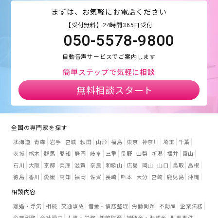
まずは、お気軽にお電話ください
【受付無料】24時間365日受付
050-5578-9800
自動音声サービスでご案内します
簡単ステップで気軽に相談
無料相談スタート
全国の専門家を探す
北海道
青森
岩手
宮城
秋田
山形
福島
東京
神奈川
埼玉
千葉
茨城
栃木
群馬
愛知
静岡
岐阜
三重
長野
山梨
新潟
福井
富山
石川
大阪
京都
兵庫
滋賀
奈良
和歌山
広島
岡山
山口
鳥取
島根
徳島
香川
愛媛
高知
福岡
佐賀
長崎
熊本
大分
宮崎
鹿児島
沖縄
相談内容
離婚・浮気
相続
交通事故
借金・債務整理
労働問題
不動産
企業法務
企業税務
会社設立
人事・労務
知的財産
補助金・助成金
刑事事件