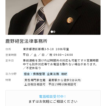
鹿野経営法律事務所
東京都港区新橋3-9-10 1006号室
住所
平日 ／ 土 ／ 日 ／ 祝 09:00～24:00
営業時間
事前連絡を頂ければ時間外の対応も可能です※営業時間
定休日
中でも別件対応等でお電話を取れない場合があります。
／不定休有り
注力分野
借金・債務整理
企業法務
相続
特徴
男性専門家在籍
最寄駅から徒歩5分以内
土日祝日相談可
平日19時以降相談可
電話相談受付中！
まずはお気軽にご相談ください