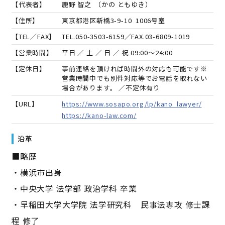
【代表者】
鹿野 智之
（
かの ともゆき
）
【住所】
東京都港区新橋3-9-10 1006号室
【TEL／FAX】
TEL.
050-3503-6159
／FAX.
03-6809-1019
【営業時間】
平日 ／ 土 ／ 日 ／ 祝 09:00～24:00
【定休日】
事前連絡を頂ければ時間外の対応も可能です※
営業時間中でも別件対応等でお電話を取れない
場合があります。 ／不定休有り
【URL】
https://www.sosapo.org/lp/kano_lawyer/
https://kano-law.com/
沿革
■略歴
・横浜市出身
・中央大学 法学部 政治学科 卒業
・早稲田大学大学院 法学研究科 民事法専攻 修士課
程 修了