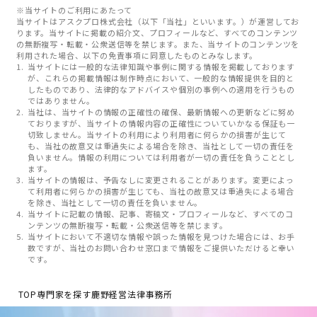
※当サイトのご利用にあたって
当サイトはアスクプロ株式会社（以下「当社」といいます。）が運営してお
ります。当サイトに掲載の紹介文、プロフィールなど、すべてのコンテンツ
の無断複写・転載・公衆送信等を禁じます。また、当サイトのコンテンツを
利用された場合、以下の免責事項に同意したものとみなします。
当サイトには一般的な法律知識や事例に関する情報を掲載しております
が、これらの掲載情報は制作時点において、一般的な情報提供を目的と
したものであり、法律的なアドバイスや個別の事例への適用を行うもの
ではありません。
当社は、当サイトの情報の正確性の確保、最新情報への更新などに努め
ておりますが、当サイトの情報内容の正確性についていかなる保証も一
切致しません。当サイトの利用により利用者に何らかの損害が生じて
も、当社の故意又は重過失による場合を除き、当社として一切の責任を
負いません。情報の利用については利用者が一切の責任を負うこととし
ます。
当サイトの情報は、予告なしに変更されることがあります。変更によっ
て利用者に何らかの損害が生じても、当社の故意又は重過失による場合
を除き、当社として一切の責任を負いません。
当サイトに記載の情報、記事、寄稿文・プロフィールなど、すべてのコ
ンテンツの無断複写・転載・公衆送信等を禁じます。
当サイトにおいて不適切な情報や誤った情報を見つけた場合には、お手
数ですが、当社のお問い合わせ窓口まで情報をご提供いただけると幸い
です。
TOP
専門家を探す
鹿野経営法律事務所