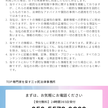
利用された場合、以下の免責事項に同意したものとみなします。
当サイトには一般的な法律知識や事例に関する情報を掲載しております
が、これらの掲載情報は制作時点において、一般的な情報提供を目的と
したものであり、法律的なアドバイスや個別の事例への適用を行うもの
ではありません。
当社は、当サイトの情報の正確性の確保、最新情報への更新などに努め
ておりますが、当サイトの情報内容の正確性についていかなる保証も一
切致しません。当サイトの利用により利用者に何らかの損害が生じて
も、当社の故意又は重過失による場合を除き、当社として一切の責任を
負いません。情報の利用については利用者が一切の責任を負うこととし
ます。
当サイトの情報は、予告なしに変更されることがあります。変更によっ
て利用者に何らかの損害が生じても、当社の故意又は重過失による場合
を除き、当社として一切の責任を負いません。
当サイトに記載の情報、記事、寄稿文・プロフィールなど、すべてのコ
ンテンツの無断複写・転載・公衆送信等を禁じます。
当サイトにおいて不適切な情報や誤った情報を見つけた場合には、お手
数ですが、当社のお問い合わせ窓口まで情報をご提供いただけると幸い
です。
TOP
専門家を探す
三ヶ尻法律事務所
まずは、お気軽にお電話ください
【受付無料】24時間365日受付