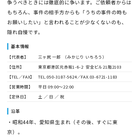
争うべきときには徹底的に争います。ご依頼者からは
もちろん、事件の相手方からも「うちの事件の時も
お願いしたい」と言われることが少なくないのも、
隠れ自慢です。
基本情報
【代表者】
三ヶ尻 一郎
（
みかじり いちろう
）
【住所】
東京都港区元赤坂1-6-2 安全ビル21階2103
【TEL／FAX】
TEL.
050-3187-5624
／FAX.
03-6721-1183
【営業時間】
平日 09:00～22:00
【定休日】
土 ／ 日 ／ 祝
沿革
・昭和44年、愛知県生まれ（その後、すぐに東
京）。