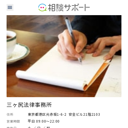
弁護士
三ヶ尻法律事務所
東京都港区元赤坂1-6-2 安全ビル21階2103
住所
平日 09:00～22:00
営業時間
土 ／ 日 ／ 祝
定休日