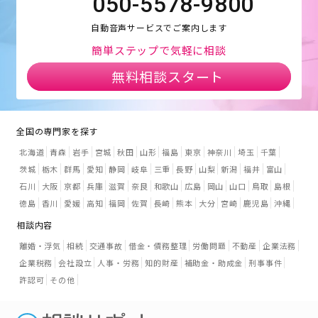
050-5578-9800
自動音声サービスでご案内します
簡単ステップで気軽に相談
無料相談スタート
全国の専門家を探す
北海道
青森
岩手
宮城
秋田
山形
福島
東京
神奈川
埼玉
千葉
茨城
栃木
群馬
愛知
静岡
岐阜
三重
長野
山梨
新潟
福井
富山
石川
大阪
京都
兵庫
滋賀
奈良
和歌山
広島
岡山
山口
鳥取
島根
徳島
香川
愛媛
高知
福岡
佐賀
長崎
熊本
大分
宮崎
鹿児島
沖縄
相談内容
離婚・浮気
相続
交通事故
借金・債務整理
労働問題
不動産
企業法務
企業税務
会社設立
人事・労務
知的財産
補助金・助成金
刑事事件
許認可
その他