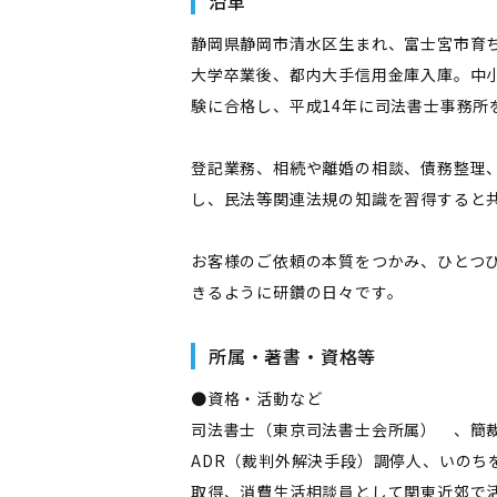
沿革
静岡県静岡市清水区生まれ、富士宮市育
大学卒業後、都内大手信用金庫入庫。中
験に合格し、平成14年に司法書士事務所
登記業務、相続や離婚の相談、債務整理
し、民法等関連法規の知識を習得すると
お客様のご依頼の本質をつかみ、ひとつ
きるように研鑽の日々です。
所属・著書・資格等
●資格・活動など
司法書士（東京司法書士会所属） 、簡裁
ADR（裁判外解決手段）調停人、いの
取得、消費生活相談員として関東近郊で