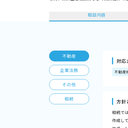
相談内容
不動産
対応
企業法務
不動産
その他
相続
方針
相続で
作成し