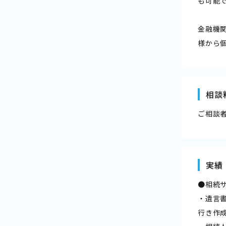
も可能
金融機
様から
相談
ご相談
実績
●相続
・遺言
行き作