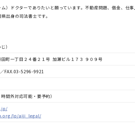
ーム）ドクターでありたいと願っています。不動産問題、借金、仕事
岡県出身の司法書士です。
いじ
）
田町一丁目２４番２１号 加瀬ビル１７３ ９０９号
／FAX.
03-5296-9921
日、時間外対応可能・要予約）
.jp/
.org/lp/aiji_legal/