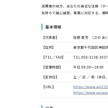
消費者の味方、あなたの身近な法務（ホ
気持ちで誠心誠意、事案に対応する、静
基本情報
【代表者】
佐野 愛次
（
さの あ
【住所】
東京都千代田区神田須
【TEL／FAX】
TEL.
050-3138-3037
【営業時間】
平日 09:30～18:00
【定休日】
土 ／ 日 ／ 祝（休
【URL】
https://www.aiji122
https://www.sosapo