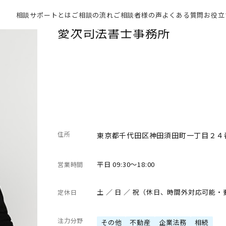
相談サポートとは
ご相談の流れ
ご相談者様の声
よくある質問
お役立
愛次司法書士事務所
住所
東京都千代田区神田須田町一丁目２４
平日 09:30～18:00
営業時間
土 ／ 日 ／ 祝（休日、時間外対応可能
定休日
注力分野
その他
不動産
企業法務
相続