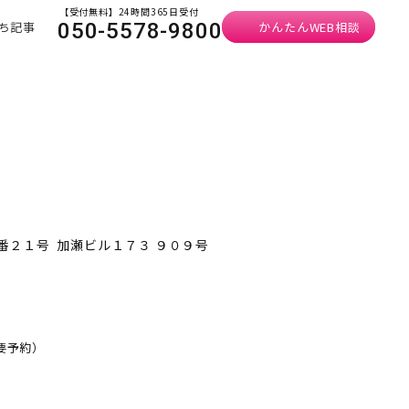
【受付無料】24時間365日受付
ち記事
かんたんWEB相談
050-5578-9800
番２１号 加瀬ビル１７３ ９０９号
・要予約）