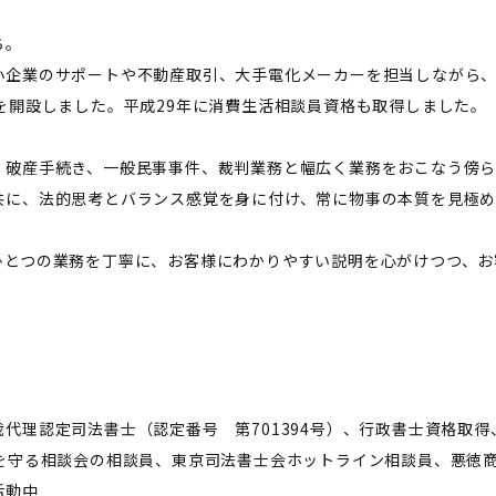
ち。
小企業のサポートや不動産取引、大手電化メーカーを担当しながら、
を開設しました。平成29年に消費生活相談員資格も取得しました。
、破産手続き、一般民事事件、裁判業務と幅広く業務をおこなう傍
共に、法的思考とバランス感覚を身に付け、常に物事の本質を見極め
ひとつの業務を丁寧に、お客様にわかりやすい説明を心がけつつ、お
代理認定司法書士（認定番号 第701394号）、行政書士資格取
ちを守る相談会の相談員、東京司法書士会ホットライン相談員、悪徳
活動中