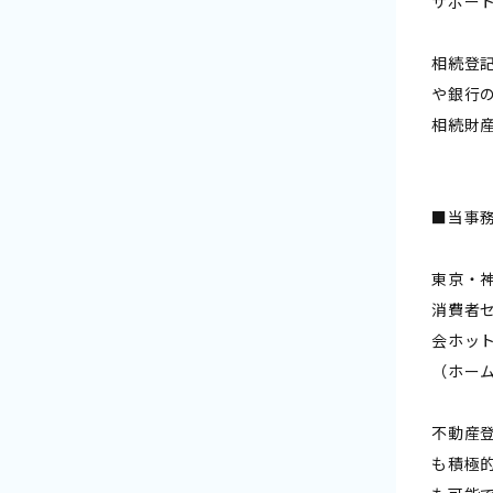
サポー
相続登
や銀行
相続財
■当事
東京・
消費者
会ホッ
（ホー
不動産
も積極