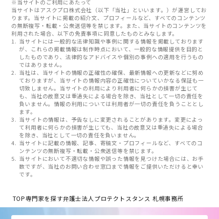
※当サイトのご利用にあたって
当サイトはアスクプロ株式会社（以下「当社」といいます。）が運営してお
ります。当サイトに掲載の紹介文、プロフィールなど、すべてのコンテンツ
の無断複写・転載・公衆送信等を禁じます。また、当サイトのコンテンツを
利用された場合、以下の免責事項に同意したものとみなします。
当サイトには一般的な法律知識や事例に関する情報を掲載しております
が、これらの掲載情報は制作時点において、一般的な情報提供を目的と
したものであり、法律的なアドバイスや個別の事例への適用を行うもの
ではありません。
当社は、当サイトの情報の正確性の確保、最新情報への更新などに努め
ておりますが、当サイトの情報内容の正確性についていかなる保証も一
切致しません。当サイトの利用により利用者に何らかの損害が生じて
も、当社の故意又は重過失による場合を除き、当社として一切の責任を
負いません。情報の利用については利用者が一切の責任を負うこととし
ます。
当サイトの情報は、予告なしに変更されることがあります。変更によっ
て利用者に何らかの損害が生じても、当社の故意又は重過失による場合
を除き、当社として一切の責任を負いません。
当サイトに記載の情報、記事、寄稿文・プロフィールなど、すべてのコ
ンテンツの無断複写・転載・公衆送信等を禁じます。
当サイトにおいて不適切な情報や誤った情報を見つけた場合には、お手
数ですが、当社のお問い合わせ窓口まで情報をご提供いただけると幸い
です。
TOP
専門家を探す
弁護士法人プロテクトスタンス 札幌事務所