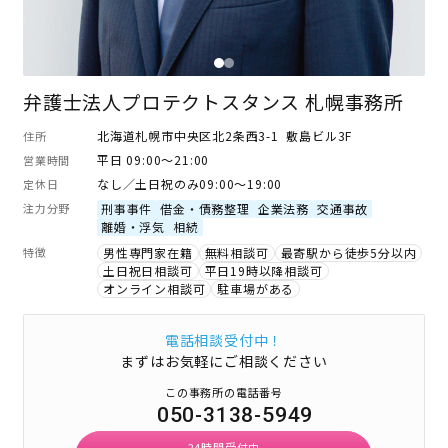
弁護士法人プロテクトスタンス 札幌事務所
北海道札幌市中央区北2条西3-1 敷島ビル3F
住所
平日 09:00～21:00
営業時間
なし／土日祝のみ09:00～19:00
定休日
注力分野
刑事事件
借金・債務整理
企業法務
交通事故
離婚・浮気
相続
特徴
男性専門家在籍
無料相談可
最寄駅から徒歩5分以内
土日祝日相談可
平日19時以降相談可
オンライン相談可
駐車場がある
電話相談受付中！
まずはお気軽にご相談ください
この事務所の電話番号
050-3138-5949
24時間受付中