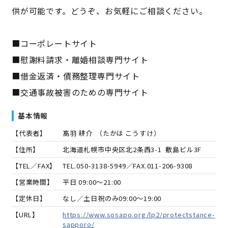
供が可能です。どうぞ、お気軽にご相談ください。
■コーポレートサイト
■慰謝料請求・離婚相談専門サイト
■借金返済・債務整理専門サイト
■交通事故被害のための専門サイト
基本情報
【代表者】
髙羽 耕介
（
たかは こうすけ
）
【住所】
北海道札幌市中央区北2条西3-1 敷島ビル3F
【TEL／FAX】
TEL.
050-3138-5949
／FAX.
011-206-9308
【営業時間】
平日 09:00～21:00
【定休日】
なし／土日祝のみ09:00～19:00
【URL】
https://www.sosapo.org/lp2/protectstance-
sapporo/