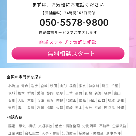
まずは、お気軽にお電話ください
【受付無料】24時間365日受付
050-5578-9800
自動音声サービスでご案内します
簡単ステップで気軽に相談
無料相談スタート
全国の専門家を探す
北海道
青森
岩手
宮城
秋田
山形
福島
東京
神奈川
埼玉
千葉
茨城
栃木
群馬
愛知
静岡
岐阜
三重
長野
山梨
新潟
福井
富山
石川
大阪
京都
兵庫
滋賀
奈良
和歌山
広島
岡山
山口
鳥取
島根
徳島
香川
愛媛
高知
福岡
佐賀
長崎
熊本
大分
宮崎
鹿児島
沖縄
相談内容
離婚・浮気
相続
交通事故
借金・債務整理
労働問題
不動産
企業法務
企業税務
会社設立
人事・労務
知的財産
補助金・助成金
刑事事件