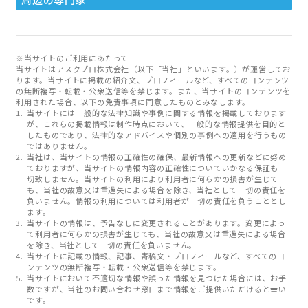
※当サイトのご利用にあたって
当サイトはアスクプロ株式会社（以下「当社」といいます。）が運営してお
ります。当サイトに掲載の紹介文、プロフィールなど、すべてのコンテンツ
の無断複写・転載・公衆送信等を禁じます。また、当サイトのコンテンツを
利用された場合、以下の免責事項に同意したものとみなします。
当サイトには一般的な法律知識や事例に関する情報を掲載しております
が、これらの掲載情報は制作時点において、一般的な情報提供を目的と
したものであり、法律的なアドバイスや個別の事例への適用を行うもの
ではありません。
当社は、当サイトの情報の正確性の確保、最新情報への更新などに努め
ておりますが、当サイトの情報内容の正確性についていかなる保証も一
切致しません。当サイトの利用により利用者に何らかの損害が生じて
も、当社の故意又は重過失による場合を除き、当社として一切の責任を
負いません。情報の利用については利用者が一切の責任を負うこととし
ます。
当サイトの情報は、予告なしに変更されることがあります。変更によっ
て利用者に何らかの損害が生じても、当社の故意又は重過失による場合
を除き、当社として一切の責任を負いません。
当サイトに記載の情報、記事、寄稿文・プロフィールなど、すべてのコ
ンテンツの無断複写・転載・公衆送信等を禁じます。
当サイトにおいて不適切な情報や誤った情報を見つけた場合には、お手
数ですが、当社のお問い合わせ窓口まで情報をご提供いただけると幸い
です。