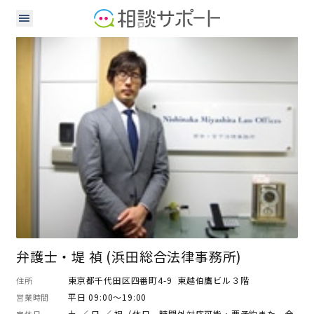
弁護士
弁護士・堤 禎 (浜田総合法律事務所)
東京都千代田区四番町4-9 東越伯鷹ビル３階
住所
平日 09:00～19:00
営業時間
土 ／ 日 ／ 祝（休日、時間外対応可能・要予約また、全
定休日