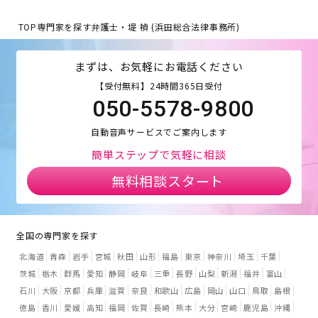
TOP
専門家を探す
弁護士・堤 禎 (浜田総合法律事務所)
まずは、お気軽にお電話ください
【受付無料】24時間365日受付
050-5578-9800
自動音声サービスでご案内します
簡単ステップで気軽に相談
無料相談スタート
全国の専門家を探す
北海道
青森
岩手
宮城
秋田
山形
福島
東京
神奈川
埼玉
千葉
茨城
栃木
群馬
愛知
静岡
岐阜
三重
長野
山梨
新潟
福井
富山
石川
大阪
京都
兵庫
滋賀
奈良
和歌山
広島
岡山
山口
鳥取
島根
徳島
香川
愛媛
高知
福岡
佐賀
長崎
熊本
大分
宮崎
鹿児島
沖縄