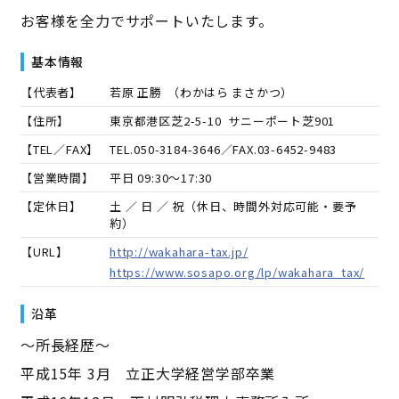
お客様を全力でサポートいたします。
基本情報
【代表者】
若原 正勝
（
わかはら まさかつ
）
【住所】
東京都港区芝2-5-10 サニーポート芝901
【TEL／FAX】
TEL.
050-3184-3646
／FAX.
03-6452-9483
【営業時間】
平日 09:30～17:30
【定休日】
土 ／ 日 ／ 祝（休日、時間外対応可能・要予
約）
【URL】
http://wakahara-tax.jp/
https://www.sosapo.org/lp/wakahara_tax/
沿革
～所長経歴～
平成15年 3月 立正大学経営学部卒業