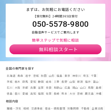
まずは、お気軽にお電話ください
【受付無料】24時間365日受付
050-5578-9800
自動音声サービスでご案内します
簡単ステップで気軽に相談
無料相談スタート
全国の専門家を探す
北海道
青森
岩手
宮城
秋田
山形
福島
東京
神奈川
埼玉
千葉
茨城
栃木
群馬
愛知
静岡
岐阜
三重
長野
山梨
新潟
福井
富山
石川
大阪
京都
兵庫
滋賀
奈良
和歌山
広島
岡山
山口
鳥取
島根
徳島
香川
愛媛
高知
福岡
佐賀
長崎
熊本
大分
宮崎
鹿児島
沖縄
相談内容
離婚・浮気
相続
交通事故
借金・債務整理
労働問題
不動産
企業法務