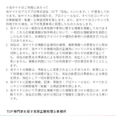
※当サイトのご利用にあたって
当サイトはアスクプロ株式会社（以下「当社」といいます。）が運営してお
ります。当サイトに掲載の紹介文、プロフィールなど、すべてのコンテンツ
の無断複写・転載・公衆送信等を禁じます。また、当サイトのコンテンツを
利用された場合、以下の免責事項に同意したものとみなします。
当サイトには一般的な法律知識や事例に関する情報を掲載しております
が、これらの掲載情報は制作時点において、一般的な情報提供を目的と
したものであり、法律的なアドバイスや個別の事例への適用を行うもの
ではありません。
当社は、当サイトの情報の正確性の確保、最新情報への更新などに努め
ておりますが、当サイトの情報内容の正確性についていかなる保証も一
切致しません。当サイトの利用により利用者に何らかの損害が生じて
も、当社の故意又は重過失による場合を除き、当社として一切の責任を
負いません。情報の利用については利用者が一切の責任を負うこととし
ます。
当サイトの情報は、予告なしに変更されることがあります。変更によっ
て利用者に何らかの損害が生じても、当社の故意又は重過失による場合
を除き、当社として一切の責任を負いません。
当サイトに記載の情報、記事、寄稿文・プロフィールなど、すべてのコ
ンテンツの無断複写・転載・公衆送信等を禁じます。
当サイトにおいて不適切な情報や誤った情報を見つけた場合には、お手
数ですが、当社のお問い合わせ窓口まで情報をご提供いただけると幸い
です。
TOP
専門家を探す
若原正勝税理士事務所