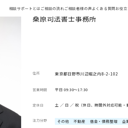
相談サポートとは
ご相談の流れ
ご相談者様の声
よくある質問
お役立
桑原司法書士事務所
住所
東京都日野市川辺堀之内8-2-102
平日 09:30～17:30
営業時間
土 ／ 日 ／ 祝（休日、時間外対応可能
定休日
注力分野
その他
不動産
借金・債務整理
企