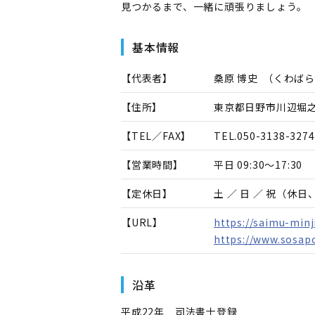
見つかるまで、一緒に頑張りましょう。
基本情報
【代表者】
桑原 博史
（
くわばら
【住所】
東京都日野市川辺堀之内
【TEL／FAX】
TEL.
050-3138-3274
【営業時間】
平日 09:30～17:30
【定休日】
土 ／ 日 ／ 祝（休
【URL】
https://saimu-min
https://www.sosap
沿革
平成22年 司法書士登録